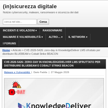
(in)sicurezza digitale
Notizie cybersecurity, malware, ransomware e sicurezza dei dati
INCIDENTI E VIOLAZIONI
RANSOMWARE
MALWARE E VULNERABILITÀ
ALTRO…
IL NETWORK
I FORUMS
Home
> Articolo > CVE-2026-5426: zero-day in KnowledgeDeliver LMS sfruttato per
distribuire BLUEBEAM e Cobalt Strike BEACON
CVE-2026-5426: ZERO-DAY IN KNOWLEDGEDELIVER LMS SFRUTTATO PER
DISTRIBUIRE BLUEBEAM E COBALT STRIKE BEACON
Malware e Vulnerabilità
| Dario Fadda | 27 Maggio 2026