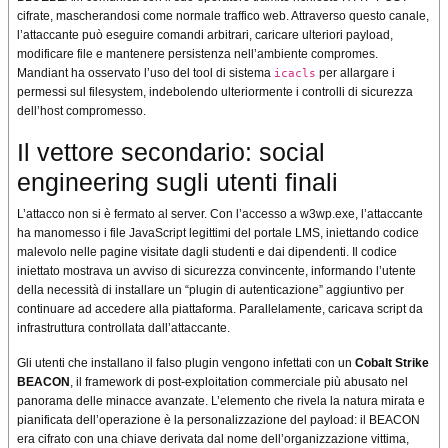
cifrate, mascherandosi come normale traffico web. Attraverso questo canale,
l’attaccante può eseguire comandi arbitrari, caricare ulteriori payload,
modificare file e mantenere persistenza nell’ambiente compromes.
Mandiant ha osservato l’uso del tool di sistema
per allargare i
icacls
permessi sul filesystem, indebolendo ulteriormente i controlli di sicurezza
dell’host compromesso.
Il vettore secondario: social
engineering sugli utenti finali
L’attacco non si è fermato al server. Con l’accesso a w3wp.exe, l’attaccante
ha manomesso i file JavaScript legittimi del portale LMS, iniettando codice
malevolo nelle pagine visitate dagli studenti e dai dipendenti. Il codice
iniettato mostrava un avviso di sicurezza convincente, informando l’utente
della necessità di installare un “plugin di autenticazione” aggiuntivo per
continuare ad accedere alla piattaforma. Parallelamente, caricava script da
infrastruttura controllata dall’attaccante.
Gli utenti che installano il falso plugin vengono infettati con un
Cobalt Strike
BEACON
, il framework di post-exploitation commerciale più abusato nel
panorama delle minacce avanzate. L’elemento che rivela la natura mirata e
pianificata dell’operazione è la personalizzazione del payload: il BEACON
era cifrato con una chiave derivata dal nome dell’organizzazione vittima,