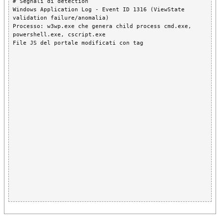
# Segnali di detection

Windows Application Log - Event ID 1316 (ViewState 
validation failure/anomalia)

Processo: w3wp.exe che genera child process cmd.exe, 
powershell.exe, cscript.exe

File JS del portale modificati con tag 