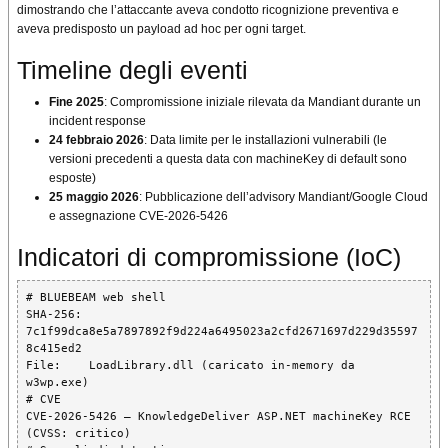
dimostrando che l’attaccante aveva condotto ricognizione preventiva e
aveva predisposto un payload ad hoc per ogni target.
Timeline degli eventi
Fine 2025
: Compromissione iniziale rilevata da Mandiant durante un
incident response
24 febbraio 2026
: Data limite per le installazioni vulnerabili (le
versioni precedenti a questa data con machineKey di default sono
esposte)
25 maggio 2026
: Pubblicazione dell’advisory Mandiant/Google Cloud
e assegnazione CVE-2026-5426
Indicatori di compromissione (IoC)
# BLUEBEAM web shell

SHA-256: 
7c1f99dca8e5a7897892f9d224a6495023a2cfd2671697d229d35597
8c415ed2

File:    LoadLibrary.dll (caricato in-memory da 
w3wp.exe)

# CVE

CVE-2026-5426 – KnowledgeDeliver ASP.NET machineKey RCE 
(CVSS: critico)
