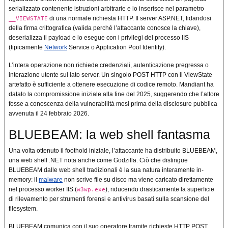
serializzato contenente istruzioni arbitrarie e lo inserisce nel parametro
di una normale richiesta HTTP. Il server ASP.NET, fidandosi
__VIEWSTATE
della firma crittografica (valida perché l’attaccante conosce la chiave),
deserializza il payload e lo esegue con i privilegi del processo IIS
(tipicamente
Network
Service o Application Pool Identity).
L’intera operazione non richiede credenziali, autenticazione pregressa o
interazione utente sul lato server. Un singolo POST HTTP con il ViewState
artefatto è sufficiente a ottenere esecuzione di codice remoto. Mandiant ha
datato la compromissione iniziale alla fine del 2025, suggerendo che l’attore
fosse a conoscenza della vulnerabilità mesi prima della disclosure pubblica
avvenuta il 24 febbraio 2026.
BLUEBEAM: la web shell fantasma
Una volta ottenuto il foothold iniziale, l’attaccante ha distribuito BLUEBEAM,
una web shell .NET nota anche come Godzilla. Ciò che distingue
BLUEBEAM dalle web shell tradizionali è la sua natura interamente in-
memory: il
malware
non scrive file su disco ma viene caricato direttamente
nel processo worker IIS (
), riducendo drasticamente la superficie
w3wp.exe
di rilevamento per strumenti forensi e antivirus basati sulla scansione del
filesystem.
BLUEBEAM comunica con il suo operatore tramite richieste HTTP POST