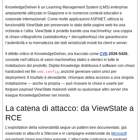
KnowledgeDeliver è un Learning Management System (LMS) enterprise
ampiamente utilizzato in Giappone e in numerosi contesti educativi e
corporate internazionali. Come molte applicazioni ASP.NET, utilizza la
funzionalità ViewState per preservare lo stato delle pagine web tra una
richiesta e l’altra. ViewState è protetto tramite una
machineKey
: una coppia
di chiavi crittografiche (validationKey + decryptionKey) che garantiscono
l’autenticità e la riservatezza dei dati serializzati inviati tra client e server.
Il difetto critico di KnowledgeDeliver, ora tracciato come
CVE
-2026-5426
,
consiste nell’utilizzo di valori machineKey statici e identici in tutte le
installazioni del prodotto. Digital Knowledge distribuiva il software con chiavi
hardcoded nel file
, anziché generare valori unici per
web.config
deployment. Il risultato è devastante: chiunque abbia accesso a una singola
installazione — anche la propria — può ricavare le chiavi e usarle per
forgiare payload ViewState malevoli validi su qualunque altro server che
esegue KnowledgeDeliver nel mondo.
La catena di attacco: da ViewState a
RCE
L’exploitation della vulnerabilità segue un pattern ben documentato, già
osservato in attacchi a Sitecore e in campagne evidenziate da
Microsoft
riguardanti chiavi macchina esposte. L’attaccante costruisce un payload