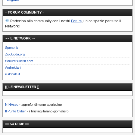
= FORUM COMMUNITY =
Partecipa alla community con i nostri
Forum
, unico spazio per tutto il
Network!
~~ IL NETWORK ~~
Spcnet.it
ZioBudda.org
SecureBulletin.com
Androidiani
ilGlobale.it
[[ LE NEWSLETTER ]]
NINAsec
- approfondimento aperiodico
Il Punto Cyber
- il briefing italiano giornaliero
== SU DI ME ==