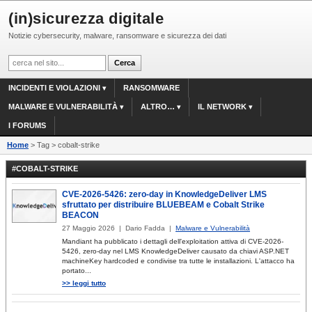
(in)sicurezza digitale
Notizie cybersecurity, malware, ransomware e sicurezza dei dati
INCIDENTI E VIOLAZIONI
RANSOMWARE
MALWARE E VULNERABILITÀ
ALTRO…
IL NETWORK
I FORUMS
Home
> Tag > cobalt-strike
#COBALT-STRIKE
CVE-2026-5426: zero-day in KnowledgeDeliver LMS
sfruttato per distribuire BLUEBEAM e Cobalt Strike
BEACON
27 Maggio 2026 | Dario Fadda |
Malware e Vulnerabilità
Mandiant ha pubblicato i dettagli dell'exploitation attiva di CVE-2026-
5426, zero-day nel LMS KnowledgeDeliver causato da chiavi ASP.NET
machineKey hardcoded e condivise tra tutte le installazioni. L'attacco ha
portato...
>> leggi tutto