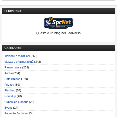
FEDIVERSO
Questo è un blog nel Fediverso
CATEGORIE
Incidenti e Violazioni
(366)
Malware e Vulnerabilità
(342)
Ransomware
(263)
Analisi
(254)
Data Breach
(189)
Privacy
(59)
Phishing
(54)
Roundup
(40)
CyberSec Generic
(22)
Eventi
(14)
Paper.li – Archivio
(13)