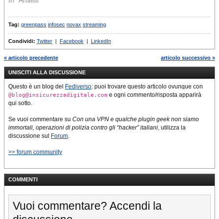
In "Analisi"
Tag:
greenpass
infosec
novax
streaming
Condividi:
Twitter
|
Facebook
|
LinkedIn
« articolo precedente
articolo successivo »
UNISCITI ALLA DISCUSSIONE
Questo è un blog del
Fediverso
: puoi trovare questo articolo ovunque con
e ogni commento/risposta apparirà
@blog@insicurezzadigitale.com
qui sotto.
Se vuoi commentare su
Con una VPN e qualche plugin geek non siamo
immortali, operazioni di polizia contro gli “hacker” italiani
, utilizza la
discussione sul
Forum
.
>> forum community
COMMENTI
Vuoi commentare? Accendi la