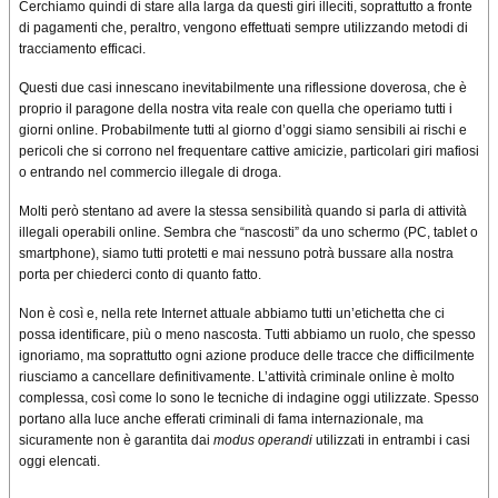
Cerchiamo quindi di stare alla larga da questi giri illeciti, soprattutto a fronte
di pagamenti che, peraltro, vengono effettuati sempre utilizzando metodi di
tracciamento efficaci.
Questi due casi innescano inevitabilmente una riflessione doverosa, che è
proprio il paragone della nostra vita reale con quella che operiamo tutti i
giorni online. Probabilmente tutti al giorno d’oggi siamo sensibili ai rischi e
pericoli che si corrono nel frequentare cattive amicizie, particolari giri mafiosi
o entrando nel commercio illegale di droga.
Molti però stentano ad avere la stessa sensibilità quando si parla di attività
illegali operabili online. Sembra che “nascosti” da uno schermo (PC, tablet o
smartphone), siamo tutti protetti e mai nessuno potrà bussare alla nostra
porta per chiederci conto di quanto fatto.
Non è così e, nella rete Internet attuale abbiamo tutti un’etichetta che ci
possa identificare, più o meno nascosta. Tutti abbiamo un ruolo, che spesso
ignoriamo, ma soprattutto ogni azione produce delle tracce che difficilmente
riusciamo a cancellare definitivamente. L’attività criminale online è molto
complessa, così come lo sono le tecniche di indagine oggi utilizzate. Spesso
portano alla luce anche efferati criminali di fama internazionale, ma
sicuramente non è garantita dai
modus operandi
utilizzati in entrambi i casi
oggi elencati.