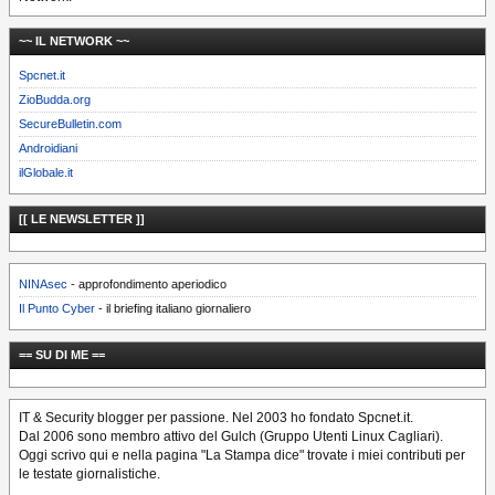
~~ IL NETWORK ~~
Spcnet.it
ZioBudda.org
SecureBulletin.com
Androidiani
ilGlobale.it
[[ LE NEWSLETTER ]]
NINAsec
- approfondimento aperiodico
Il Punto Cyber
- il briefing italiano giornaliero
== SU DI ME ==
IT & Security blogger per passione. Nel 2003 ho fondato Spcnet.it.
Dal 2006 sono membro attivo del Gulch (Gruppo Utenti Linux Cagliari).
Oggi scrivo qui e nella pagina "La Stampa dice" trovate i miei contributi per
le testate giornalistiche.