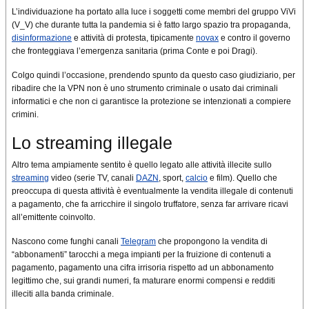
L’individuazione ha portato alla luce i soggetti come membri del gruppo ViVi
(V_V) che durante tutta la pandemia si è fatto largo spazio tra propaganda,
disinformazione
e attività di protesta, tipicamente
novax
e contro il governo
che fronteggiava l’emergenza sanitaria (prima Conte e poi Dragi).
Colgo quindi l’occasione, prendendo spunto da questo caso giudiziario, per
ribadire che la VPN non è uno strumento criminale o usato dai criminali
informatici e che non ci garantisce la protezione se intenzionati a compiere
crimini.
Lo streaming illegale
Altro tema ampiamente sentito è quello legato alle attività illecite sullo
streaming
video (serie TV, canali
DAZN
, sport,
calcio
e film). Quello che
preoccupa di questa attività è eventualmente la vendita illegale di contenuti
a pagamento, che fa arricchire il singolo truffatore, senza far arrivare ricavi
all’emittente coinvolto.
Nascono come funghi canali
Telegram
che propongono la vendita di
“abbonamenti” tarocchi a mega impianti per la fruizione di contenuti a
pagamento, pagamento una cifra irrisoria rispetto ad un abbonamento
legittimo che, sui grandi numeri, fa maturare enormi compensi e redditi
illeciti alla banda criminale.