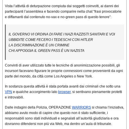
Vista l’attività di deturpazione compiuta dai soggetti coinvolti, ai danni dei
partecipanti l’assemblea e facendo comparire nella chat “frasi provocatorie
e diffamanti dal contenuto no-vax e no-green pass di questo tenore”:
IL GOVERNO VI ORDINA DI FARE I NAZI RAZZISTI SANITARI E VOI
UBBIDITE COME FECERO I TEDESCHI CON HITLER
LA DISCRIMINAZIONE È UN CRIMINE
CHI APPOGGIA IL GREEN PASS È UN NAZISTA
Convinti di aver utilizzato tutte le tecniche di anonimizzazione possibili, gli
incursori facevano figurare le proprie connessioni come provenienti da ogni
parte del mondo, da città come Los Angeles o New York.
In sostanza questa attività è stata portata avanti dai criminali che sotto una
VPN
e qualche accorgimento lato
browser
, si sentivano pienamente protetti
e introvabili.
Dalle indagini della Polizia, OPERAZIONE
WARRIORS
si chiama l’iniziativa,
abbiamo avuto modo di capire che questo non è stato sufficiente, i
responsabili sono stati individuati e segnalati all’autorità giudiziaria e ora
dovranno difendersi non più via Web, ma dentro un’aula di tribunale.