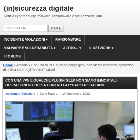
(in)sicurezza digitale
Notizie cybersecurity, malware, ransomware e sicurezza dei dati
INCIDENTI E VIOLAZIONI
RANSOMWARE
MALWARE E VULNERABILITÀ
ALTRO…
IL NETWORK
I FORUMS
Home
> Articolo > Con una VPN e qualche plugin geek non siamo immortali, operazioni
di polizia contro gli “hacker” italiani
CON UNA VPN E QUALCHE PLUGIN GEEK NON SIAMO IMMORTALI,
OPERAZIONI DI POLIZIA CONTRO GLI “HACKER” ITALIANI
Incidenti e Violazioni
| Dario Fadda | 14 Novembre 2022