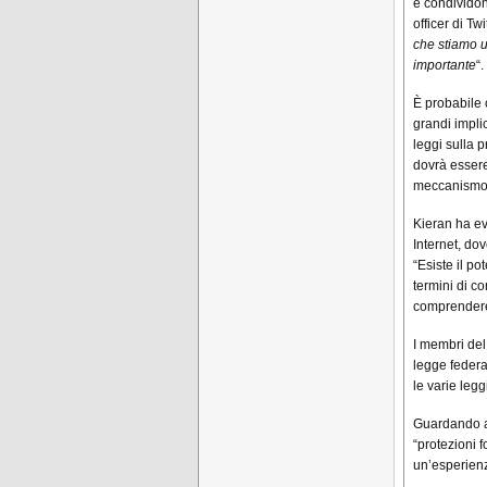
e condividon
officer di Twi
che stiamo u
importante
“.
È probabile 
grandi impli
leggi sulla 
dovrà essere
meccanismo d
Kieran ha ev
Internet, do
“Esiste il po
termini di c
comprendere 
I membri de
legge federal
le varie legg
Guardando al
“protezioni fo
un’esperienz