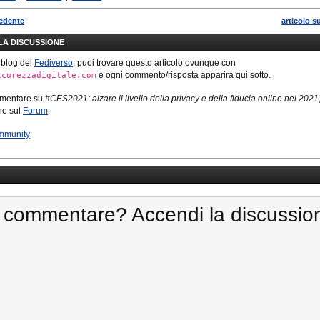
cedente
articolo s
LLA DISCUSSIONE
 blog del
Fediverso
: puoi trovare questo articolo ovunque con
e ogni commento/risposta apparirà qui sotto.
icurezzadigitale.com
mmentare su
#CES2021: alzare il livello della privacy e della fiducia online nel 2021
ne sul
Forum
.
mmunity
 commentare? Accendi la discussio