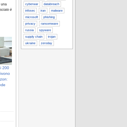
cyberwar
databreach
a una
asciato è
infosec
iran
malware
microsoft
phishing
privacy
ransomware
russia
spyware
supply chain
trojan
ukraine
zeroday
i 200
rivono
azon:
ede