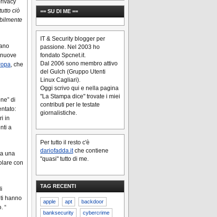
privacy
utto ciò
== SU DI ME ==
ibilmente
IT & Security blogger per
iano
passione. Nel 2003 ho
fondato Spcnet.it.
i nuove
Dal 2006 sono membro attivo
ropa
, che
del Gulch (Gruppo Utenti
Linux Cagliari).
Oggi scrivo qui e nella pagina
"La Stampa dice" trovate i miei
ne” di
contributi per le testate
entato:
giornalistiche.
i in
nti a
Per tutto il resto c'è
dariofadda.it
che contiene
ta una
"quasi" tutto di me.
colare con
TAG RECENTI
i
enti hanno
apple
apt
backdoor
. “
banksecurity
cybercrime