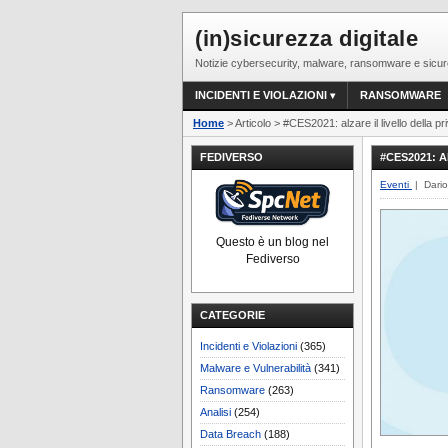
(in)sicurezza digitale
Notizie cybersecurity, malware, ransomware e sicur
INCIDENTI E VIOLAZIONI
RANSOMWARE
Home
> Articolo > #CES2021: alzare il livello della pr
FEDIVERSO
#CES2021: 
Eventi
| Dari
Questo è un blog nel
Fediverso
CATEGORIE
Incidenti e Violazioni
(365)
Malware e Vulnerabilità
(341)
Ransomware
(263)
Analisi
(254)
Data Breach
(188)