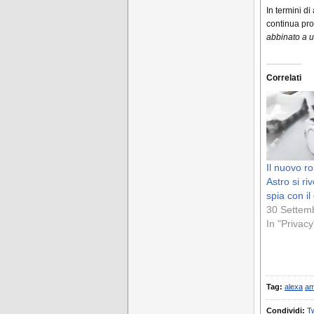
In termini d
continua pro
abbinato a u
Correlati
Il nuovo r
Astro si ri
spia con il
30 Settem
In "Privacy
Tag:
alexa
am
Condividi:
Tw