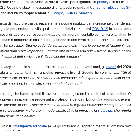
iende tecnologiche devono “alzare il livello” per migliorare la
privacy
e la fiducia ne
2021. Questo è stato il messaggio di una tavola rotonda al
Consumer Electronics S
, che includeva rappresentanti di
Google
,
Twitter
e
Amazon
.
enza di maggiore trasparenza è emersa come risultato della crescente dipendenza
gitale per condurre la vita quotidiana dall’inizio della crisi
COVID-19
lo scorso ann
motivi di lavoro e per essere in grado di rimanere in contatto con amici e familiari, 
tinate a rimanere in atto in futuro, almeno in una certa misura. Anne Toth, direttore
, ha spiegato: “
Stiamo vedendo sempre più casi in cui le persone utilizzano il nos
 interazioni molto importanti… questo tipo di casi d’uso alza il livello su come esser
ui controlli della privacy e l’affidabilità del prodotto
.”
rivacy online sia stata un problema importante per diversi anni, gli
eventi
del 2020
ta alla ribalta. Keith Enright, chief privacy officer di Google, ha commentato: “
Gli ut
nervosi che in passato; si affidano alla tecnologia più di quanto abbiano fatto in pa
o vite e per fare le cose che sono importanti per loro
“.
cnologiche hanno quindi il dovere di aiutare gli utenti a sentirsi al sicuro online. O
lla privacy trasparenti e regole sulla protezione dei dati, Enright ha aggiunto che è 
e “
lavorare in tutto il settore e con le autorità di regolamentazione e altri per identifi
in cui possiamo migliorare in modo significativo la privacy e la
sicurezza
che regola
o degli utenti online
“.
i in cui l’
intelligenza artificiale
(AI) e gli strumenti di apprendimento automatico ra