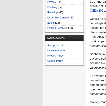
Le grandi az
Privacy
(59)
servizi nel 
Phishing
(54)
(CES) 2021
Roundup
(40)
CyberSec Generic
(22)
Questa esig
Eventi
(14)
tecnologia di
include per 
Paper.li – Archivio
(13)
che sono des
Trust-Amazon
NAVIGAZIONE
prodotto per
A proposito di…
trasparenti s
La stampa dice
Sebbene la p
Privacy Policy
davvero porta
Cookie Policy
sentono più 
vivere le lor
Le aziende te
controlli su
fondamental
opportunità 
comportament
Inoltre, i mod