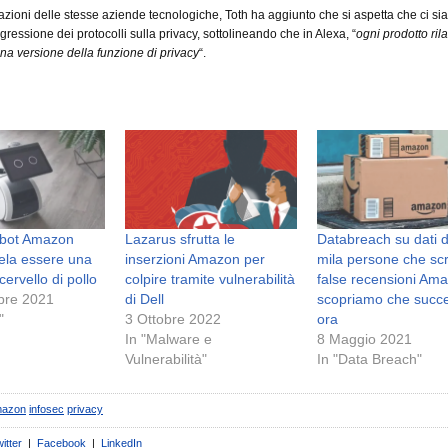
i azioni delle stesse aziende tecnologiche, Toth ha aggiunto che si aspetta che ci si
gressione dei protocolli sulla privacy, sottolineando che in Alexa, “
ogni prodotto ril
na versione della funzione di privacy
“.
obot Amazon
Lazarus sfrutta le
Databreach su dati d
vela essere una
inserzioni Amazon per
mila persone che sc
 cervello di pollo
colpire tramite vulnerabilità
false recensioni Am
bre 2021
di Dell
scopriamo che succ
"
3 Ottobre 2022
ora
In "Malware e
8 Maggio 2021
Vulnerabilità"
In "Data Breach"
azon
infosec
privacy
itter
|
Facebook
|
LinkedIn