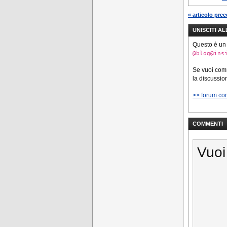
« articolo pre
UNISCITI A
Questo è un
@blog@ins
Se vuoi co
la discussio
>> forum co
COMMENTI
Vuoi