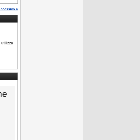
uccessivo »
, utilizza
ne