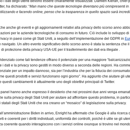
o i dati degli utenti devono essere chiaramente visualizzati. Damien Kieran, chief 
tter, ha dichiarato: “
Man mano che queste tecnologie diventano più onnipresenti in t
tilizzando e facendo online, penso che la trasparenza in quello spazio sarà incred
che anche gli eventi e gli aggiornamenti relativi alla privacy dello scorso anno abb
cazioni per le aziende tecnologiche di consumo in futuro. Ciò include lo sviluppo d
privacy in paesi come gli Stati Uniti, a seguito dell’implementazione del GDPR in
Eu
 navigato. Un altro evento significativo dello scorso anno è stata la sentenza che il
i protezione della privacy USA-UE per il trasferimento dei dati era illegale .
idenziato come tali tendenze offrano il potenziale per una maggiore “balcanizzazio
ve i dati e la privacy sono gestiti in modo diverso a seconda delle regioni. Ha comm
tenziale per un impatto dannoso, sia per l’industria che per la fiducia dei consumator
ome questi prodotti e servizi funzionano ogni giorno”. Ha aggiunto che aiutare gli ute
questi cambiamenti è attualmente uno degli obiettivi principali di Twitter.
l panel hanno anche espresso il desiderio che nei prossimi due anni venga emana
e sulla privacy degli Stati Uniti per aiutare ad affrontare questo problema, in parti
i statali degli Stati Uniti che ora creano un “mosaico” di legislazione sulla privacy.
l’amministrazione Biden in arrivo, Enright ha affermato che Google è alla ricerca d
rti e coerenti per i diritti individuali, uniformità dei controlli, poiché è utile se gli ut
a coerente quando interagiscono con i servizi online ovunque si trovino nel mondo