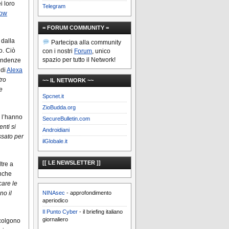
i loro
Telegram
how
= FORUM COMMUNITY =
 dalla
Partecipa alla community
o. Ciò
con i nostri
Forum
, unico
spazio per tutto il Network!
tendenze
 di
Alexa
tro
~~ IL NETWORK ~~
e
Spcnet.it
ZioBudda.org
 l’hanno
SecureBulletin.com
enti si
Androidiani
ssato per
ilGlobale.it
[[ LE NEWSLETTER ]]
ltre a
anche
care le
NINAsec
- approfondimento
no il
aperiodico
Il Punto Cyber
- il briefing italiano
giornaliero
ccolgono