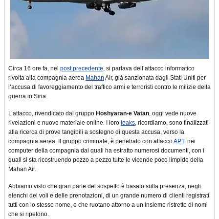
Circa 16 ore fa, nel
post precedente
, si parlava dell’attacco informatico
rivolta alla compagnia aerea
Mahan
Air, già sanzionata dagli Stati Uniti per
l’accusa di favoreggiamento del traffico armi e terroristi contro le milizie della
guerra in Siria.
L’attacco, rivendicato dal gruppo
Hoshyaran-e Vatan
, oggi vede nuove
rivelazioni e nuovo materiale online. I loro
leaks
, ricordiamo, sono finalizzati
alla ricerca di prove tangibili a sostegno di questa accusa, verso la
compagnia aerea. Il gruppo criminale, è penetrato con attacco
APT
, nei
computer della compagnia dai quali ha estratto numerosi documenti, con i
quali si sta ricostruendo pezzo a pezzo tutte le vicende poco limpide della
Mahan Air.
Abbiamo visto che gran parte del sospetto è basato sulla presenza, negli
elenchi dei voli e delle prenotazioni, di un grande numero di clienti registrati
tutti con lo stesso nome, o che ruotano attorno a un insieme ristretto di nomi
che si ripetono.