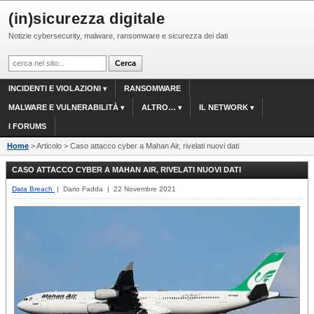
(in)sicurezza digitale
Notizie cybersecurity, malware, ransomware e sicurezza dei dati
INCIDENTI E VIOLAZIONI
RANSOMWARE
MALWARE E VULNERABILITÀ
ALTRO…
IL NETWORK
I FORUMS
Home
> Articolo > Caso attacco cyber a Mahan Air, rivelati nuovi dati
CASO ATTACCO CYBER A MAHAN AIR, RIVELATI NUOVI DATI
Data Breach
| Dario Fadda | 22 Novembre 2021