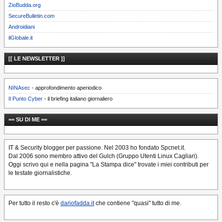
ZioBudda.org
SecureBulletin.com
Androidiani
ilGlobale.it
[[ LE NEWSLETTER ]]
NINAsec
- approfondimento aperiodico
Il Punto Cyber
- il briefing italiano giornaliero
== SU DI ME ==
IT & Security blogger per passione. Nel 2003 ho fondato Spcnet.it.
Dal 2006 sono membro attivo del Gulch (Gruppo Utenti Linux Cagliari).
Oggi scrivo qui e nella pagina "La Stampa dice" trovate i miei contributi per
le testate giornalistiche.
Per tutto il resto c'è
dariofadda.it
che contiene "quasi" tutto di me.