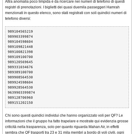
Altra anomalia poco limpida è da ricercare nei numeri di telefono di questi
registri di prenotazioni. I biglietti dei quasi duemila passeggeri Hamrah
menzionati in questo elenco, sono stati registrati con soli quindici numeri di
telefono diversi:
989104565219
989903399874
989104598604
989109821448
989100821398
989109100700
989120569645
989331034676
989389100700
989908564530
989924598604
989928564530
9639903399874
989128706960
989151202150
Chi sono questi quindici individui che hanno organizzato voli per QF? Le
informazioni che il gruppo ha fatto trapelare e mostrate qui evidenzia grosse
criticità nella trasparenza, solo per quanto riguarda Mahan Air, in effetti
sembra che QF trasporti tra 23 e 31 mila membri a bordo di voli civili, ogni