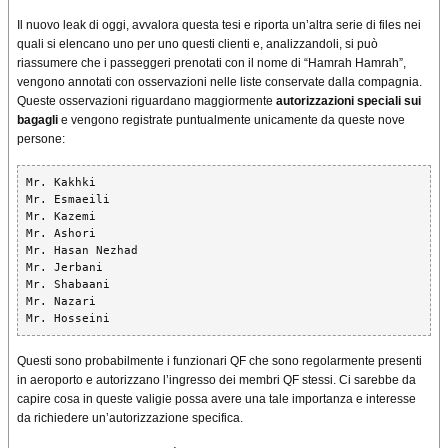
Il nuovo leak di oggi, avvalora questa tesi e riporta un’altra serie di files nei
quali si elencano uno per uno questi clienti e, analizzandoli, si può
riassumere che i passeggeri prenotati con il nome di “Hamrah Hamrah”,
vengono annotati con osservazioni nelle liste conservate dalla compagnia.
Queste osservazioni riguardano maggiormente
autorizzazioni speciali sui
bagagli
e vengono registrate puntualmente unicamente da queste nove
persone:
Mr. Kakhki
Mr. Esmaeili
Mr. Kazemi
Mr. Ashori
Mr. Hasan Nezhad
Mr. Jerbani
Mr. Shabaani
Mr. Nazari
Mr. Hosseini
Questi sono probabilmente i funzionari QF che sono regolarmente presenti
in aeroporto e autorizzano l’ingresso dei membri QF stessi. Ci sarebbe da
capire cosa in queste valigie possa avere una tale importanza e interesse
da richiedere un’autorizzazione specifica.