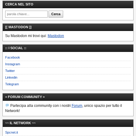
CERCA NEL SITO
[[ MASTODON ]]
Su Mastodon mi trovi qui:
Mastodon
:: I SOCIAL ::
Facebook
Instagram
Twitter
Linkedin
Telegram
= FORUM COMMUNITY =
Partecipa alla community con i nostri
Forum
, unico spazio per tutto il
Network!
~~ IL NETWORK ~~
Spcnet.it