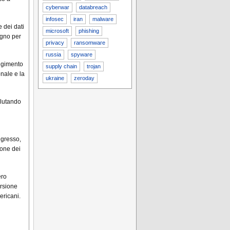
cyberwar
databreach
infosec
iran
malware
 dei dati
microsoft
phishing
egno per
privacy
ransomware
russia
spyware
olgimento
supply chain
trojan
nale e la
ukraine
zeroday
alutando
ngresso,
ione dei
ero
ursione
ericani.