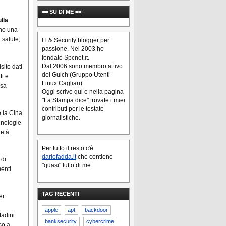
== SU DI ME ==
lla
ono una
 salute,
IT & Security blogger per
passione. Nel 2003 ho
fondato Spcnet.it.
Dal 2006 sono membro attivo
ito dati
del Gulch (Gruppo Utenti
ti e
Linux Cagliari).
asa
Oggi scrivo qui e nella pagina
"La Stampa dice" trovate i miei
contributi per le testate
e la Cina.
giornalistiche.
cnologie
ietà
Per tutto il resto c'è
dariofadda.it
che contiene
 di
"quasi" tutto di me.
menti
TAG RECENTI
er
apple
apt
backdoor
tadini
banksecurity
cybercrime
so a