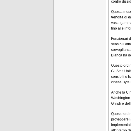
contro dissid
Questa mos
vendita di da
vasta gamma d
fino alle inf
Funzionari d
sensibili att
sorveglianza,
Bianca ha de
Questo ordine
Gli Stati Un
sensibili e 
cinese Byte
Anche la Cin
Washington s
Grindr e del
Questo ordine
proteggere l
implementato 
all’interno d