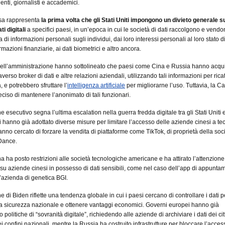
enti, giornalisti e accademici.
sa rappresenta
la prima volta che gli Stati Uniti impongono un divieto generale su
ti digitali
a specifici paesi, in un’epoca in cui le società di dati raccolgono e vend
i informazioni personali sugli individui, dai loro interessi personali al loro stato di
ormazioni finanziarie, ai dati biometrici e altro ancora.
ell’amministrazione hanno sottolineato che paesi come Cina e Russia hanno acquis
raverso broker di dati e altre relazioni aziendali, utilizzando tali informazioni per ricat
 e potrebbero sfruttare l’
intelligenza artificiale
per migliorarne l’uso. Tuttavia, la C
ciso di mantenere l’anonimato di tali funzionari.
 esecutivo segna l’ultima escalation nella guerra fredda digitale tra gli Stati Uniti 
iti hanno già adottato diverse misure per limitare l’accesso delle aziende cinesi a te
hanno cercato di forzare la vendita di piattaforme come TikTok, di proprietà della soc
Dance.
a ha posto restrizioni alle società tecnologiche americane e ha attirato l’attenzione
u aziende cinesi in possesso di dati sensibili, come nel caso dell’app di appunta
l’azienda di genetica BGI.
 di Biden riflette una tendenza globale in cui i paesi cercano di controllare i dati p
a sicurezza nazionale e ottenere vantaggi economici. Governi europei hanno già
politiche di “sovranità digitale”, richiedendo alle aziende di archiviare i dati dei cit
ei confini nazionali, mentre la Russia ha costruito infrastrutture per bloccare l’acces