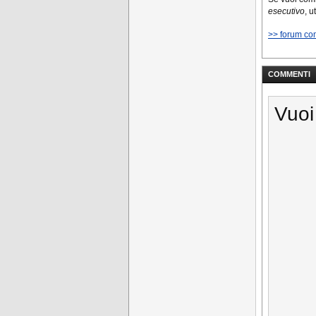
esecutivo
, u
>> forum co
COMMENTI
Vuoi