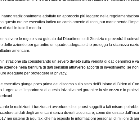
iti hanno tradizionalmente adottato un approccio più leggero nella regolamentazione
 ma questo ordine esecutivo indica un cambiamento di rotta, pur mantenendo l’imp
so di dati in tutto il mondo.
per scrivere le regole sarà guidato dal Dipartimento di Giustizia e prevedrà il coinv
 e delle aziende per garantire un quadro adeguato che protegga la sicurezza nazio
ittadini americani.
mministrazione sta considerando un severo divieto sulla vendita di dati genomici e v
lle aziende nella fornitura di dati sensibili attraverso accordi di investimento, se non
ure adeguate per proteggere la privacy.
e esecutivo giunge poco prima del discorso sullo stato dell’Unione di Biden al Co
 l’urgenza e l’importanza di questa iniziativa nel garantire la sicurezza e la protez
mericani.
tante le restrizioni, i funzionari avvertono che i paesi soggetti a tali misure potrebb
edere ai dati degli americani senza doverli acquistare, come dimostrato dall’inc
017 nei sistemi di Equifax, che ha esposto le informazioni personali di milioni di am