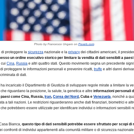
Photo by Francesco Ungaro on
Pexels.com
o di proteggere la
sicurezza
nazionale e la
privacy
dei cittadini americani, il preside
sso un ordine esecutivo storico per limitare la vendita di dati sensibili a paesi
a cui
Cina
,
Russia
e altri quattro stati. Questo movimento segna un precedente signif
 di proteggere le informazioni personali e prevenire ricatti,
truffe
e altri danni derivan
criminata di dati.
 ha incaricato il Dipartimento di Giustizia di sviluppare regole mirate a limitare la ve
 che riguardano la posizione, la salute, la genetica e altre
informazioni personali d
 paesi come Cina, Russia,
Iran
,
Corea del Nord
, Cuba e
Venezuela
, nonché a qua
ata a tali nazioni. Le restrizioni riguarderanno anche dati finanziari, biometrici e altr
che potrebbero essere utilizzate per identificare individui o informazioni sensibili re
Casa Bianca,
questo tipo di dati sensibili potrebbe essere sfruttato per scopi di 
nei confronti di individui appartenenti alla comunità militare o di sicurezza nazional