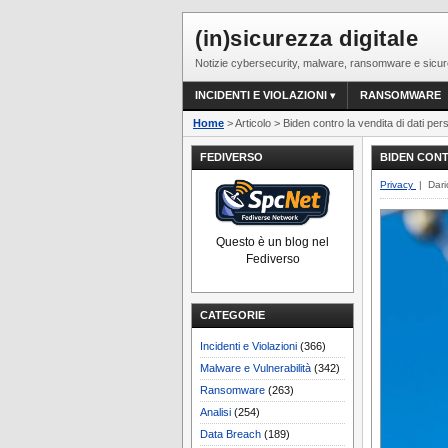
(in)sicurezza digitale
Notizie cybersecurity, malware, ransomware e sicur
INCIDENTI E VIOLAZIONI
RANSOMWARE
Home
> Articolo > Biden contro la vendita di dati per
FEDIVERSO
BIDEN CONT
Privacy
| Dari
Questo è un blog nel
Fediverso
CATEGORIE
Incidenti e Violazioni
(366)
Malware e Vulnerabilità
(342)
Ransomware
(263)
Analisi
(254)
Data Breach
(189)