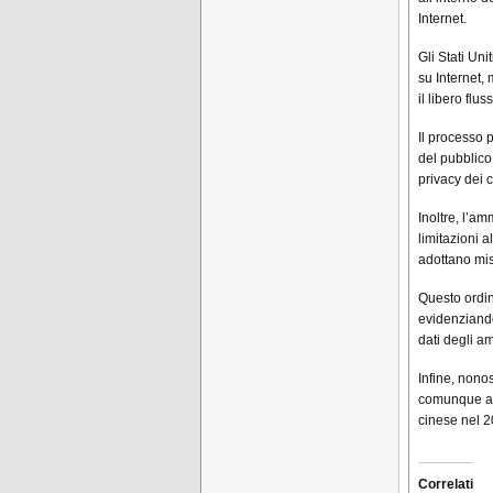
Internet.
Gli Stati Un
su Internet,
il libero flus
Il processo 
del pubblico
privacy dei c
Inoltre, l’a
limitazioni a
adottano mis
Questo ordin
evidenziando
dati degli a
Infine, nonos
comunque acc
cinese nel 2
Correlati