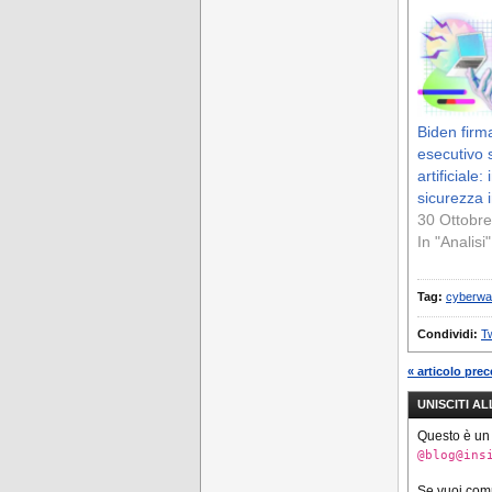
Biden firm
esecutivo s
artificiale:
sicurezza 
30 Ottobr
In "Analisi"
Tag:
cyberwa
Condividi:
Tw
« articolo pre
UNISCITI A
Questo è un
@blog@ins
Se vuoi co