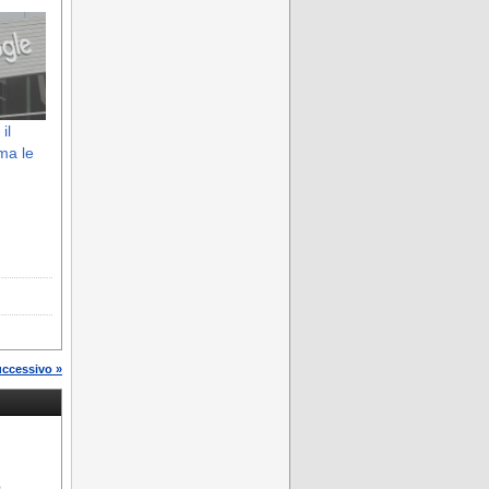
il
ma le
uccessivo »
e