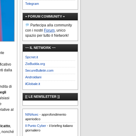
Telegram
= FORUM COMMUNITY =
Partecipa alla community
con i nostri
Forum
, unico
spazio per tutto il Network!
~~ IL NETWORK ~~
nte
Spcnet.it
ZioBudda.org
icativo
ti dalla
SecureBulletin.com
Androidiani
ilGlobale.it
ndita di
egli
[[ LE NEWSLETTER ]]
lsiasi
e
lative al
NINAsec
- approfondimento
aperiodico
Il Punto Cyber
- il briefing italiano
ricatto
,
giornaliero
e, nonché