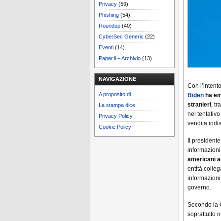
Privacy
(59)
Phishing
(54)
Roundup
(40)
CyberSec Generic
(22)
Eventi
(14)
Paper.li – Archivio
(13)
NAVIGAZIONE
Con l’intent
A proposito di…
Biden
ha eme
stranieri
, tr
La stampa dice
nel tentativo
Privacy Policy
vendita indis
Cookie Policy
Il presidente
informazioni
americani a
entità colleg
informazioni 
governo.
Secondo la 
soprattutto 