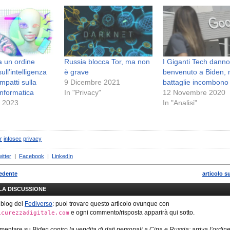
a un ordine
Russia blocca Tor, ma non
I Giganti Tech danno 
ull’intelligenza
è grave
benvenuto a Biden, 
 impatti sulla
9 Dicembre 2021
battaglie incombono
informatica
In "Privacy"
12 Novembre 2020
e 2023
In "Analisi"
r
infosec
privacy
itter
|
Facebook
|
LinkedIn
cedente
articolo s
LLA DISCUSSIONE
 blog del
Fediverso
: puoi trovare questo articolo ovunque con
e ogni commento/risposta apparirà qui sotto.
icurezzadigitale.com
mmentare su
Biden contro la vendita di dati personali a Cina e Russia: arriva l’ordin