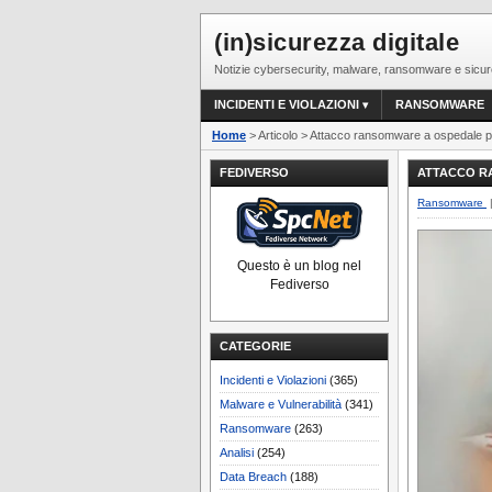
(in)sicurezza digitale
Notizie cybersecurity, malware, ransomware e sicur
INCIDENTI E VIOLAZIONI
RANSOMWARE
Home
> Articolo > Attacco ransomware a ospedale po
FEDIVERSO
ATTACCO R
Ransomware
Questo è un blog nel
Fediverso
CATEGORIE
Incidenti e Violazioni
(365)
Malware e Vulnerabilità
(341)
Ransomware
(263)
Analisi
(254)
Data Breach
(188)