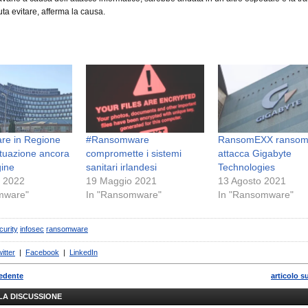
ta evitare, afferma la causa.
e in Regione
#Ransomware
RansomEXX ransom
situazione ancora
compromette i sistemi
attacca Gigabyte
gine
sanitari irlandesi
Technologies
e 2022
19 Maggio 2021
13 Agosto 2021
mware"
In "Ransomware"
In "Ransomware"
curity
infosec
ransomware
itter
|
Facebook
|
LinkedIn
cedente
articolo s
LLA DISCUSSIONE