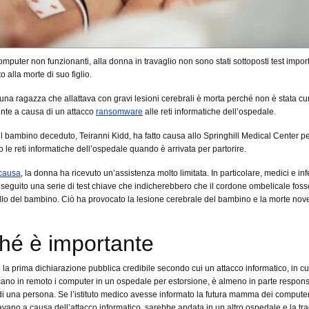
omputer non funzionanti, alla donna in travaglio non sono stati sottoposti test import
 alla morte di suo figlio.
una ragazza che allattava con gravi lesioni cerebrali è morta perché non è stata cu
te a causa di un attacco
ransomware
alle reti informatiche dell’ospedale.
 bambino deceduto, Teiranni Kidd, ha fatto causa allo Springhill Medical Center p
o le reti informatiche dell’ospedale quando è arrivata per partorire.
causa
, la donna ha ricevuto un’assistenza molto limitata. In particolare, medici e inf
eguito una serie di test chiave che indicherebbero che il cordone ombelicale foss
ollo del bambino. Ciò ha provocato la lesione cerebrale del bambino e la morte nov
hé è importante
 la prima dichiarazione pubblica credibile secondo cui un attacco informatico, in cui
ano in remoto i computer in un ospedale per estorsione, è almeno in parte respon
di una persona. Se l’istituto medico avesse informato la futura mamma dei compute
vano a causa dell’attacco informatico, sarebbe andata in un altro ospedale e la tra