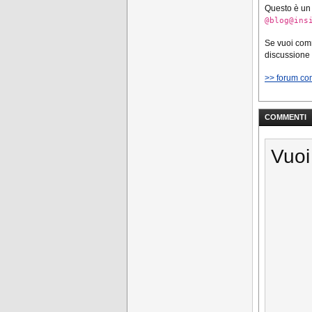
Questo è un
@blog@ins
Se vuoi co
discussione
>> forum co
COMMENTI
Vuoi