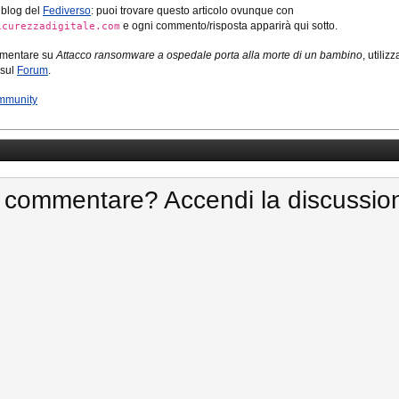
 blog del
Fediverso
: puoi trovare questo articolo ovunque con
e ogni commento/risposta apparirà qui sotto.
icurezzadigitale.com
mmentare su
Attacco ransomware a ospedale porta alla morte di un bambino
, utilizz
 sul
Forum
.
mmunity
 commentare? Accendi la discussio