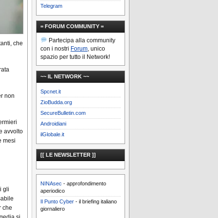
Telegram
= FORUM COMMUNITY =
Partecipa alla community
anti, che
con i nostri
Forum
, unico
spazio per tutto il Network!
rata
~~ IL NETWORK ~~
Spcnet.it
er non
ZioBudda.org
SecureBulletin.com
ermieri
Androidiani
e avvolto
ilGlobale.it
e mesi
[[ LE NEWSLETTER ]]
NINAsec
- approfondimento
 gli
aperiodico
sabile
Il Punto Cyber
- il briefing italiano
r che
giornaliero
gedia si