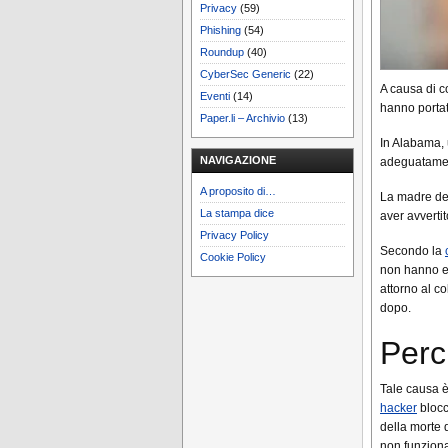
Privacy
(59)
Phishing
(54)
Roundup
(40)
CyberSec Generic
(22)
A causa di c
Eventi
(14)
hanno portato
Paper.li – Archivio
(13)
In Alabama, 
NAVIGAZIONE
adeguatamen
A proposito di…
La madre del
La stampa dice
aver avvertit
Privacy Policy
Secondo la
Cookie Policy
non hanno es
attorno al c
dopo.
Perc
Tale causa è
hacker
blocc
della morte 
non funziona