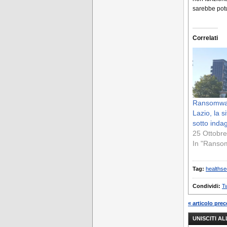
sarebbe potu
Correlati
Ransomwar
Lazio, la 
sotto inda
25 Ottobr
In "Ranso
Tag:
healthse
Condividi:
Tw
« articolo pre
UNISCITI A