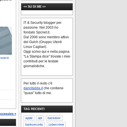
== SU DI ME ==
IT & Security blogger per
passione. Nel 2003 ho
fondato Spcnet.it.
Dal 2006 sono membro attivo
del Gulch (Gruppo Utenti
Linux Cagliari).
Oggi scrivo qui e nella pagina
"La Stampa dice" trovate i miei
ware
contributi per le testate
giornalistiche.
Per tutto il resto c'è
dariofadda.it
che contiene
"quasi" tutto di me.
TAG RECENTI
uccessivo »
apple
apt
backdoor
banksecurity
cybercrime