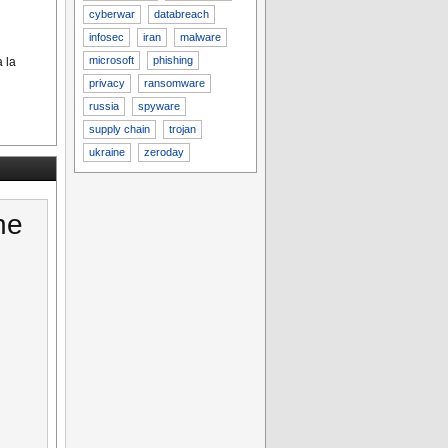
cyberwar
databreach
infosec
iran
malware
microsoft
phishing
a la
privacy
ransomware
russia
spyware
supply chain
trojan
ukraine
zeroday
ne