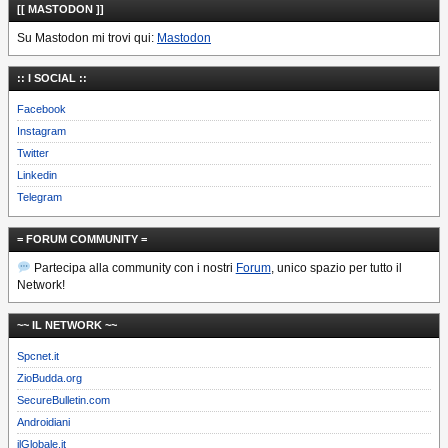
[[ MASTODON ]]
Su Mastodon mi trovi qui:
Mastodon
:: I SOCIAL ::
Facebook
Instagram
Twitter
Linkedin
Telegram
= FORUM COMMUNITY =
Partecipa alla community con i nostri
Forum
, unico spazio per tutto il
Network!
~~ IL NETWORK ~~
Spcnet.it
ZioBudda.org
SecureBulletin.com
Androidiani
ilGlobale.it