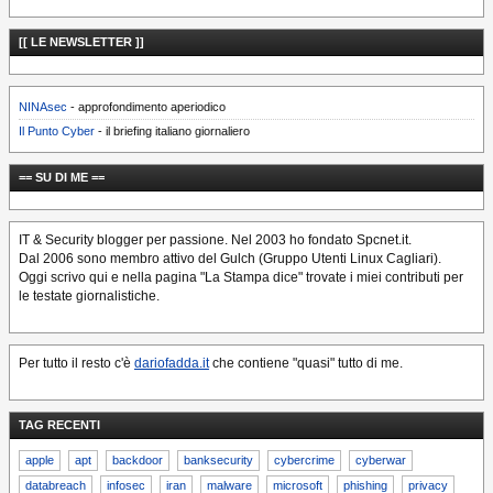
[[ LE NEWSLETTER ]]
NINAsec
- approfondimento aperiodico
Il Punto Cyber
- il briefing italiano giornaliero
== SU DI ME ==
IT & Security blogger per passione. Nel 2003 ho fondato Spcnet.it.
Dal 2006 sono membro attivo del Gulch (Gruppo Utenti Linux Cagliari).
Oggi scrivo qui e nella pagina "La Stampa dice" trovate i miei contributi per
le testate giornalistiche.
Per tutto il resto c'è
dariofadda.it
che contiene "quasi" tutto di me.
TAG RECENTI
apple
apt
backdoor
banksecurity
cybercrime
cyberwar
databreach
infosec
iran
malware
microsoft
phishing
privacy