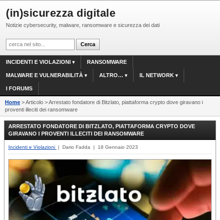
(in)sicurezza digitale
Notizie cybersecurity, malware, ransomware e sicurezza dei dati
INCIDENTI E VIOLAZIONI
RANSOMWARE
MALWARE E VULNERABILITÀ
ALTRO…
IL NETWORK
I FORUMS
Home
> Articolo > Arrestato fondatore di Bitzlato, piattaforma crypto dove giravano i
proventi illeciti dei ransomware
ARRESTATO FONDATORE DI BITZLATO, PIATTAFORMA CRYPTO DOVE
GIRAVANO I PROVENTI ILLECITI DEI RANSOMWARE
Incidenti e Violazioni
| Dario Fadda | 18 Gennaio 2023