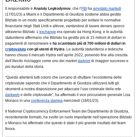
Il responsabile è
Anatoly Legkodymov
, che l’
FBI
ha
arrestato martedì
(17/01/23) a Miami e il Dipartimento di Giustizia sostiene abbia gestito
Bitzlato in un modo specificamente progettato per evitare le normative
finanziarie negli Stati Uniti e altrove, vantandosi di lavare denaro sporco
attraverso Bitzlato. L’
exchange
era operato da Hong Kong, e le autorità
statunitensi affermano che Bitzlato ha gestito più di 15 milioni di dollari in
pagamenti di ransomware e
ha scambiato più di 700 milioni di dollari in
criptovaluta
con gli utenti di Hydra
. Le autorità statunitensi e tedesche
hanno chiuso il mercato Hydra nell’aprile 2022, ponendo fine alla crescita
dell’illecito riciclaggio come uno dei market
darknet
di maggior successo e
più duraturi della storia.
“Questo allerterà tutti coloro che cercano di sfruttare l’ecosistema delle
criptovalute sapendo che il Dipartimento di Giustizia utilizzerà tutti gli
strumenti a nostra disposizione per attaccare l’uso criminale della rete
darkweb
e delle criptovalute”, ha affermato il vice procuratore generale Lisa
Monaco in una
conferenza stampa
mercoledì (18/01/23).
Il National Cryptocurrency Enforcement Team del Dipartimento di Giustizia,
recentemente formato, ha svolto un ruolo importante nell’operazione Bitzlato
e Monaco ha affermato che questo è stato il più grande risultato del team
finora.