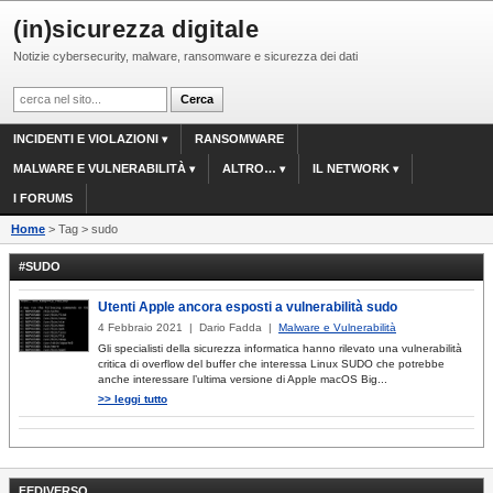
(in)sicurezza digitale
Notizie cybersecurity, malware, ransomware e sicurezza dei dati
INCIDENTI E VIOLAZIONI
RANSOMWARE
MALWARE E VULNERABILITÀ
ALTRO…
IL NETWORK
I FORUMS
Home
> Tag > sudo
#SUDO
Utenti Apple ancora esposti a vulnerabilità sudo
4 Febbraio 2021 | Dario Fadda |
Malware e Vulnerabilità
Gli specialisti della sicurezza informatica hanno rilevato una vulnerabilità
critica di overflow del buffer che interessa Linux SUDO che potrebbe
anche interessare l’ultima versione di Apple macOS Big...
>> leggi tutto
FEDIVERSO