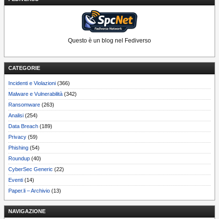
Questo è un blog nel Fediverso
CATEGORIE
Incidenti e Violazioni
(366)
Malware e Vulnerabilità
(342)
Ransomware
(263)
Analisi
(254)
Data Breach
(189)
Privacy
(59)
Phishing
(54)
Roundup
(40)
CyberSec Generic
(22)
Eventi
(14)
Paper.li – Archivio
(13)
NAVIGAZIONE