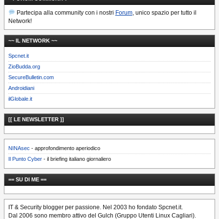
Partecipa alla community con i nostri
Forum
, unico spazio per tutto il
Network!
~~ IL NETWORK ~~
Spcnet.it
ZioBudda.org
SecureBulletin.com
Androidiani
ilGlobale.it
[[ LE NEWSLETTER ]]
NINAsec
- approfondimento aperiodico
Il Punto Cyber
- il briefing italiano giornaliero
== SU DI ME ==
IT & Security blogger per passione. Nel 2003 ho fondato Spcnet.it.
Dal 2006 sono membro attivo del Gulch (Gruppo Utenti Linux Cagliari).