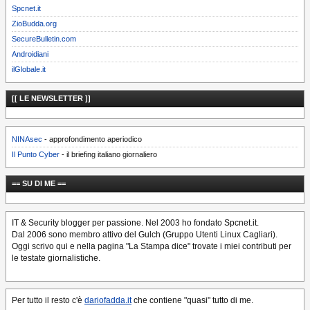
Spcnet.it
ZioBudda.org
SecureBulletin.com
Androidiani
ilGlobale.it
[[ LE NEWSLETTER ]]
NINAsec
- approfondimento aperiodico
Il Punto Cyber
- il briefing italiano giornaliero
== SU DI ME ==
IT & Security blogger per passione. Nel 2003 ho fondato Spcnet.it.
Dal 2006 sono membro attivo del Gulch (Gruppo Utenti Linux Cagliari).
Oggi scrivo qui e nella pagina "La Stampa dice" trovate i miei contributi per
le testate giornalistiche.
Per tutto il resto c'è
dariofadda.it
che contiene "quasi" tutto di me.