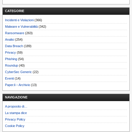
CATEGORIE
Incidenti e Violazioni
(366)
Malware e Vulnerabilità
(342)
Ransomware
(263)
Analisi
(254)
Data Breach
(189)
Privacy
(59)
Phishing
(54)
Roundup
(40)
CyberSec Generic
(22)
Eventi
(14)
Paper.li – Archivio
(13)
NAVIGAZIONE
A proposito di…
La stampa dice
Privacy Policy
Cookie Policy