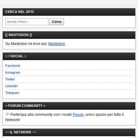
CERCA NEL SITO
[[ MASTODON ]]
Su Mastodon mi trovi qui:
Mastodon
:: I SOCIAL ::
Facebook
Instagram
Twitter
Linkedin
Telegram
= FORUM COMMUNITY =
Partecipa alla community con i nostri
Forum
, unico spazio per tutto il
Network!
~~ IL NETWORK ~~