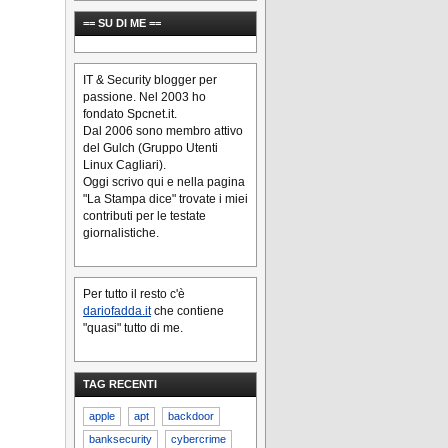
== SU DI ME ==
IT & Security blogger per
passione. Nel 2003 ho
fondato Spcnet.it.
Dal 2006 sono membro attivo
del Gulch (Gruppo Utenti
Linux Cagliari).
Oggi scrivo qui e nella pagina
"La Stampa dice" trovate i miei
contributi per le testate
giornalistiche.
Per tutto il resto c'è
dariofadda.it
che contiene
"quasi" tutto di me.
TAG RECENTI
apple
apt
backdoor
banksecurity
cybercrime