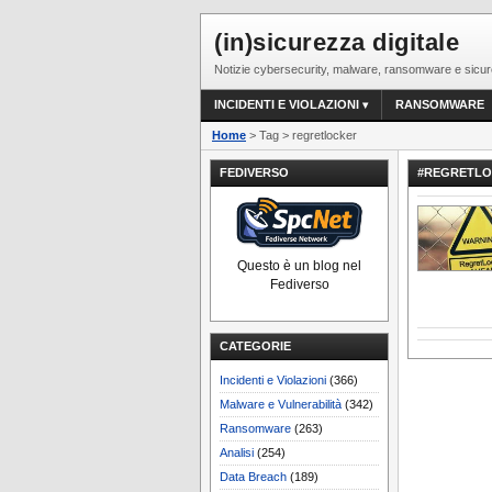
(in)sicurezza digitale
Notizie cybersecurity, malware, ransomware e sicur
INCIDENTI E VIOLAZIONI
RANSOMWARE
Home
> Tag > regretlocker
FEDIVERSO
#REGRETL
Questo è un blog nel
Fediverso
CATEGORIE
Incidenti e Violazioni
(366)
Malware e Vulnerabilità
(342)
Ransomware
(263)
Analisi
(254)
Data Breach
(189)