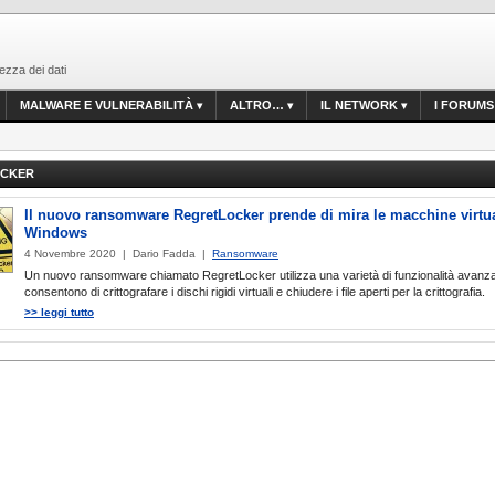
ezza dei dati
MALWARE E VULNERABILITÀ
ALTRO…
IL NETWORK
I FORUMS
OCKER
Il nuovo ransomware RegretLocker prende di mira le macchine virtua
Windows
4 Novembre 2020 | Dario Fadda |
Ransomware
Un nuovo ransomware chiamato RegretLocker utilizza una varietà di funzionalità avanza
consentono di crittografare i dischi rigidi virtuali e chiudere i file aperti per la crittografia.
>> leggi tutto