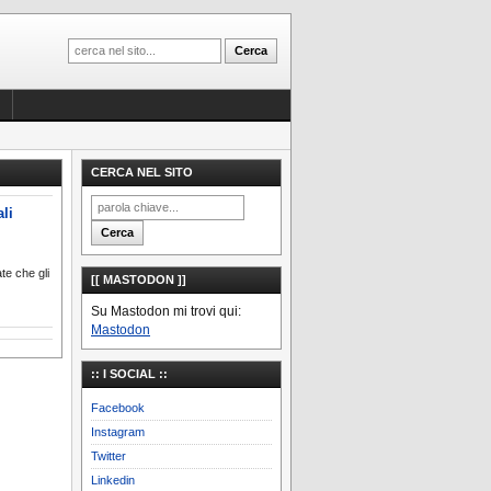
CERCA NEL SITO
li
te che gli
[[ MASTODON ]]
Su Mastodon mi trovi qui:
Mastodon
:: I SOCIAL ::
Facebook
Instagram
Twitter
Linkedin