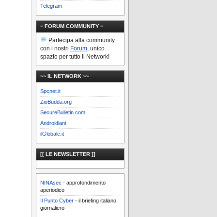
Telegram
= FORUM COMMUNITY =
Partecipa alla community
con i nostri
Forum
, unico
spazio per tutto il Network!
~~ IL NETWORK ~~
Spcnet.it
ZioBudda.org
SecureBulletin.com
Androidiani
ilGlobale.it
[[ LE NEWSLETTER ]]
NINAsec
- approfondimento
aperiodico
Il Punto Cyber
- il briefing italiano
giornaliero