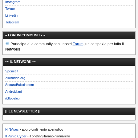
Instagram
Twitter
Linkedin
Telegram
= FORUM COMMUNITY =
Partecipa alla community con i nostri
Forum
, unico spazio per tutto il
Network!
~~ IL NETWORK ~~
Spcnet.it
ZioBudda.org
SecureBulletin.com
Androidiani
ilGlobale.it
[[ LE NEWSLETTER ]]
NINAsec
- approfondimento aperiodico
Il Punto Cyber
- il briefing italiano giornaliero