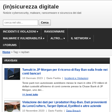
(in)sicurezza digitale
Notizie cybersecurity, malware, ransomware e sicurezza dei dati
INCIDENTI E VIOLAZIONI
RANSOMWARE
MALWARE E VULNERABILITÀ
ALTRO…
IL NETWORK
I FORUMS
Home
> Tag > rayban
#RAYBAN
Tumulti in JP Morgan per il ricorso di Ray Ban sulla frode nei
conti bancari
10 Gennaio 2023 | Dario Fadda |
Incidenti e Violazioni
Terze parti non autorizzate avrebbero messo le mani in oltre 270 milioni di
dollari custoditi all’interno di conti corrente presso la Chase Bank di JP
Morgan, uno dei...
>> leggi tutto
Violazione dei dati per i produttori Ray-Ban. Dati provenienti
da LensCrafters, Target Optical, EyeMed e altre aziende
10 Novembre 2020 | Dario Fadda |
Data Breach