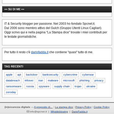
== SU DI ME ==
IT & Security blogger per passione. Nel 2003 ho fondato Spcnet.it.
Dal 2006 sono membro attivo del Gulch (Gruppo Utenti Linux Cagliari).
Oggi scrivo qui e nella pagina "La Stampa dice" trovate i miei contributi per
le testate giornalistiche.
Per tutto il resto c'è
dariofadda.it
che contiene "quasi" tutto di me.
TAG RECENTI
apple
apt
backdoor
banksecurity
cybercrime
cyberwar
databreach
infosec
iran
malware
microsoft
phishing
privacy
ransomware
russia
spyware
supply chain
trojan
ukraine
zeroday
(in)sicurezza digitale
—
A proposito di…
La stampa dice
Privacy Policy
Cookie Policy
info@spcnet.it |
Whistleblowing
|
DarioFadda.it