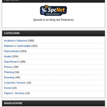
Questo è un blog nel Fediverso
CATEGORIE
Incidenti e Violazioni
(366)
Malware e Vulnerabilità
(342)
Ransomware
(263)
Analisi
(254)
Data Breach
(189)
Privacy
(59)
Phishing
(54)
Roundup
(40)
CyberSec Generic
(22)
Eventi
(14)
Paper.li – Archivio
(13)
NAVIGAZIONE