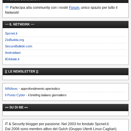
Partecipa alla community con i nostri
Forum
, unico spazio per tutto il
Network!
~~ IL NETWORK ~~
Spcnet.it
ZioBudda.org
SecureBulletin.com
Androidiani
ilGlobale.it
[[ LE NEWSLETTER ]]
NINAsec
- approfondimento aperiodico
Il Punto Cyber
- il briefing italiano giornaliero
== SU DI ME ==
IT & Security blogger per passione. Nel 2003 ho fondato Spcnet.it.
Dal 2006 sono membro attivo del Gulch (Gruppo Utenti Linux Cagliari).