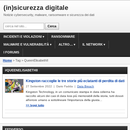
(in)sicurezza digitale
Notizie cybersecurity, malware, ransomware e sicurezza dei dati
INCIDENTI E VIOLAZIONI
RANSOMWARE
MALWARE E VULNERABILITÀ
ALTRO…
IL NETWORK
I FORUMS
Home
> Tag > QueenElisabethII
#QUEENELISABETHII
Kingston raccoglie le tre storie più eclatanti di perdita di dati
27 Settembre 2022 | Dario Fadda |
Data Breach
Kingston Technology, in un comunicato stampa in data odierna ha
raccolto alcuni dei casi di data loss più memorabili della storia, tutti dovuti
all’errore umano a sottolineare l’importanza della giusta...
>> leggi tutto
FEDIVERSO