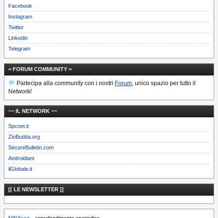
Facebook
Instagram
Twitter
Linkedin
Telegram
= FORUM COMMUNITY =
Partecipa alla community con i nostri
Forum
, unico spazio per tutto il
Network!
~~ IL NETWORK ~~
Spcnet.it
ZioBudda.org
SecureBulletin.com
Androidiani
ilGlobale.it
[[ LE NEWSLETTER ]]