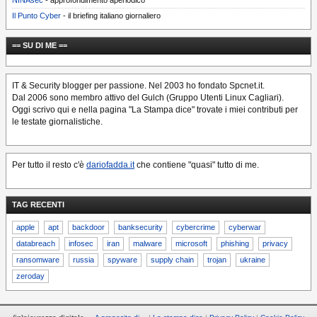
NINAsec
- approfondimento aperiodico
Il Punto Cyber
- il briefing italiano giornaliero
== SU DI ME ==
IT & Security blogger per passione. Nel 2003 ho fondato Spcnet.it.
Dal 2006 sono membro attivo del Gulch (Gruppo Utenti Linux Cagliari).
Oggi scrivo qui e nella pagina "La Stampa dice" trovate i miei contributi per
le testate giornalistiche.
Per tutto il resto c'è
dariofadda.it
che contiene "quasi" tutto di me.
TAG RECENTI
apple
apt
backdoor
banksecurity
cybercrime
cyberwar
databreach
infosec
iran
malware
microsoft
phishing
privacy
ransomware
russia
spyware
supply chain
trojan
ukraine
zeroday