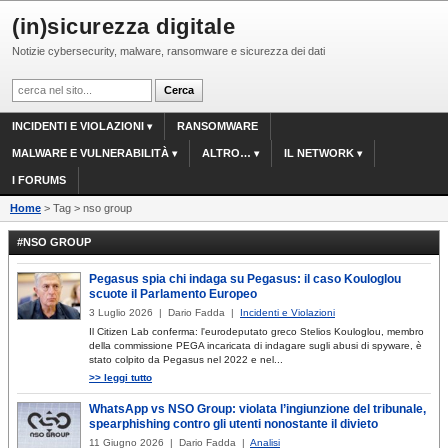
(in)sicurezza digitale
Notizie cybersecurity, malware, ransomware e sicurezza dei dati
INCIDENTI E VIOLAZIONI
RANSOMWARE
MALWARE E VULNERABILITÀ
ALTRO…
IL NETWORK
I FORUMS
Home
> Tag > nso group
#NSO GROUP
Pegasus spia chi indaga su Pegasus: il caso Kouloglou
scuote il Parlamento Europeo
3 Luglio 2026 | Dario Fadda |
Incidenti e Violazioni
Il Citizen Lab conferma: l'eurodeputato greco Stelios Kouloglou, membro
della commissione PEGA incaricata di indagare sugli abusi di spyware, è
stato colpito da Pegasus nel 2022 e nel...
>> leggi tutto
WhatsApp vs NSO Group: violata l’ingiunzione del tribunale,
spearphishing contro gli utenti nonostante il divieto
11 Giugno 2026 | Dario Fadda |
Analisi