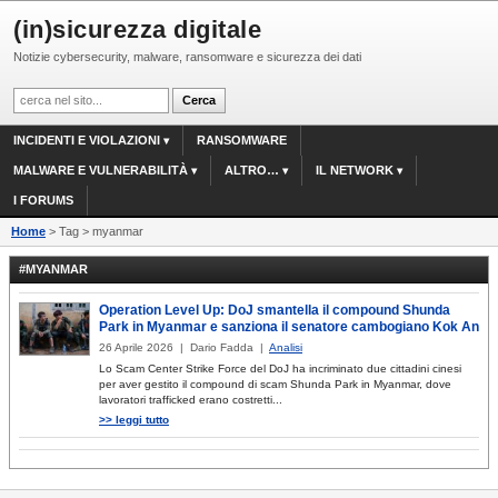
(in)sicurezza digitale
Notizie cybersecurity, malware, ransomware e sicurezza dei dati
INCIDENTI E VIOLAZIONI
RANSOMWARE
MALWARE E VULNERABILITÀ
ALTRO…
IL NETWORK
I FORUMS
Home
> Tag > myanmar
#MYANMAR
Operation Level Up: DoJ smantella il compound Shunda
Park in Myanmar e sanziona il senatore cambogiano Kok An
26 Aprile 2026 | Dario Fadda |
Analisi
Lo Scam Center Strike Force del DoJ ha incriminato due cittadini cinesi
per aver gestito il compound di scam Shunda Park in Myanmar, dove
lavoratori trafficked erano costretti...
>> leggi tutto