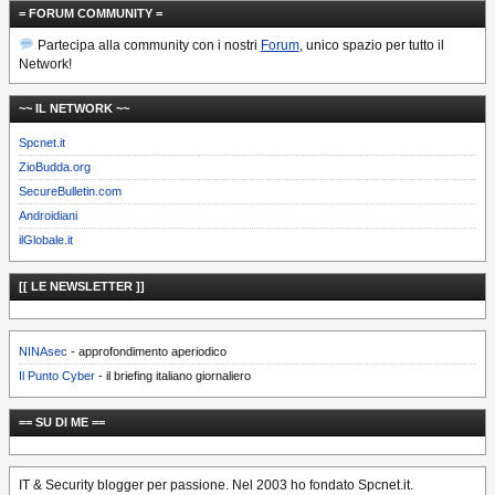
= FORUM COMMUNITY =
Partecipa alla community con i nostri
Forum
, unico spazio per tutto il
Network!
~~ IL NETWORK ~~
Spcnet.it
ZioBudda.org
SecureBulletin.com
Androidiani
ilGlobale.it
[[ LE NEWSLETTER ]]
NINAsec
- approfondimento aperiodico
Il Punto Cyber
- il briefing italiano giornaliero
== SU DI ME ==
IT & Security blogger per passione. Nel 2003 ho fondato Spcnet.it.