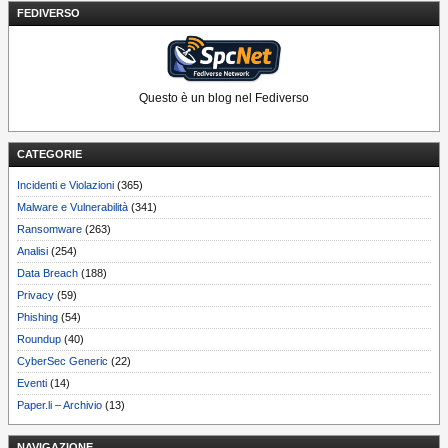
FEDIVERSO
Questo è un blog nel Fediverso
CATEGORIE
Incidenti e Violazioni
(365)
Malware e Vulnerabilità
(341)
Ransomware
(263)
Analisi
(254)
Data Breach
(188)
Privacy
(59)
Phishing
(54)
Roundup
(40)
CyberSec Generic
(22)
Eventi
(14)
Paper.li – Archivio
(13)
NAVIGAZIONE