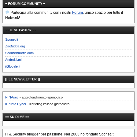
= FORUM COMMUNITY =
Partecipa alla community con i nostri
Forum
, unico spazio per tutto il
Network!
~~ IL NETWORK ~~
Spcnet.it
ZioBudda.org
SecureBulletin.com
Androidiani
ilGlobale.it
[[ LE NEWSLETTER ]]
NINAsec
- approfondimento aperiodico
Il Punto Cyber
- il briefing italiano giornaliero
== SU DI ME ==
IT & Security blogger per passione. Nel 2003 ho fondato Spcnet.it.