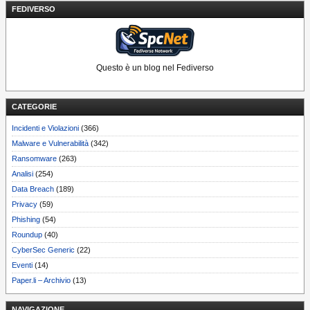
FEDIVERSO
Questo è un blog nel Fediverso
CATEGORIE
Incidenti e Violazioni
(366)
Malware e Vulnerabilità
(342)
Ransomware
(263)
Analisi
(254)
Data Breach
(189)
Privacy
(59)
Phishing
(54)
Roundup
(40)
CyberSec Generic
(22)
Eventi
(14)
Paper.li – Archivio
(13)
NAVIGAZIONE