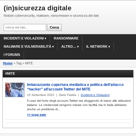
(in)sicurezza digitale
Notizie cybersecurity, malware, ransomware e sicurezza dei dati
INCIDENTI E VIOLAZIONI
RANSOMWARE
MALWARE E VULNERABILITÀ
ALTRO…
IL NETWORK
I FORUMS
Home
> Tag > MiTE
#MITE
Imbarazzante copertura mediatica e politica dell’attacco
“hacker” all’account Twitter del MiTE
15 Settembre 2022 | Dario Fadda |
Incidenti e Violazioni
Il caso del furto degli account Twitter sta sfuggendo di mano alle istituzioni
italiane. Le credenziali vengono rubate con facilità ma in Italia abbiamo
anche un problema di...
>> leggi tutto