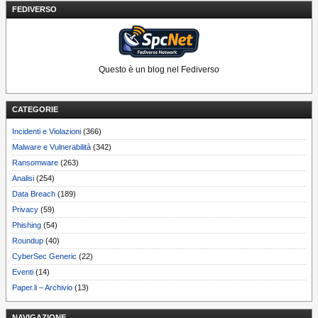
FEDIVERSO
Questo è un blog nel Fediverso
CATEGORIE
Incidenti e Violazioni
(366)
Malware e Vulnerabilità
(342)
Ransomware
(263)
Analisi
(254)
Data Breach
(189)
Privacy
(59)
Phishing
(54)
Roundup
(40)
CyberSec Generic
(22)
Eventi
(14)
Paper.li – Archivio
(13)
NAVIGAZIONE