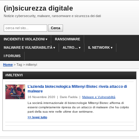
(in)sicurezza digitale
Notizie cybersecurity, malware, ransomware e sicurezza dei dati
INCIDENTI E VIOLAZIONI
RANSOMWARE
MALWARE E VULNERABILITÀ
ALTRO…
IL NETWORK
I FORUMS
Home
> Tag > miltenyi
#MILTENYI
L’azienda biotecnologica Miltenyi Biotec rivela attacco di
malware
16 Novembre 2020 | Dario Fadda |
Malware e Vulnerabilità
La società internazionale di biotecnologie Miltenyi Biotec afferma di
essersi completamente ripresa da un attacco di malware che ha colpito
parti della sua rete nelle ultime due settimane.
>> leggi tutto