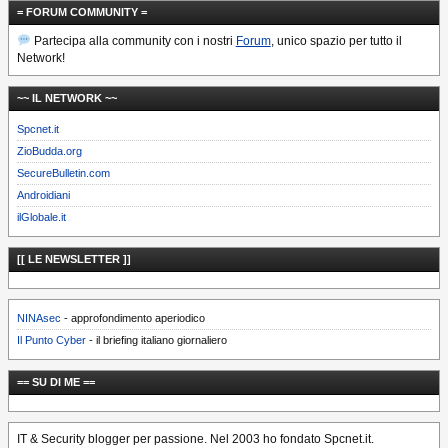
= FORUM COMMUNITY =
Partecipa alla community con i nostri
Forum
, unico spazio per tutto il
Network!
~~ IL NETWORK ~~
Spcnet.it
ZioBudda.org
SecureBulletin.com
Androidiani
ilGlobale.it
[[ LE NEWSLETTER ]]
NINAsec
- approfondimento aperiodico
Il Punto Cyber
- il briefing italiano giornaliero
== SU DI ME ==
IT & Security blogger per passione. Nel 2003 ho fondato Spcnet.it.