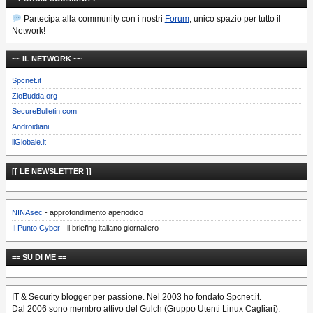
Partecipa alla community con i nostri
Forum
, unico spazio per tutto il
Network!
~~ IL NETWORK ~~
Spcnet.it
ZioBudda.org
SecureBulletin.com
Androidiani
ilGlobale.it
[[ LE NEWSLETTER ]]
NINAsec
- approfondimento aperiodico
Il Punto Cyber
- il briefing italiano giornaliero
== SU DI ME ==
IT & Security blogger per passione. Nel 2003 ho fondato Spcnet.it.
Dal 2006 sono membro attivo del Gulch (Gruppo Utenti Linux Cagliari).