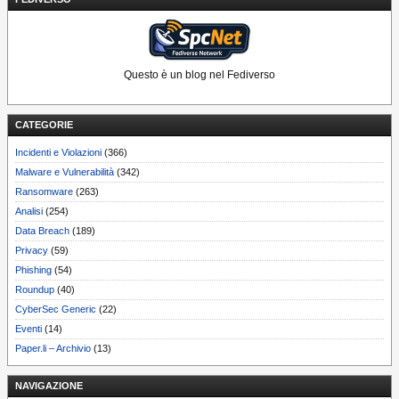
Questo è un blog nel Fediverso
CATEGORIE
Incidenti e Violazioni
(366)
Malware e Vulnerabilità
(342)
Ransomware
(263)
Analisi
(254)
Data Breach
(189)
Privacy
(59)
Phishing
(54)
Roundup
(40)
CyberSec Generic
(22)
Eventi
(14)
Paper.li – Archivio
(13)
NAVIGAZIONE