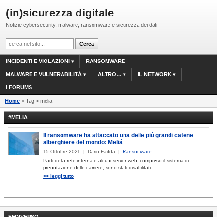
(in)sicurezza digitale
Notizie cybersecurity, malware, ransomware e sicurezza dei dati
INCIDENTI E VIOLAZIONI
RANSOMWARE
MALWARE E VULNERABILITÀ
ALTRO…
IL NETWORK
I FORUMS
Home
> Tag > melia
#MELIA
Il ransomware ha attaccato una delle più grandi catene
alberghiere del mondo: Meliá
15 Ottobre 2021 | Dario Fadda |
Ransomware
Parti della rete interna e alcuni server web, compreso il sistema di
prenotazione delle camere, sono stati disabilitati.
>> leggi tutto
FEDIVERSO