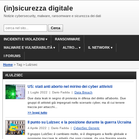
(in)sicurezza digitale
Notizie cybersecurity, malware, ransomware e sicurezza dei dati
INCIDENTI E VIOLAZIONI
RANSOMWARE
MALWARE E VULNERABILITÀ
ALTRO…
IL NETWORK
I FORUMS
Home
> Tag > Lulzsec
#LULZSEC
US: stati anti aborto nel mirino dei cyber attivisti
1 Luglio 2022 | Dario Fadda |
Data Breach
Due data leak in segno di protesta in difesa del diritto all'aborto. Due
gruppi di attivisti già impegnati nello scenario cyber, ma di cui tenere
traccia per attacchi...
>> leggi tutto
Il punto su Lulzsec e la posizione durante la guerra Ucraina
4 Aprile 2022 | Dario Fadda |
CyberSec Generic
Il gruppo LulzSec è cambiato molto, si è disgregato a livello globale e
possiamo tracciare le attività che oggi compie, da una finestra aperta