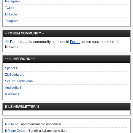
Instagram
Twitter
Linkedin
Telegram
= FORUM COMMUNITY =
Partecipa alla community con i nostri
Forum
, unico spazio per tutto il
Network!
~~ IL NETWORK ~~
Spcnet.it
ZioBudda.org
SecureBulletin.com
Androidiani
ilGlobale.it
[[ LE NEWSLETTER ]]
NINAsec
- approfondimento aperiodico
Il Punto Cyber
- il briefing italiano giornaliero