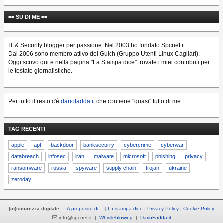
== SU DI ME ==
IT & Security blogger per passione. Nel 2003 ho fondato Spcnet.it.
Dal 2006 sono membro attivo del Gulch (Gruppo Utenti Linux Cagliari).
Oggi scrivo qui e nella pagina "La Stampa dice" trovate i miei contributi per
le testate giornalistiche.
Per tutto il resto c'è
dariofadda.it
che contiene "quasi" tutto di me.
TAG RECENTI
apple
apt
backdoor
banksecurity
cybercrime
cyberwar
databreach
infosec
iran
malware
microsoft
phishing
privacy
ransomware
russia
spyware
supply chain
trojan
ukraine
zeroday
(in)sicurezza digitale
—
A proposito di…
La stampa dice
Privacy Policy
Cookie Policy
info@spcnet.it |
Whistleblowing
|
DarioFadda.it