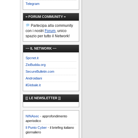
Telegram
= FORUM COMMUNITY =
Partecipa alla community
con i nostri
Forum
, unico
spazio per tutto il Network!
~~ IL NETWORK ~~
Spcnet.it
ZioBudda.org
SecureBulletin.com
Androidiani
ilGlobale.it
[[ LE NEWSLETTER ]]
NINAsec
- approfondimento
aperiodico
Il Punto Cyber
- il briefing italiano
giornaliero