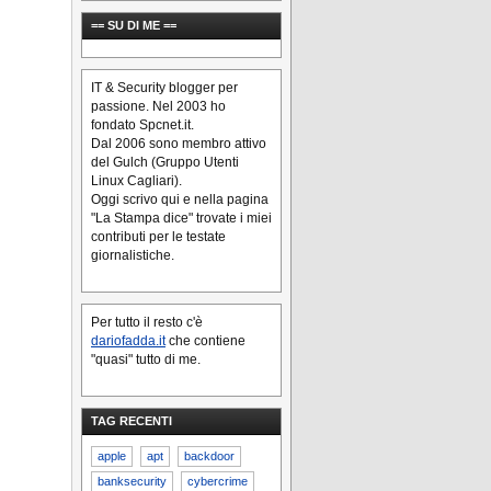
== SU DI ME ==
IT & Security blogger per
passione. Nel 2003 ho
fondato Spcnet.it.
Dal 2006 sono membro attivo
del Gulch (Gruppo Utenti
Linux Cagliari).
Oggi scrivo qui e nella pagina
"La Stampa dice" trovate i miei
contributi per le testate
giornalistiche.
Per tutto il resto c'è
dariofadda.it
che contiene
"quasi" tutto di me.
TAG RECENTI
apple
apt
backdoor
banksecurity
cybercrime