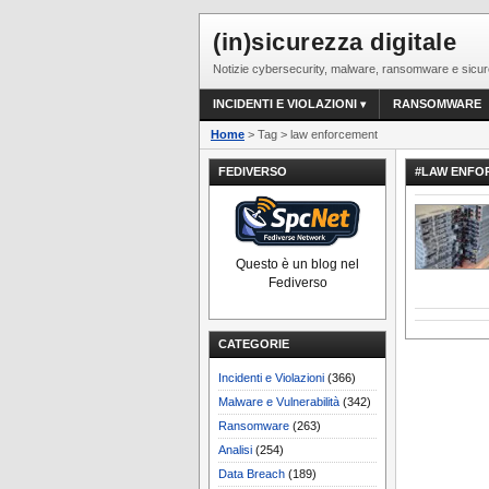
(in)sicurezza digitale
Notizie cybersecurity, malware, ransomware e sicur
INCIDENTI E VIOLAZIONI
RANSOMWARE
Home
> Tag > law enforcement
FEDIVERSO
#LAW ENFO
Questo è un blog nel
Fediverso
CATEGORIE
Incidenti e Violazioni
(366)
Malware e Vulnerabilità
(342)
Ransomware
(263)
Analisi
(254)
Data Breach
(189)