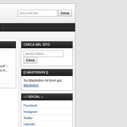
CERCA NEL SITO
roof” –
o in...
[[ MASTODON ]]
Su Mastodon mi trovi qui:
Mastodon
:: I SOCIAL ::
Facebook
Instagram
Twitter
Linkedin