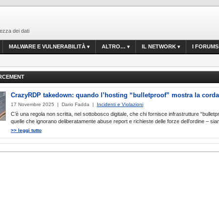
ezza dei dati
MALWARE E VULNERABILITÀ
ALTRO…
IL NETWORK
I FORUMS
RCEMENT
CrazyRDP takedown: quando l’hosting “bulletproof” mostra la corda
17 Novembre 2025 | Dario Fadda |
Incidenti e Violazioni
C’è una regola non scritta, nel sottobosco digitale, che chi fornisce infrastrutture “bulletp
quelle che ignorano deliberatamente abuse report e richieste delle forze dell’ordine – sian
>> leggi tutto