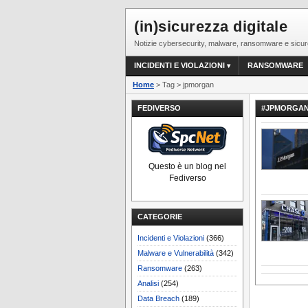
(in)sicurezza digitale
Notizie cybersecurity, malware, ransomware e sicur
INCIDENTI E VIOLAZIONI
RANSOMWARE
Home
> Tag > jpmorgan
FEDIVERSO
#JPMORGA
Questo è un blog nel
Fediverso
CATEGORIE
Incidenti e Violazioni
(366)
Malware e Vulnerabilità
(342)
Ransomware
(263)
Analisi
(254)
Data Breach
(189)