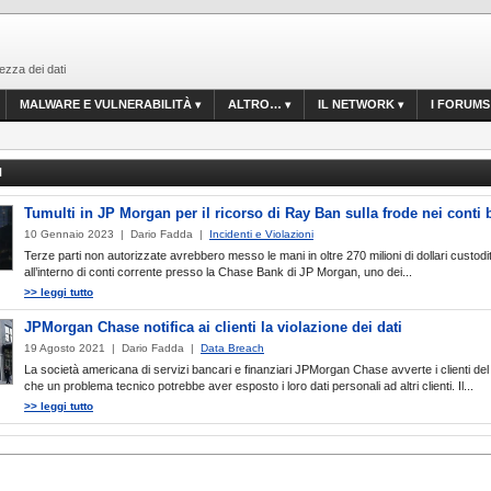
ezza dei dati
MALWARE E VULNERABILITÀ
ALTRO…
IL NETWORK
I FORUMS
N
Tumulti in JP Morgan per il ricorso di Ray Ban sulla frode nei conti 
10 Gennaio 2023 | Dario Fadda |
Incidenti e Violazioni
Terze parti non autorizzate avrebbero messo le mani in oltre 270 milioni di dollari custodit
all’interno di conti corrente presso la Chase Bank di JP Morgan, uno dei...
>> leggi tutto
JPMorgan Chase notifica ai clienti la violazione dei dati
19 Agosto 2021 | Dario Fadda |
Data Breach
La società americana di servizi bancari e finanziari JPMorgan Chase avverte i clienti de
che un problema tecnico potrebbe aver esposto i loro dati personali ad altri clienti. Il...
>> leggi tutto