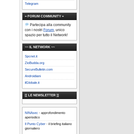
Telegram
= FORUM COMMUNITY =
Partecipa alla community
con i nostri
Forum
, unico
spazio per tutto il Network!
~~ IL NETWORK ~~
Spcnet.it
ZioBudda.org
SecureBulletin.com
Androidiani
ilGlobale.it
[[ LE NEWSLETTER ]]
NINAsec
- approfondimento
aperiodico
Il Punto Cyber
- il briefing italiano
giornaliero