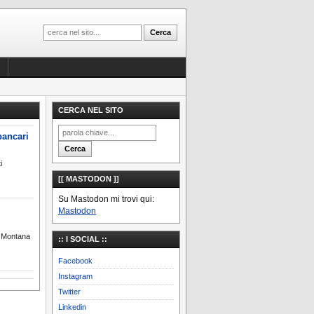
CERCA NEL SITO
bancari
i
[[ MASTODON ]]
Su Mastodon mi trovi qui:
Mastodon
l Montana
:: I SOCIAL ::
Facebook
Instagram
Twitter
Linkedin