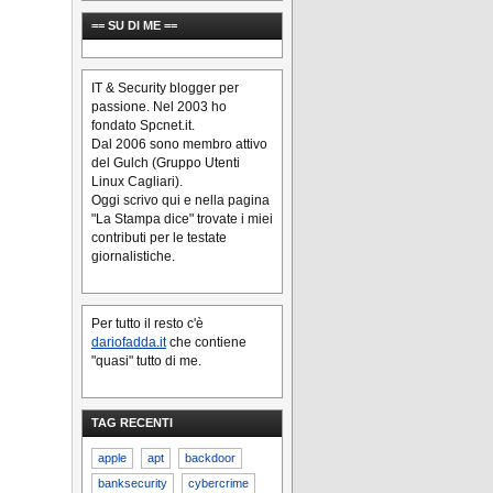
== SU DI ME ==
IT & Security blogger per
passione. Nel 2003 ho
fondato Spcnet.it.
Dal 2006 sono membro attivo
del Gulch (Gruppo Utenti
Linux Cagliari).
Oggi scrivo qui e nella pagina
"La Stampa dice" trovate i miei
contributi per le testate
giornalistiche.
Per tutto il resto c'è
dariofadda.it
che contiene
"quasi" tutto di me.
TAG RECENTI
apple
apt
backdoor
banksecurity
cybercrime