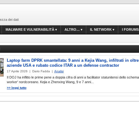
ezza dei dati
MALWARE E VULNERABILITÀ
ALTRO…
IL NETWORK
I FORUMS
R
Laptop farm DPRK smantellata: 9 anni a Kejia Wang, infiltrati in oltre
aziende USA e rubato codice ITAR a un defense contractor
17 Aprile 2026 | Dario Fadda |
Analisi
Il DOJ ha inflitto le prime pene a doppia cifra di anni a facilitator statunitensi dello schema
worker' nordcoreano. Kejia e Zhenxing Wang, 9 e 7 anni...
>> leggi tutto