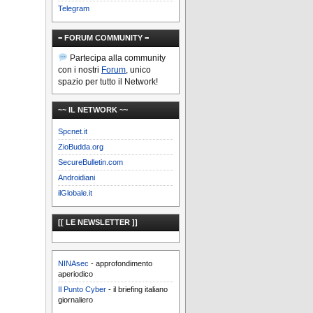
Telegram
= FORUM COMMUNITY =
Partecipa alla community
con i nostri
Forum
, unico
spazio per tutto il Network!
~~ IL NETWORK ~~
Spcnet.it
ZioBudda.org
SecureBulletin.com
Androidiani
ilGlobale.it
[[ LE NEWSLETTER ]]
NINAsec
- approfondimento
aperiodico
Il Punto Cyber
- il briefing italiano
giornaliero