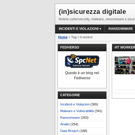
(in)sicurezza digitale
Notizie cybersecurity, malware, ransomware e sicur
INCIDENTI E VIOLAZIONI
RANSOMWARE
Home
> Tag > it worker
FEDIVERSO
#IT WORKE
Questo è un blog nel
Fediverso
CATEGORIE
Incidenti e Violazioni
(365)
Malware e Vulnerabilità
(341)
Ransomware
(263)
Analisi
(254)
Data Breach
(188)