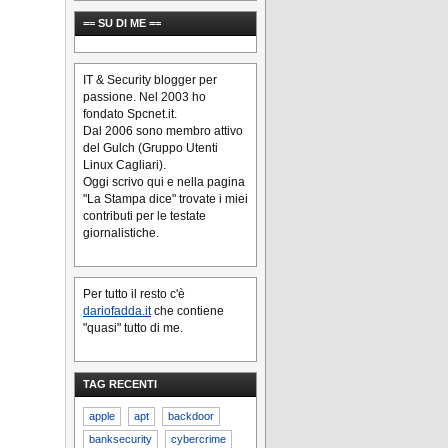
== SU DI ME ==
IT & Security blogger per
passione. Nel 2003 ho
fondato Spcnet.it.
Dal 2006 sono membro attivo
del Gulch (Gruppo Utenti
Linux Cagliari).
Oggi scrivo qui e nella pagina
"La Stampa dice" trovate i miei
contributi per le testate
giornalistiche.
Per tutto il resto c'è
dariofadda.it
che contiene
"quasi" tutto di me.
TAG RECENTI
apple
apt
backdoor
banksecurity
cybercrime