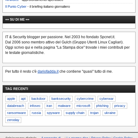
Il Punto Cyber
- il briefing italiano giornaliero
== SU DI ME ==
IT & Security blogger per passione. Nel 2003 ho fondato Spcnet.it.
Dal 2006 sono membro attivo del Gulch (Gruppo Utenti Linux Cagliari).
Oggi scrivo qui e nella pagina "La Stampa dice" trovate i miei contributi per
le testate giornalistiche.
Per tutto il resto c'è
dariofadda.it
che contiene "quasi" tutto di me.
TAG RECENTI
apple
apt
backdoor
banksecurity
cybercrime
cyberwar
databreach
infosec
iran
malware
microsoft
phishing
privacy
ransomware
russia
spyware
supply chain
trojan
ukraine
zeroday
(in)sicurezza digitale
—
A proposito di…
La stampa dice
Privacy Policy
Cookie Policy