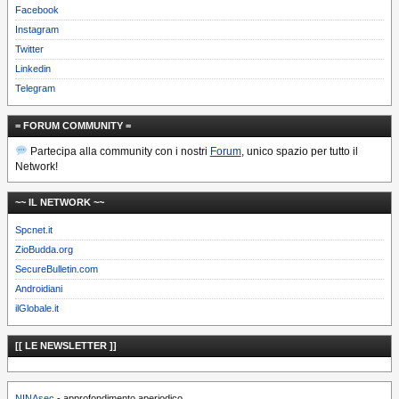
Facebook
Instagram
Twitter
Linkedin
Telegram
= FORUM COMMUNITY =
Partecipa alla community con i nostri
Forum
, unico spazio per tutto il
Network!
~~ IL NETWORK ~~
Spcnet.it
ZioBudda.org
SecureBulletin.com
Androidiani
ilGlobale.it
[[ LE NEWSLETTER ]]
NINAsec
- approfondimento aperiodico