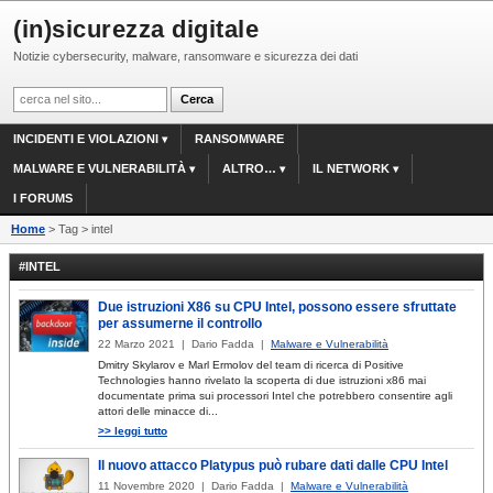
(in)sicurezza digitale
Notizie cybersecurity, malware, ransomware e sicurezza dei dati
INCIDENTI E VIOLAZIONI
RANSOMWARE
MALWARE E VULNERABILITÀ
ALTRO…
IL NETWORK
I FORUMS
Home
> Tag > intel
#INTEL
Due istruzioni X86 su CPU Intel, possono essere sfruttate
per assumerne il controllo
22 Marzo 2021 | Dario Fadda |
Malware e Vulnerabilità
Dmitry Skylarov e Marl Ermolov del team di ricerca di Positive
Technologies hanno rivelato la scoperta di due istruzioni x86 mai
documentate prima sui processori Intel che potrebbero consentire agli
attori delle minacce di...
>> leggi tutto
Il nuovo attacco Platypus può rubare dati dalle CPU Intel
11 Novembre 2020 | Dario Fadda |
Malware e Vulnerabilità