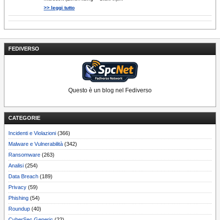
>> leggi tutto
FEDIVERSO
Questo è un blog nel Fediverso
CATEGORIE
Incidenti e Violazioni
(366)
Malware e Vulnerabilità
(342)
Ransomware
(263)
Analisi
(254)
Data Breach
(189)
Privacy
(59)
Phishing
(54)
Roundup
(40)
CyberSec Generic
(22)