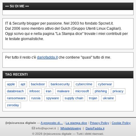
== SU DI ME ==
IT & Security blogger per passione. Nel 2003 ho fondato Spcnet.it.
Dal 2006 sono membro attivo del Gulch (Gruppo Utenti Linux Cagliari).
Oggi scrivo qui e nella pagina "La Stampa dice" trovate i miei contributi per
le testate giornalistiche.
Per tutto il resto c'è
dariofadda.it
che contiene "quasi" tutto di me.
TAG RECENTI
apple
apt
backdoor
banksecurity
cybercrime
cyberwar
databreach
infosec
iran
malware
microsoft
phishing
privacy
ransomware
russia
spyware
supply chain
trojan
ukraine
zeroday
(in)sicurezza digitale
—
A proposito di…
La stampa dice
Privacy Policy
Cookie Policy
info@spcnet.it |
Whistleblowing
|
DarioFadda.it
© 2026 (in)sicurezza digitale — Tutti i diritti riservati.