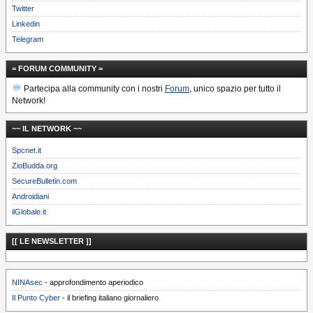
Twitter
Linkedin
Telegram
= FORUM COMMUNITY =
Partecipa alla community con i nostri
Forum
, unico spazio per tutto il
Network!
~~ IL NETWORK ~~
Spcnet.it
ZioBudda.org
SecureBulletin.com
Androidiani
ilGlobale.it
[[ LE NEWSLETTER ]]
NINAsec
- approfondimento aperiodico
Il Punto Cyber
- il briefing italiano giornaliero