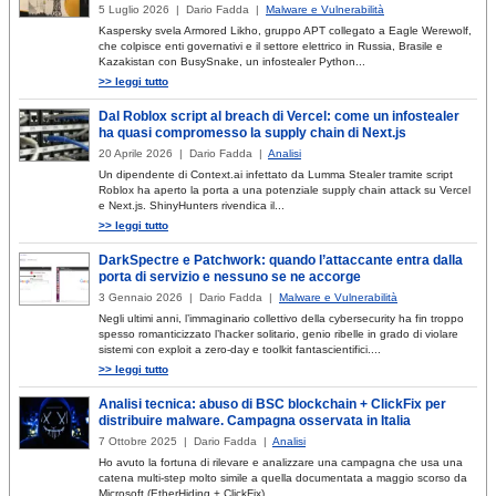
5 Luglio 2026 | Dario Fadda |
Malware e Vulnerabilità
Kaspersky svela Armored Likho, gruppo APT collegato a Eagle Werewolf,
che colpisce enti governativi e il settore elettrico in Russia, Brasile e
Kazakistan con BusySnake, un infostealer Python...
>> leggi tutto
Dal Roblox script al breach di Vercel: come un infostealer
ha quasi compromesso la supply chain di Next.js
20 Aprile 2026 | Dario Fadda |
Analisi
Un dipendente di Context.ai infettato da Lumma Stealer tramite script
Roblox ha aperto la porta a una potenziale supply chain attack su Vercel
e Next.js. ShinyHunters rivendica il...
>> leggi tutto
DarkSpectre e Patchwork: quando l’attaccante entra dalla
porta di servizio e nessuno se ne accorge
3 Gennaio 2026 | Dario Fadda |
Malware e Vulnerabilità
Negli ultimi anni, l’immaginario collettivo della cybersecurity ha fin troppo
spesso romanticizzato l’hacker solitario, genio ribelle in grado di violare
sistemi con exploit a zero-day e toolkit fantascientifici....
>> leggi tutto
Analisi tecnica: abuso di BSC blockchain + ClickFix per
distribuire malware. Campagna osservata in Italia
7 Ottobre 2025 | Dario Fadda |
Analisi
Ho avuto la fortuna di rilevare e analizzare una campagna che usa una
catena multi-step molto simile a quella documentata a maggio scorso da
Microsoft (EtherHiding + ClickFix),...