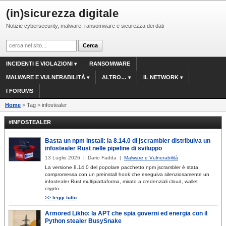
(in)sicurezza digitale
Notizie cybersecurity, malware, ransomware e sicurezza dei dati
INCIDENTI E VIOLAZIONI
RANSOMWARE
MALWARE E VULNERABILITÀ
ALTRO…
IL NETWORK
I FORUMS
Home
> Tag > infostealer
#INFOSTEALER
Basta un npm install: la 8.14.0 di jscrambler distribuiva un
infostealer Rust nelle pipeline di sviluppo
13 Luglio 2026 | Dario Fadda |
Malware e Vulnerabilità
La versione 8.14.0 del popolare pacchetto npm jscrambler è stata
compromessa con un preinstall hook che eseguiva silenziosamente un
infostealer Rust multipiattaforma, mirato a credenziali cloud, wallet
crypto...
>> leggi tutto
Armored Likho: la APT che spia governi ed energia con il
Python stealer BusySnake