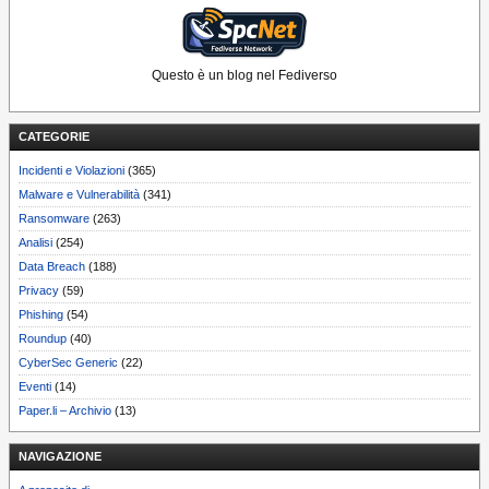
Questo è un blog nel Fediverso
CATEGORIE
Incidenti e Violazioni
(365)
Malware e Vulnerabilità
(341)
Ransomware
(263)
Analisi
(254)
Data Breach
(188)
Privacy
(59)
Phishing
(54)
Roundup
(40)
CyberSec Generic
(22)
Eventi
(14)
Paper.li – Archivio
(13)
NAVIGAZIONE