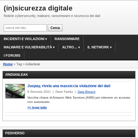
(in)sicurezza digitale
Notizie cybersecurity, malware, ransomware e sicurezza dei dati
INCIDENTI E VIOLAZIONI
RANSOMWARE
MALWARE E VULNERABILITÀ
ALTRO…
IL NETWORK
I FORUMS
Home
> Tag > indianleak
#INDIANLEAK
Juspay, rivela una massiccia violazione dei dati
6 Gennaio 2021 | Dario Fadda |
Data Breach
Vecchia chiave di Amazon Web Services (AWS) per ottenere un accesso
non autorizzato
>> leggi tutto
FEDIVERSO