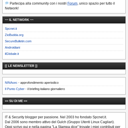
Partecipa alla community con i nostri
Forum
, unico spazio per tutto il
Network!
~~ IL NETWORK ~~
Spcnet.it
ZioBudda.org
SecureBulletin.com
Androidiani
ilGlobale.it
[[ LE NEWSLETTER ]]
NINAsec
- approfondimento aperiodico
Il Punto Cyber
- il briefing italiano giornaliero
== SU DI ME ==
IT & Security blogger per passione. Nel 2003 ho fondato Spcnet.it.
Dal 2006 sono membro attivo del Gulch (Gruppo Utenti Linux Cagliari).
Oggi scrivo qui e nella pagina "La Stampa dice" trovate i miei contributi per