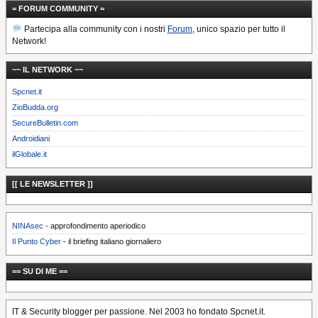
= FORUM COMMUNITY =
Partecipa alla community con i nostri
Forum
, unico spazio per tutto il
Network!
~~ IL NETWORK ~~
Spcnet.it
ZioBudda.org
SecureBulletin.com
Androidiani
ilGlobale.it
[[ LE NEWSLETTER ]]
NINAsec
- approfondimento aperiodico
Il Punto Cyber
- il briefing italiano giornaliero
== SU DI ME ==
IT & Security blogger per passione. Nel 2003 ho fondato Spcnet.it.