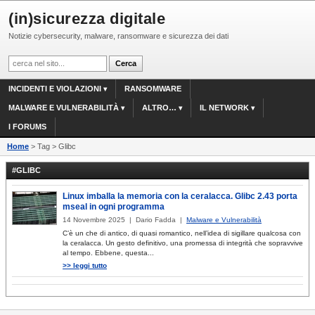
(in)sicurezza digitale
Notizie cybersecurity, malware, ransomware e sicurezza dei dati
INCIDENTI E VIOLAZIONI
RANSOMWARE
MALWARE E VULNERABILITÀ
ALTRO…
IL NETWORK
I FORUMS
Home
> Tag > Glibc
#GLIBC
Linux imballa la memoria con la ceralacca. Glibc 2.43 porta
mseal in ogni programma
14 Novembre 2025 | Dario Fadda |
Malware e Vulnerabilità
C’è un che di antico, di quasi romantico, nell’idea di sigillare qualcosa con
la ceralacca. Un gesto definitivo, una promessa di integrità che sopravvive
al tempo. Ebbene, questa...
>> leggi tutto