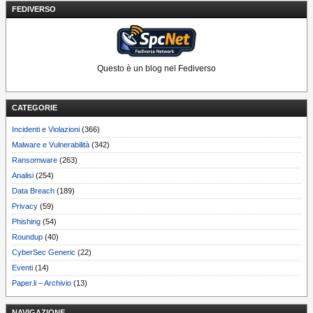
FEDIVERSO
Questo è un blog nel Fediverso
CATEGORIE
Incidenti e Violazioni
(366)
Malware e Vulnerabilità
(342)
Ransomware
(263)
Analisi
(254)
Data Breach
(189)
Privacy
(59)
Phishing
(54)
Roundup
(40)
CyberSec Generic
(22)
Eventi
(14)
Paper.li – Archivio
(13)
NAVIGAZIONE