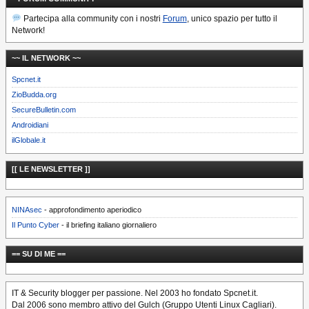
Partecipa alla community con i nostri
Forum
, unico spazio per tutto il
Network!
~~ IL NETWORK ~~
Spcnet.it
ZioBudda.org
SecureBulletin.com
Androidiani
ilGlobale.it
[[ LE NEWSLETTER ]]
NINAsec
- approfondimento aperiodico
Il Punto Cyber
- il briefing italiano giornaliero
== SU DI ME ==
IT & Security blogger per passione. Nel 2003 ho fondato Spcnet.it.
Dal 2006 sono membro attivo del Gulch (Gruppo Utenti Linux Cagliari).