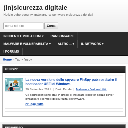
(in)sicurezza digitale
Notizie cybersecurity, malware, ransomware e sicurezza dei dati
INCIDENTI E VIOLAZIONI
RANSOMWARE
MALWARE E VULNERABILITÀ
ALTRO…
IL NETWORK
I FORUMS
Home
> Tag > finspy
#FINSPY
La nuova versione dello spyware FinSpy può sostituire il
bootloader UEFI di Windows
30 Settembre 2021 | Dario Fadda |
Malware e Vulnerabilità
Gli aggressori sono stati in grado di installare il bootkit senza dover
bypassare i controlli di sicurezza del firmware.
>> leggi tutto
FEDIVERSO