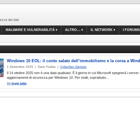
ezza dei dati
MALWARE E VULNERABILITÀ
ALTRO…
IL NETWORK
I FORUMS
Windows 10 EOL: il conto salato dell’immobilismo e la corsa a Win
1 Settembre 2025 | Dario Fadda |
CyberSec Generic
Il 14 ottobre 2025 non è una data qualsiasi. È il giorno in cui Microsoft spegnerà i server 
aggiornamenti di sicurezza per Windows 10. Per molti, soprattutto...
>> leggi tutto