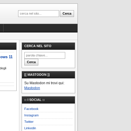
CERCA NEL SITO
dows 11
degli
[[ MASTODON ]]
Su Mastodon mi trovi qui:
Mastodon
:: I SOCIAL ::
Facebook
Instagram
Twitter
Linkedin