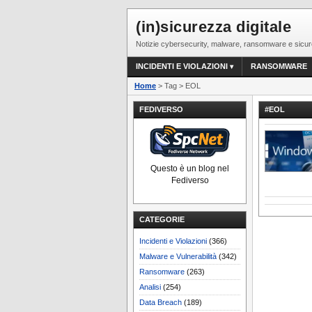
(in)sicurezza digitale
Notizie cybersecurity, malware, ransomware e sicur
INCIDENTI E VIOLAZIONI
RANSOMWARE
Home
> Tag > EOL
FEDIVERSO
#EOL
Questo è un blog nel
Fediverso
CATEGORIE
Incidenti e Violazioni
(366)
Malware e Vulnerabilità
(342)
Ransomware
(263)
Analisi
(254)
Data Breach
(189)