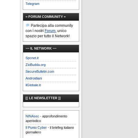
Telegram
= FORUM COMMUNITY =
Partecipa alla community
con i nostri
Forum
, unico
spazio per tutto il Network!
~~ IL NETWORK ~~
Spcnet.it
ZioBudda.org
SecureBulletin.com
Androidiani
ilGlobale.it
[[ LE NEWSLETTER ]]
NINAsec
- approfondimento
aperiodico
Il Punto Cyber
- il briefing italiano
giornaliero