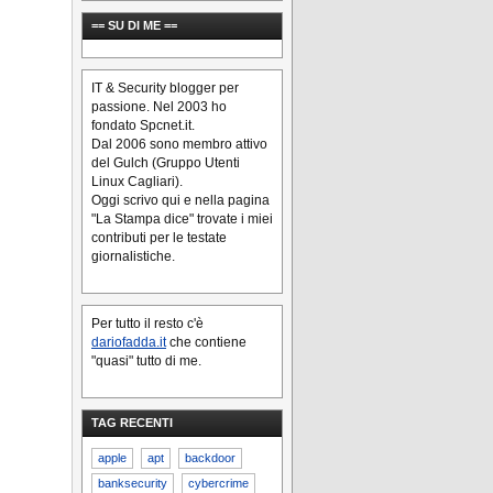
== SU DI ME ==
IT & Security blogger per
passione. Nel 2003 ho
fondato Spcnet.it.
Dal 2006 sono membro attivo
del Gulch (Gruppo Utenti
Linux Cagliari).
Oggi scrivo qui e nella pagina
"La Stampa dice" trovate i miei
contributi per le testate
giornalistiche.
Per tutto il resto c'è
dariofadda.it
che contiene
"quasi" tutto di me.
TAG RECENTI
apple
apt
backdoor
banksecurity
cybercrime