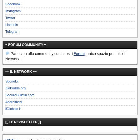
Facebook
Instagram
Twitter
Linkedin
Telegram
= FORUM COMMUNITY =
Partecipa alla community con i nostri
Forum
, unico spazio per tutto il
Network!
~~ IL NETWORK ~~
Spcnet.it
ZioBudda.org
SecureBulletin.com
Androidiani
ilGlobale.it
[[ LE NEWSLETTER ]]