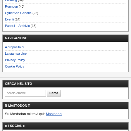
Phishing
(54)
Roundup
(40)
CyberSec Generic
(22)
Eventi
(14)
Paper.li – Archivio
(13)
NAVIGAZIONE
A proposito di…
La stampa dice
Privacy Policy
Cookie Policy
CERCA NEL SITO
[[ MASTODON ]]
Su Mastodon mi trovi qui:
Mastodon
:: I SOCIAL ::