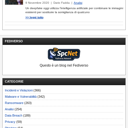
9 Novembre 2020 | Dario Fadda |
Analisi
Un deepfake oggi utilizza l'intelligenza artificiale per combinare le immagini
esistenti per sostituire la somiglianza di qualcuno
>> leggi tutto
FEDIVERSO
Questo è un blog nel Fediverso
CATEGORIE
Incidenti e Violazioni
(366)
Malware e Vulnerabilità
(342)
Ransomware
(263)
Analisi
(254)
Data Breach
(189)
Privacy
(59)