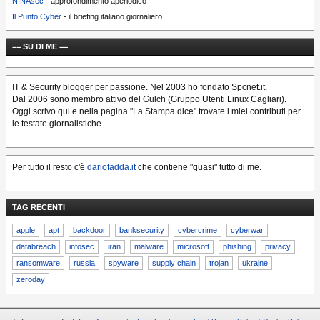
NINAsec
- approfondimento aperiodico
Il Punto Cyber
- il briefing italiano giornaliero
== SU DI ME ==
IT & Security blogger per passione. Nel 2003 ho fondato Spcnet.it.
Dal 2006 sono membro attivo del Gulch (Gruppo Utenti Linux Cagliari).
Oggi scrivo qui e nella pagina "La Stampa dice" trovate i miei contributi per
le testate giornalistiche.
Per tutto il resto c'è
dariofadda.it
che contiene "quasi" tutto di me.
TAG RECENTI
apple
apt
backdoor
banksecurity
cybercrime
cyberwar
databreach
infosec
iran
malware
microsoft
phishing
privacy
ransomware
russia
spyware
supply chain
trojan
ukraine
zeroday