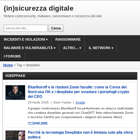
(in)sicurezza digitale
Notizie cybersecurity, malware, ransomware e sicurezza dei dati
INCIDENTI E VIOLAZIONI
RANSOMWARE
MALWARE E VULNERABILITÀ
ALTRO…
IL NETWORK
I FORUMS
Home
> Tag > deepfake
#DEEPFAKE
BlueNoroff e le riunioni Zoom fasulle: come la Corea del
Nord usa l’IA e i deepfake per svuotare i portafogli crypto
dei CEO
29 Aprile 2026 | Dario Fadda |
Analisi
Il gruppo nordcoreano BlueNoroff ha perfezionato un attacco multi-stadio
che combina deepfake generati con ChatGPT, finte videochiamate Zoom
e tecniche ClickFix per compromettere i dirigenti del settore Web3...
>> leggi tutto
Perché la tecnologia Deepfake non è limitata solo alla sfera
politica