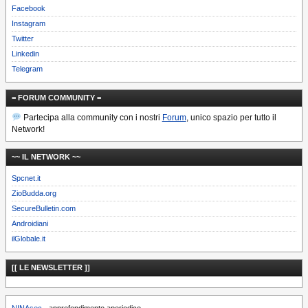
Facebook
Instagram
Twitter
Linkedin
Telegram
= FORUM COMMUNITY =
Partecipa alla community con i nostri
Forum
, unico spazio per tutto il
Network!
~~ IL NETWORK ~~
Spcnet.it
ZioBudda.org
SecureBulletin.com
Androidiani
ilGlobale.it
[[ LE NEWSLETTER ]]