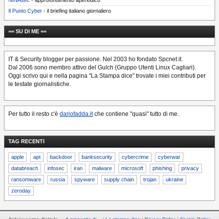
NINAsec
- approfondimento aperiodico
Il Punto Cyber
- il briefing italiano giornaliero
== SU DI ME ==
IT & Security blogger per passione. Nel 2003 ho fondato Spcnet.it.
Dal 2006 sono membro attivo del Gulch (Gruppo Utenti Linux Cagliari).
Oggi scrivo qui e nella pagina "La Stampa dice" trovate i miei contributi per
le testate giornalistiche.
Per tutto il resto c'è
dariofadda.it
che contiene "quasi" tutto di me.
TAG RECENTI
apple
apt
backdoor
banksecurity
cybercrime
cyberwar
databreach
infosec
iran
malware
microsoft
phishing
privacy
ransomware
russia
spyware
supply chain
trojan
ukraine
zeroday