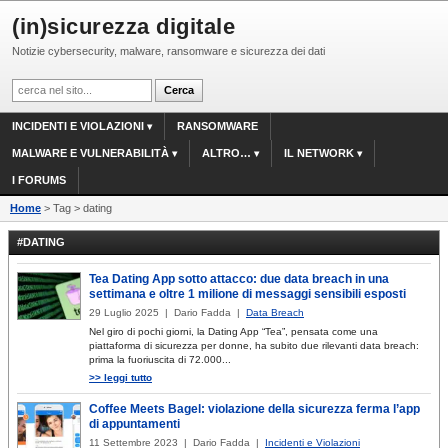
(in)sicurezza digitale
Notizie cybersecurity, malware, ransomware e sicurezza dei dati
INCIDENTI E VIOLAZIONI
RANSOMWARE
MALWARE E VULNERABILITÀ
ALTRO…
IL NETWORK
I FORUMS
Home
> Tag > dating
#DATING
Tea Dating App sotto attacco: due data breach in una
settimana e oltre 1 milione di messaggi sensibili esposti
29 Luglio 2025 | Dario Fadda |
Data Breach
Nel giro di pochi giorni, la Dating App “Tea”, pensata come una
piattaforma di sicurezza per donne, ha subito due rilevanti data breach:
prima la fuoriuscita di 72.000...
>> leggi tutto
Coffee Meets Bagel: violazione della sicurezza ferma l’app
di appuntamenti
11 Settembre 2023 | Dario Fadda |
Incidenti e Violazioni