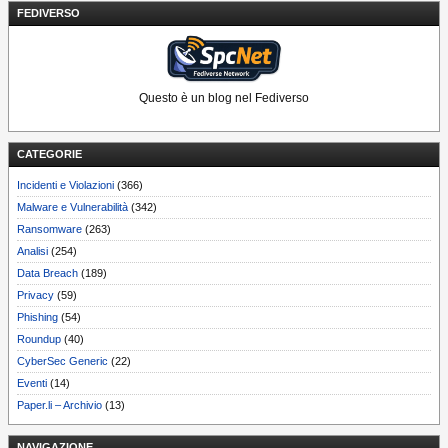
FEDIVERSO
Questo è un blog nel Fediverso
CATEGORIE
Incidenti e Violazioni
(366)
Malware e Vulnerabilità
(342)
Ransomware
(263)
Analisi
(254)
Data Breach
(189)
Privacy
(59)
Phishing
(54)
Roundup
(40)
CyberSec Generic
(22)
Eventi
(14)
Paper.li – Archivio
(13)
NAVIGAZIONE