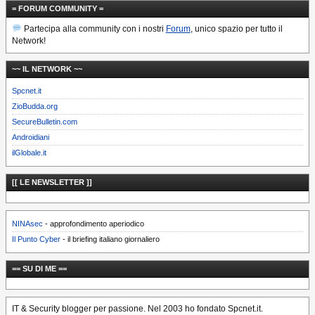
= FORUM COMMUNITY =
Partecipa alla community con i nostri
Forum
, unico spazio per tutto il
Network!
~~ IL NETWORK ~~
Spcnet.it
ZioBudda.org
SecureBulletin.com
Androidiani
ilGlobale.it
[[ LE NEWSLETTER ]]
NINAsec
- approfondimento aperiodico
Il Punto Cyber
- il briefing italiano giornaliero
== SU DI ME ==
IT & Security blogger per passione. Nel 2003 ho fondato Spcnet.it.