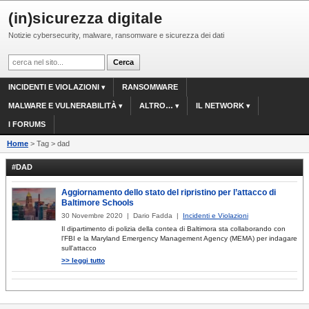
(in)sicurezza digitale
Notizie cybersecurity, malware, ransomware e sicurezza dei dati
INCIDENTI E VIOLAZIONI
RANSOMWARE
MALWARE E VULNERABILITÀ
ALTRO…
IL NETWORK
I FORUMS
Home
> Tag > dad
#DAD
Aggiornamento dello stato del ripristino per l’attacco di
Baltimore Schools
30 Novembre 2020 | Dario Fadda |
Incidenti e Violazioni
Il dipartimento di polizia della contea di Baltimora sta collaborando con
l'FBI e la Maryland Emergency Management Agency (MEMA) per indagare
sull'attacco
>> leggi tutto