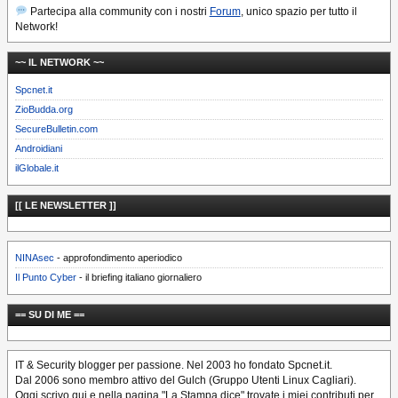
Partecipa alla community con i nostri
Forum
, unico spazio per tutto il
Network!
~~ IL NETWORK ~~
Spcnet.it
ZioBudda.org
SecureBulletin.com
Androidiani
ilGlobale.it
[[ LE NEWSLETTER ]]
NINAsec
- approfondimento aperiodico
Il Punto Cyber
- il briefing italiano giornaliero
== SU DI ME ==
IT & Security blogger per passione. Nel 2003 ho fondato Spcnet.it.
Dal 2006 sono membro attivo del Gulch (Gruppo Utenti Linux Cagliari).
Oggi scrivo qui e nella pagina "La Stampa dice" trovate i miei contributi per