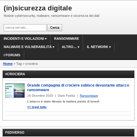
(in)sicurezza digitale
Notizie cybersecurity, malware, ransomware e sicurezza dei dati
INCIDENTI E VIOLAZIONI
RANSOMWARE
MALWARE E VULNERABILITÀ
ALTRO…
IL NETWORK
I FORUMS
Home
> Tag > crociera
#CROCIERA
Grande compagnia di crociere subisce devastante attacco
ransomware
16 Dicembre 2020 | Dario Fadda |
Ransomware
L'attacco è stato rilevato la mattina presto di lunedì
>> leggi tutto
FEDIVERSO