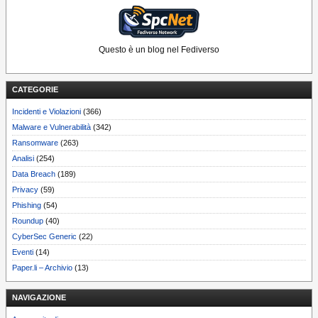
Questo è un blog nel Fediverso
CATEGORIE
Incidenti e Violazioni
(366)
Malware e Vulnerabilità
(342)
Ransomware
(263)
Analisi
(254)
Data Breach
(189)
Privacy
(59)
Phishing
(54)
Roundup
(40)
CyberSec Generic
(22)
Eventi
(14)
Paper.li – Archivio
(13)
NAVIGAZIONE