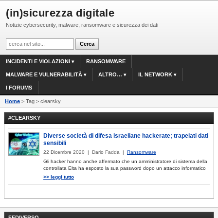
(in)sicurezza digitale
Notizie cybersecurity, malware, ransomware e sicurezza dei dati
INCIDENTI E VIOLAZIONI
RANSOMWARE
MALWARE E VULNERABILITÀ
ALTRO…
IL NETWORK
I FORUMS
Home
> Tag > clearsky
#CLEARSKY
Diverse società di difesa israeliane hackerate; trapelati dati
sensibili
22 Dicembre 2020 | Dario Fadda |
Ransomware
Gli hacker hanno anche affermato che un amministratore di sistema della
controllata Elta ha esposto la sua password dopo un attacco informatico
>> leggi tutto
FEDIVERSO