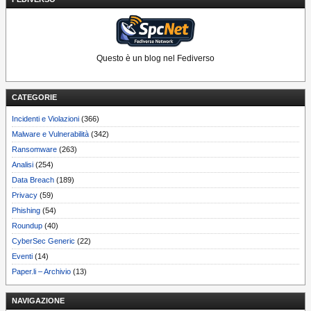
Questo è un blog nel Fediverso
CATEGORIE
Incidenti e Violazioni
(366)
Malware e Vulnerabilità
(342)
Ransomware
(263)
Analisi
(254)
Data Breach
(189)
Privacy
(59)
Phishing
(54)
Roundup
(40)
CyberSec Generic
(22)
Eventi
(14)
Paper.li – Archivio
(13)
NAVIGAZIONE