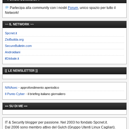
Partecipa alla community con i nostri
Forum
, unico spazio per tutto il
Network!
~~ IL NETWORK ~~
Spcnet.it
ZioBudda.org
SecureBulletin.com
Androidiani
ilGlobale.it
[[ LE NEWSLETTER ]]
NINAsec
- approfondimento aperiodico
Il Punto Cyber
- il briefing italiano giornaliero
== SU DI ME ==
IT & Security blogger per passione. Nel 2003 ho fondato Spcnet.it.
Dal 2006 sono membro attivo del Gulch (Gruppo Utenti Linux Cagliari).