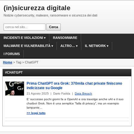
(in)sicurezza digitale
Notizie cybersecurity, malware, ransomware e sicurezza dei dati
INCIDENTI E VIOLAZIONI
RANSOMWARE
MALWARE E VULNERABILITÀ
ALTRO…
IL NETWORK
I FORUMS
Home
> Tag > ChatGPT
#CHATGPT
Prima ChatGPT ora Grok: 370mila chat private finiscono
indicizzate su Google
21 Agosto 2025 | Dario Fadda |
Data Breach
E’ successo pochi giorni fa a OpenAI e ora travolge anche xAI e il suo
chatbot Grok. Non è una semplice “falla di privacy”, ma un esempio
lampante...
>> leggi tutto