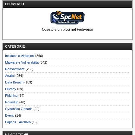
FEDIVERSO
Questo è un blog nel Fediverso
CATEGORIE
Incidenti e Violazioni
(366)
Malware e Vulnerabilità
(342)
Ransomware
(263)
Analisi
(254)
Data Breach
(189)
Privacy
(59)
Phishing
(54)
Roundup
(40)
CyberSec Generic
(22)
Eventi
(14)
Paper.li – Archivio
(13)
NAVIGAZIONE