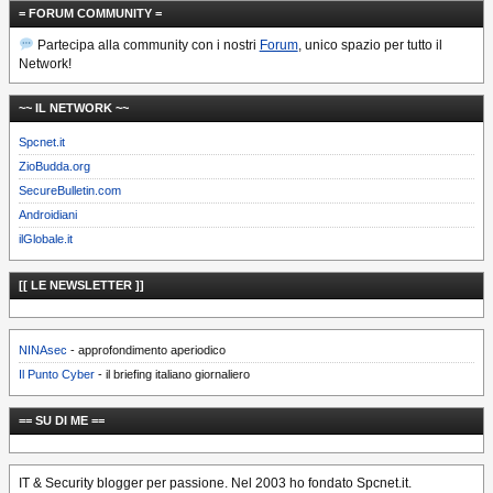
= FORUM COMMUNITY =
Partecipa alla community con i nostri
Forum
, unico spazio per tutto il
Network!
~~ IL NETWORK ~~
Spcnet.it
ZioBudda.org
SecureBulletin.com
Androidiani
ilGlobale.it
[[ LE NEWSLETTER ]]
NINAsec
- approfondimento aperiodico
Il Punto Cyber
- il briefing italiano giornaliero
== SU DI ME ==
IT & Security blogger per passione. Nel 2003 ho fondato Spcnet.it.