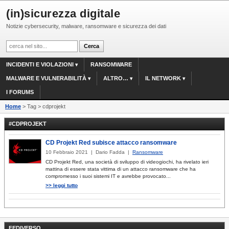
(in)sicurezza digitale
Notizie cybersecurity, malware, ransomware e sicurezza dei dati
INCIDENTI E VIOLAZIONI
RANSOMWARE
MALWARE E VULNERABILITÀ
ALTRO…
IL NETWORK
I FORUMS
Home
> Tag > cdprojekt
#CDPROJEKT
CD Projekt Red subisce attacco ransomware
10 Febbraio 2021 | Dario Fadda |
Ransomware
CD Projekt Red, una società di sviluppo di videogiochi, ha rivelato ieri
mattina di essere stata vittima di un attacco ransomware che ha
compromesso i suoi sistemi IT e avrebbe provocato...
>> leggi tutto
FEDIVERSO