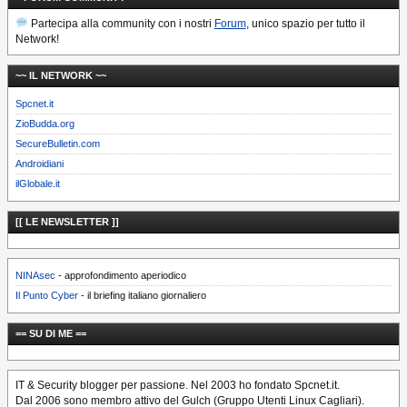
Partecipa alla community con i nostri
Forum
, unico spazio per tutto il
Network!
~~ IL NETWORK ~~
Spcnet.it
ZioBudda.org
SecureBulletin.com
Androidiani
ilGlobale.it
[[ LE NEWSLETTER ]]
NINAsec
- approfondimento aperiodico
Il Punto Cyber
- il briefing italiano giornaliero
== SU DI ME ==
IT & Security blogger per passione. Nel 2003 ho fondato Spcnet.it.
Dal 2006 sono membro attivo del Gulch (Gruppo Utenti Linux Cagliari).