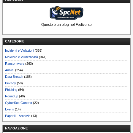
Questo è un blog nel Fediverso
CATEGORIE
Incidenti e Violazioni
(365)
Malware e Vulnerabilità
(341)
Ransomware
(263)
Analisi
(254)
Data Breach
(188)
Privacy
(59)
Phishing
(54)
Roundup
(40)
CyberSec Generic
(22)
Eventi
(14)
Paper.li – Archivio
(13)
NAVIGAZIONE