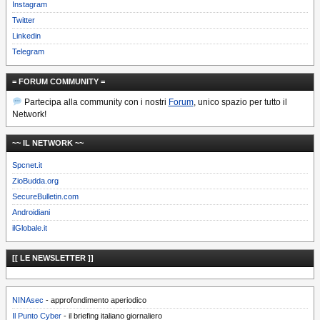
Instagram
Twitter
Linkedin
Telegram
= FORUM COMMUNITY =
Partecipa alla community con i nostri
Forum
, unico spazio per tutto il
Network!
~~ IL NETWORK ~~
Spcnet.it
ZioBudda.org
SecureBulletin.com
Androidiani
ilGlobale.it
[[ LE NEWSLETTER ]]
NINAsec
- approfondimento aperiodico
Il Punto Cyber
- il briefing italiano giornaliero