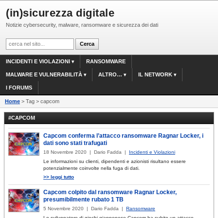
(in)sicurezza digitale
Notizie cybersecurity, malware, ransomware e sicurezza dei dati
INCIDENTI E VIOLAZIONI
RANSOMWARE
MALWARE E VULNERABILITÀ
ALTRO…
IL NETWORK
I FORUMS
Home
> Tag > capcom
#CAPCOM
Capcom conferma l’attacco ransomware Ragnar Locker, i
dati sono stati trafugati
18 Novembre 2020 | Dario Fadda |
Incidenti e Violazioni
Le informazioni su clienti, dipendenti e azionisti risultano essere
potenzialmente coinvolte nella fuga di dati.
>> leggi tutto
Capcom colpito dal ransomware Ragnar Locker,
presumibilmente rubato 1 TB
5 Novembre 2020 | Dario Fadda |
Ransomware
Lo sviluppatore di giochi giapponese Capcom ha subito un attacco