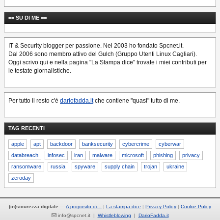
== SU DI ME ==
IT & Security blogger per passione. Nel 2003 ho fondato Spcnet.it.
Dal 2006 sono membro attivo del Gulch (Gruppo Utenti Linux Cagliari).
Oggi scrivo qui e nella pagina "La Stampa dice" trovate i miei contributi per
le testate giornalistiche.
Per tutto il resto c'è
dariofadda.it
che contiene "quasi" tutto di me.
TAG RECENTI
apple
apt
backdoor
banksecurity
cybercrime
cyberwar
databreach
infosec
iran
malware
microsoft
phishing
privacy
ransomware
russia
spyware
supply chain
trojan
ukraine
zeroday
(in)sicurezza digitale
—
A proposito di…
La stampa dice
Privacy Policy
Cookie Policy
info@spcnet.it |
Whistleblowing
|
DarioFadda.it