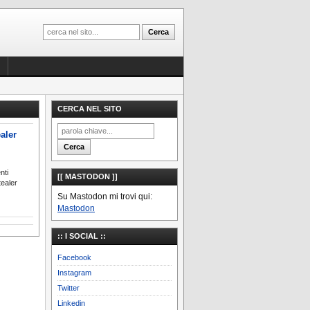
CERCA NEL SITO
aler
nti
[[ MASTODON ]]
tealer
Su Mastodon mi trovi qui:
Mastodon
:: I SOCIAL ::
Facebook
Instagram
Twitter
Linkedin