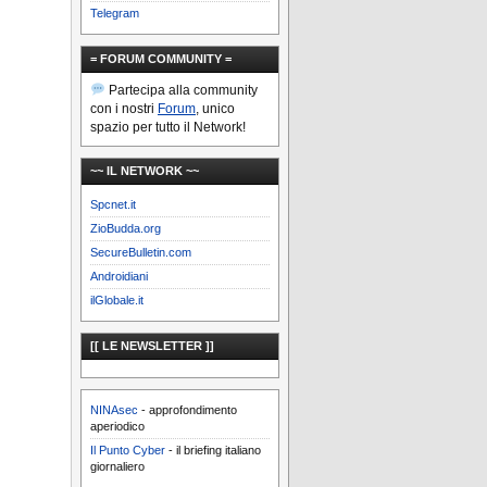
Telegram
= FORUM COMMUNITY =
Partecipa alla community
con i nostri
Forum
, unico
spazio per tutto il Network!
~~ IL NETWORK ~~
Spcnet.it
ZioBudda.org
SecureBulletin.com
Androidiani
ilGlobale.it
[[ LE NEWSLETTER ]]
NINAsec
- approfondimento
aperiodico
Il Punto Cyber
- il briefing italiano
giornaliero