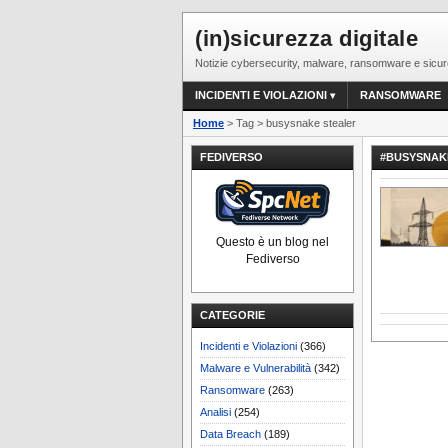
(in)sicurezza digitale
Notizie cybersecurity, malware, ransomware e sicur
INCIDENTI E VIOLAZIONI
RANSOMWARE
Home
> Tag > busysnake stealer
FEDIVERSO
#BUSYSNAK
Questo è un blog nel
Fediverso
CATEGORIE
Incidenti e Violazioni
(366)
Malware e Vulnerabilità
(342)
Ransomware
(263)
Analisi
(254)
Data Breach
(189)