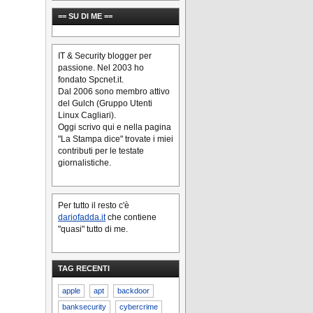
== SU DI ME ==
IT & Security blogger per
passione. Nel 2003 ho
fondato Spcnet.it.
Dal 2006 sono membro attivo
del Gulch (Gruppo Utenti
Linux Cagliari).
Oggi scrivo qui e nella pagina
"La Stampa dice" trovate i miei
contributi per le testate
giornalistiche.
Per tutto il resto c'è
dariofadda.it
che contiene
"quasi" tutto di me.
TAG RECENTI
apple
apt
backdoor
banksecurity
cybercrime