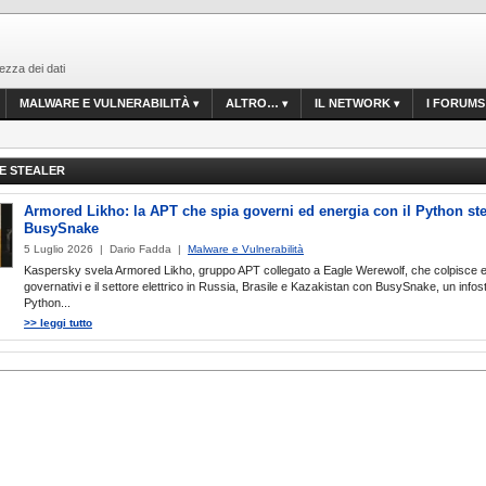
ezza dei dati
MALWARE E VULNERABILITÀ
ALTRO…
IL NETWORK
I FORUMS
E STEALER
Armored Likho: la APT che spia governi ed energia con il Python ste
BusySnake
5 Luglio 2026 | Dario Fadda |
Malware e Vulnerabilità
Kaspersky svela Armored Likho, gruppo APT collegato a Eagle Werewolf, che colpisce e
governativi e il settore elettrico in Russia, Brasile e Kazakistan con BusySnake, un infos
Python...
>> leggi tutto