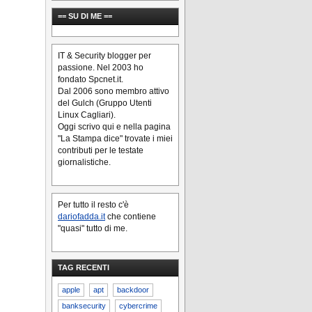
== SU DI ME ==
IT & Security blogger per
passione. Nel 2003 ho
fondato Spcnet.it.
Dal 2006 sono membro attivo
del Gulch (Gruppo Utenti
Linux Cagliari).
Oggi scrivo qui e nella pagina
"La Stampa dice" trovate i miei
contributi per le testate
giornalistiche.
Per tutto il resto c'è
dariofadda.it
che contiene
"quasi" tutto di me.
TAG RECENTI
apple
apt
backdoor
banksecurity
cybercrime