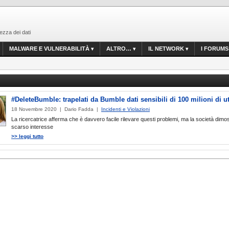
ezza dei dati
MALWARE E VULNERABILITÀ
ALTRO…
IL NETWORK
I FORUMS
#DeleteBumble: trapelati da Bumble dati sensibili di 100 milioni di ut
18 Novembre 2020 | Dario Fadda |
Incidenti e Violazioni
La ricercatrice afferma che è davvero facile rilevare questi problemi, ma la società dimo
scarso interesse
>> leggi tutto