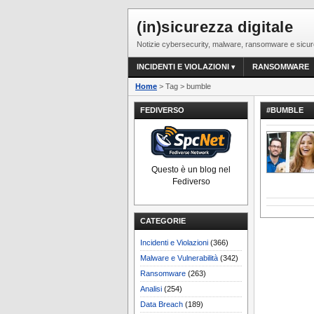
(in)sicurezza digitale
Notizie cybersecurity, malware, ransomware e sicur
INCIDENTI E VIOLAZIONI
RANSOMWARE
Home
> Tag > bumble
FEDIVERSO
#BUMBLE
Questo è un blog nel
Fediverso
CATEGORIE
Incidenti e Violazioni
(366)
Malware e Vulnerabilità
(342)
Ransomware
(263)
Analisi
(254)
Data Breach
(189)