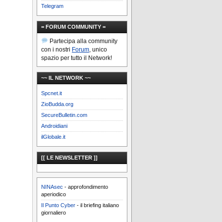
Telegram
= FORUM COMMUNITY =
Partecipa alla community
con i nostri
Forum
, unico
spazio per tutto il Network!
~~ IL NETWORK ~~
Spcnet.it
ZioBudda.org
SecureBulletin.com
Androidiani
ilGlobale.it
[[ LE NEWSLETTER ]]
NINAsec
- approfondimento
aperiodico
Il Punto Cyber
- il briefing italiano
giornaliero