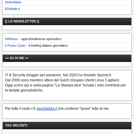
Androidiani
ilGlobale.it
[[ LE NEWSLETTER ]]
NINAsec
- approfondimento aperiodico
Il Punto Cyber
- il briefing italiano giornaliero
== SU DI ME ==
IT & Security blogger per passione. Nel 2003 ho fondato Spcnet.it.
Dal 2006 sono membro attivo del Gulch (Gruppo Utenti Linux Cagliari).
Oggi scrivo qui e nella pagina "La Stampa dice" trovate i miei contributi per
le testate giornalistiche.
Per tutto il resto c'è
dariofadda.it
che contiene "quasi" tutto di me.
TAG RECENTI