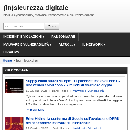
(in)sicurezza digitale
Notizie cybersecurity, malware, ransomware e sicurezza dei dati
INCIDENTI E VIOLAZIONI
RANSOMWARE
MALWARE E VULNERABILITÀ
ALTRO…
IL NETWORK
I FORUMS
Home
> Tag > blockchain
#BLOCKCHAIN
Supply chain attack su npm: 11 pacchetti malevoli con C2
blockchain colpiscono 2,7 milioni di download crypto
11 Giugno 2026 | Dario Fadda |
Malware e Vulnerabilità
Cyfirma ha scoperto undici pacchetti npm malevoli che prendono di mira
sviluppatori blockchain e Web3: il solo pacchetto moralis-sdk ha raggiunto
2,7 milioni di download. La campagna usa...
>> leggi tutto
EtherHiding: la conferma di Google sull’evoluzione DPRK
nel nascondere malware su blockchain
17 Ottobre 2025 | Dario Fadda |
Incidenti e Violazioni