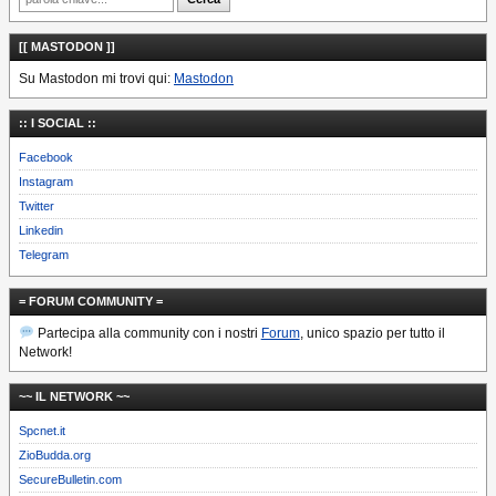
[[ MASTODON ]]
Su Mastodon mi trovi qui:
Mastodon
:: I SOCIAL ::
Facebook
Instagram
Twitter
Linkedin
Telegram
= FORUM COMMUNITY =
Partecipa alla community con i nostri
Forum
, unico spazio per tutto il
Network!
~~ IL NETWORK ~~
Spcnet.it
ZioBudda.org
SecureBulletin.com