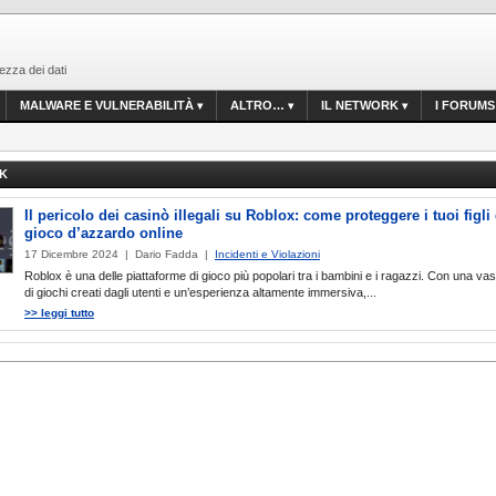
ezza dei dati
MALWARE E VULNERABILITÀ
ALTRO…
IL NETWORK
I FORUMS
K
Il pericolo dei casinò illegali su Roblox: come proteggere i tuoi figli
gioco d’azzardo online
17 Dicembre 2024 | Dario Fadda |
Incidenti e Violazioni
Roblox è una delle piattaforme di gioco più popolari tra i bambini e i ragazzi. Con una 
di giochi creati dagli utenti e un’esperienza altamente immersiva,...
>> leggi tutto