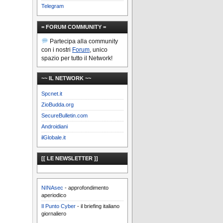
Telegram
= FORUM COMMUNITY =
Partecipa alla community
con i nostri
Forum
, unico
spazio per tutto il Network!
~~ IL NETWORK ~~
Spcnet.it
ZioBudda.org
SecureBulletin.com
Androidiani
ilGlobale.it
[[ LE NEWSLETTER ]]
NINAsec
- approfondimento
aperiodico
Il Punto Cyber
- il briefing italiano
giornaliero