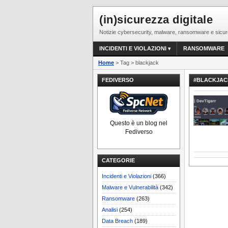
(in)sicurezza digitale
Notizie cybersecurity, malware, ransomware e sicur
INCIDENTI E VIOLAZIONI
RANSOMWARE
Home
> Tag > blackjack
FEDIVERSO
#BLACKJAC
Questo è un blog nel
Fediverso
CATEGORIE
Incidenti e Violazioni
(366)
Malware e Vulnerabilità
(342)
Ransomware
(263)
Analisi
(254)
Data Breach
(189)