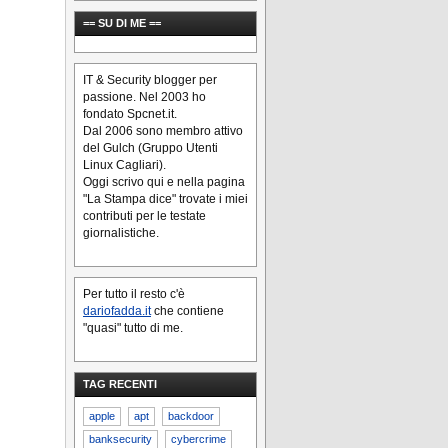
== SU DI ME ==
IT & Security blogger per
passione. Nel 2003 ho
fondato Spcnet.it.
Dal 2006 sono membro attivo
del Gulch (Gruppo Utenti
Linux Cagliari).
Oggi scrivo qui e nella pagina
"La Stampa dice" trovate i miei
contributi per le testate
giornalistiche.
Per tutto il resto c'è
dariofadda.it
che contiene
"quasi" tutto di me.
TAG RECENTI
apple
apt
backdoor
banksecurity
cybercrime