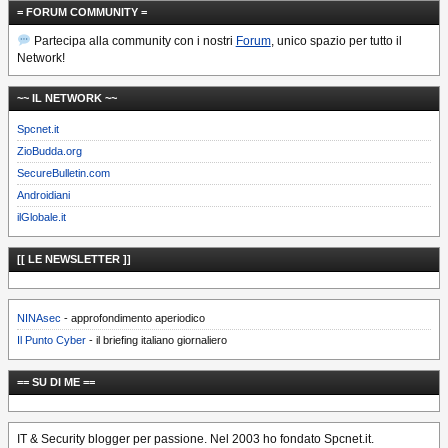
= FORUM COMMUNITY =
Partecipa alla community con i nostri
Forum
, unico spazio per tutto il
Network!
~~ IL NETWORK ~~
Spcnet.it
ZioBudda.org
SecureBulletin.com
Androidiani
ilGlobale.it
[[ LE NEWSLETTER ]]
NINAsec
- approfondimento aperiodico
Il Punto Cyber
- il briefing italiano giornaliero
== SU DI ME ==
IT & Security blogger per passione. Nel 2003 ho fondato Spcnet.it.