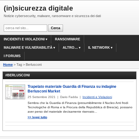
(in)sicurezza digitale
Notizie cybersecurity, malware, ransomware e sicurezza dei dati
INCIDENTI E VIOLAZIONI
RANSOMWARE
MALWARE E VULNERABILITÀ
ALTRO…
IL NETWORK
I FORUMS
Home
> Tag > Berlusconi
#BERLUSCONI
Trapelato materiale Guardia di Finanza su indagine
Berlusconi Market
25 Settembre 2021 | Dario Fadda |
Incidenti e Violazioni
Sembra che la Guardia di Finanza (presumibilmente il Nucleo Anti frodi
Tecnologiche di Roma e la Procura della Repubblica di Brescia), possano
aver perso del materiale decisamente riservato...
>> leggi tutto