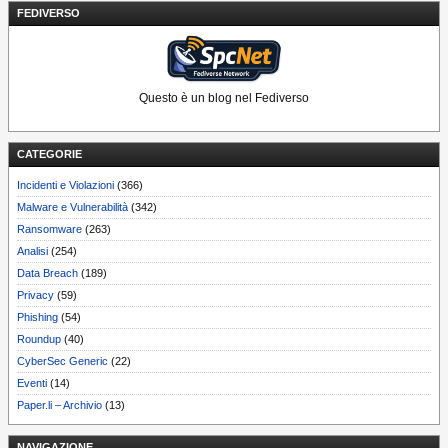
FEDIVERSO
Questo è un blog nel Fediverso
CATEGORIE
Incidenti e Violazioni
(366)
Malware e Vulnerabilità
(342)
Ransomware
(263)
Analisi
(254)
Data Breach
(189)
Privacy
(59)
Phishing
(54)
Roundup
(40)
CyberSec Generic
(22)
Eventi
(14)
Paper.li – Archivio
(13)
NAVIGAZIONE