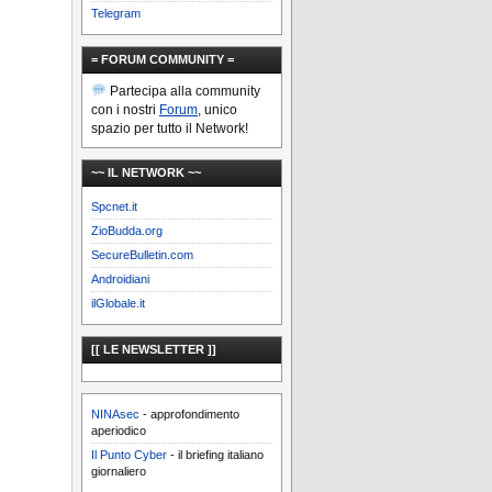
Telegram
= FORUM COMMUNITY =
Partecipa alla community
con i nostri
Forum
, unico
spazio per tutto il Network!
~~ IL NETWORK ~~
Spcnet.it
ZioBudda.org
SecureBulletin.com
Androidiani
ilGlobale.it
[[ LE NEWSLETTER ]]
NINAsec
- approfondimento
aperiodico
Il Punto Cyber
- il briefing italiano
giornaliero