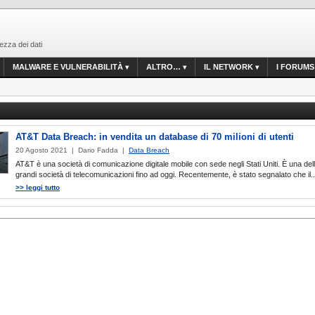
ezza dei dati
MALWARE E VULNERABILITÀ
ALTRO…
IL NETWORK
I FORUMS
AT&T Data Breach: in vendita un database di 70 milioni di utenti
20 Agosto 2021 | Dario Fadda |
Data Breach
AT&T è una società di comunicazione digitale mobile con sede negli Stati Uniti. È una dell
grandi società di telecomunicazioni fino ad oggi. Recentemente, è stato segnalato che il..
>> leggi tutto