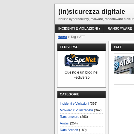
(in)sicurezza digitale
Notizie cybersecurity, malware, ransomware e sicur
INCIDENTI E VIOLAZIONI
RANSOMWARE
Home
> Tag > ATT
FEDIVERSO
#ATT
Questo è un blog nel
Fediverso
CATEGORIE
Incidenti e Violazioni
(366)
Malware e Vulnerabilità
(342)
Ransomware
(263)
Analisi
(254)
Data Breach
(189)