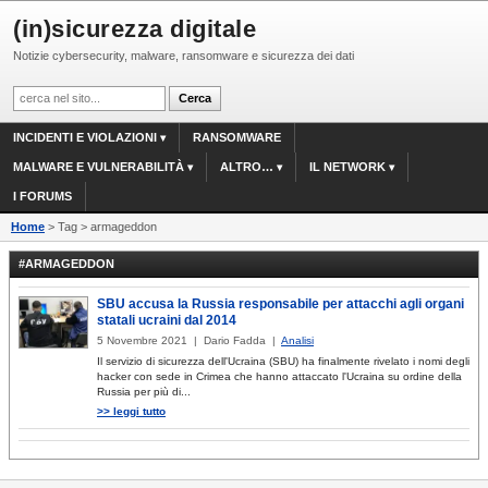
(in)sicurezza digitale
Notizie cybersecurity, malware, ransomware e sicurezza dei dati
INCIDENTI E VIOLAZIONI
RANSOMWARE
MALWARE E VULNERABILITÀ
ALTRO…
IL NETWORK
I FORUMS
Home
> Tag > armageddon
#ARMAGEDDON
SBU accusa la Russia responsabile per attacchi agli organi
statali ucraini dal 2014
5 Novembre 2021 | Dario Fadda |
Analisi
Il servizio di sicurezza dell'Ucraina (SBU) ha finalmente rivelato i nomi degli
hacker con sede in Crimea che hanno attaccato l'Ucraina su ordine della
Russia per più di...
>> leggi tutto