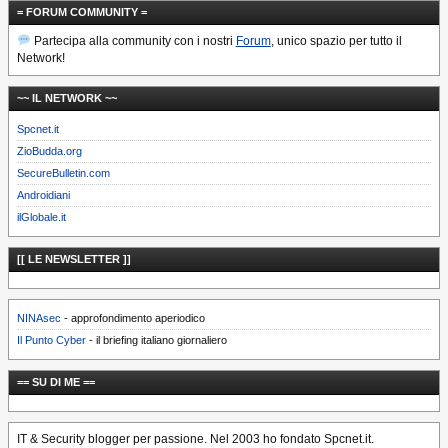
= FORUM COMMUNITY =
Partecipa alla community con i nostri
Forum
, unico spazio per tutto il
Network!
~~ IL NETWORK ~~
Spcnet.it
ZioBudda.org
SecureBulletin.com
Androidiani
ilGlobale.it
[[ LE NEWSLETTER ]]
NINAsec
- approfondimento aperiodico
Il Punto Cyber
- il briefing italiano giornaliero
== SU DI ME ==
IT & Security blogger per passione. Nel 2003 ho fondato Spcnet.it.