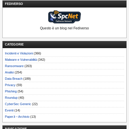
FEDIVERSO
Questo è un blog nel Fediverso
CATEGORIE
Incidenti e Violazioni
(366)
Malware e Vulnerabilità
(342)
Ransomware
(263)
Analisi
(254)
Data Breach
(189)
Privacy
(59)
Phishing
(54)
Roundup
(40)
CyberSec Generic
(22)
Eventi
(14)
Paper.li – Archivio
(13)
NAVIGAZIONE