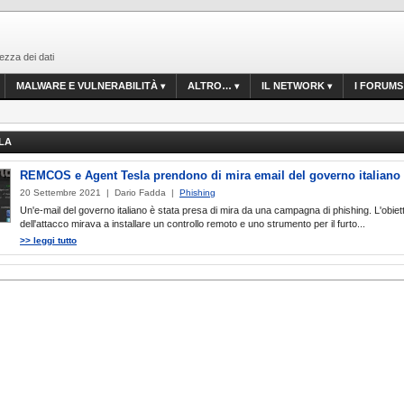
ezza dei dati
MALWARE E VULNERABILITÀ
ALTRO…
IL NETWORK
I FORUMS
LA
REMCOS e Agent Tesla prendono di mira email del governo italiano
20 Settembre 2021 | Dario Fadda |
Phishing
Un'e-mail del governo italiano è stata presa di mira da una campagna di phishing. L'obiet
dell'attacco mirava a installare un controllo remoto e uno strumento per il furto...
>> leggi tutto