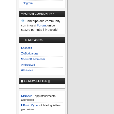
Telegram
= FORUM COMMUNITY =
Partecipa alla community
con i nostri
Forum
, unico
spazio per tutto il Network!
~~ IL NETWORK ~~
Spcnet.it
ZioBudda.org
SecureBulletin.com
Androidiani
ilGlobale.it
[[ LE NEWSLETTER ]]
NINAsec
- approfondimento
aperiodico
Il Punto Cyber
- il briefing italiano
giornaliero