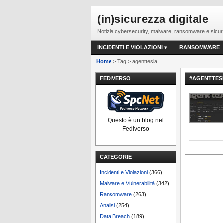
(in)sicurezza digitale
Notizie cybersecurity, malware, ransomware e sicur
INCIDENTI E VIOLAZIONI
RANSOMWARE
Home
> Tag > agenttesla
FEDIVERSO
#AGENTTES
Questo è un blog nel
Fediverso
CATEGORIE
Incidenti e Violazioni
(366)
Malware e Vulnerabilità
(342)
Ransomware
(263)
Analisi
(254)
Data Breach
(189)