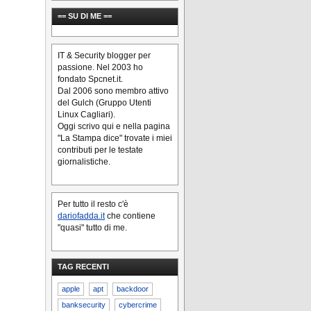
== SU DI ME ==
IT & Security blogger per
passione. Nel 2003 ho
fondato Spcnet.it.
Dal 2006 sono membro attivo
del Gulch (Gruppo Utenti
Linux Cagliari).
Oggi scrivo qui e nella pagina
"La Stampa dice" trovate i miei
contributi per le testate
giornalistiche.
Per tutto il resto c'è
dariofadda.it
che contiene
"quasi" tutto di me.
TAG RECENTI
apple
apt
backdoor
banksecurity
cybercrime