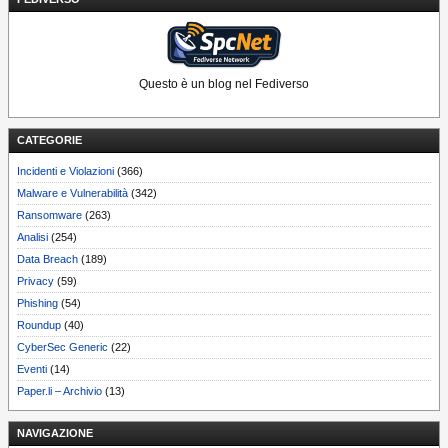
Questo è un blog nel Fediverso
CATEGORIE
Incidenti e Violazioni
(366)
Malware e Vulnerabilità
(342)
Ransomware
(263)
Analisi
(254)
Data Breach
(189)
Privacy
(59)
Phishing
(54)
Roundup
(40)
CyberSec Generic
(22)
Eventi
(14)
Paper.li – Archivio
(13)
NAVIGAZIONE