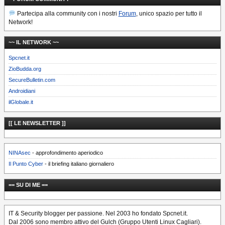
Partecipa alla community con i nostri
Forum
, unico spazio per tutto il
Network!
~~ IL NETWORK ~~
Spcnet.it
ZioBudda.org
SecureBulletin.com
Androidiani
ilGlobale.it
[[ LE NEWSLETTER ]]
NINAsec
- approfondimento aperiodico
Il Punto Cyber
- il briefing italiano giornaliero
== SU DI ME ==
IT & Security blogger per passione. Nel 2003 ho fondato Spcnet.it.
Dal 2006 sono membro attivo del Gulch (Gruppo Utenti Linux Cagliari).