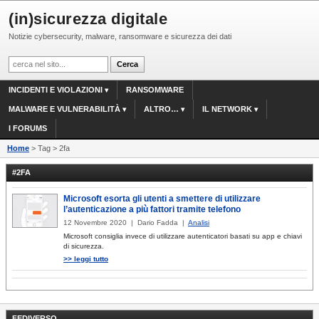
(in)sicurezza digitale
Notizie cybersecurity, malware, ransomware e sicurezza dei dati
INCIDENTI E VIOLAZIONI
RANSOMWARE
MALWARE E VULNERABILITÀ
ALTRO…
IL NETWORK
I FORUMS
Home
> Tag > 2fa
#2FA
Microsoft esorta gli utenti a smettere di utilizzare
l’autenticazione a più fattori tramite telefono
12 Novembre 2020 | Dario Fadda |
Analisi
Microsoft consiglia invece di utilizzare autenticatori basati su app e chiavi
di sicurezza.
>> leggi tutto
FEDIVERSO