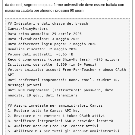
da docenti, segreterie o piattaforme universitarie deve essere trattata con
massima cautela per almeno i prossimi 90 giorni.
## Indicatori e dati chiave del breach 
Canvas/ShinyHunters

Data prima anomalia: 29 aprile 2026

Data rivendicazione: 3 maggio 2026

Data defacement login pages: 7 maggio 2026

Deadline riscatto: 12 maggio 2026

Volume dati sottratti: ~3,65 TB

Record compromessi (claim ShinyHunters): ~275 milioni

Istituzioni coinvolte: 8.809 (in 8+ Paesi)

Vettore iniziale: account Free-For-Teacher + abuso OAuth 
API

Dati confermati compromessi: nome, email, student ID, 
messaggi privati

Dati NON compromessi (Instructure): password, date 
nascita, ID gov., dati finanziari

## Azioni immediate per amministratori Canvas

1. Ruotare tutte le Canvas API key

2. Revocare e re-emettere i token OAuth attivi

3. Verificare integrazioni SSO e provider identità

4. Auditare account Free-For-Teacher attivi

5. Abilitare MFA per tutti gli account amministrativi