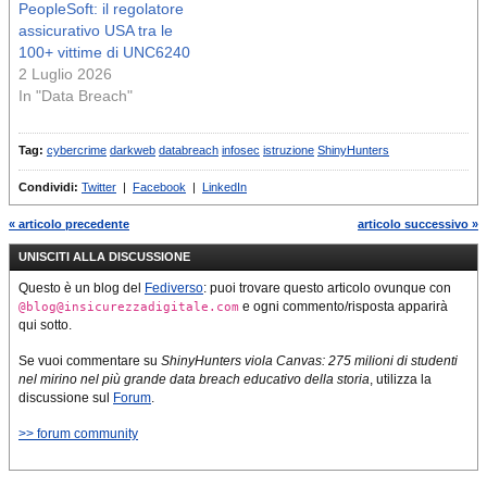
PeopleSoft: il regolatore
assicurativo USA tra le
100+ vittime di UNC6240
2 Luglio 2026
In "Data Breach"
Tag:
cybercrime
darkweb
databreach
infosec
istruzione
ShinyHunters
Condividi:
Twitter
|
Facebook
|
LinkedIn
« articolo precedente
articolo successivo »
UNISCITI ALLA DISCUSSIONE
Questo è un blog del
Fediverso
: puoi trovare questo articolo ovunque con
e ogni commento/risposta apparirà
@blog@insicurezzadigitale.com
qui sotto.
Se vuoi commentare su
ShinyHunters viola Canvas: 275 milioni di studenti
nel mirino nel più grande data breach educativo della storia
, utilizza la
discussione sul
Forum
.
>> forum community