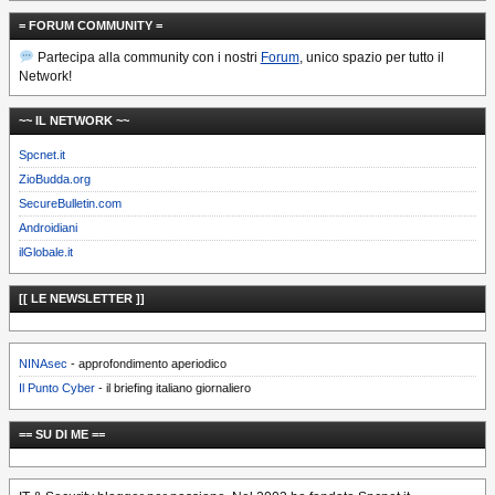
= FORUM COMMUNITY =
Partecipa alla community con i nostri
Forum
, unico spazio per tutto il
Network!
~~ IL NETWORK ~~
Spcnet.it
ZioBudda.org
SecureBulletin.com
Androidiani
ilGlobale.it
[[ LE NEWSLETTER ]]
NINAsec
- approfondimento aperiodico
Il Punto Cyber
- il briefing italiano giornaliero
== SU DI ME ==