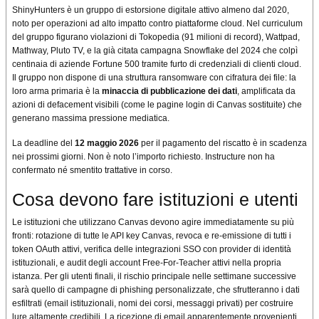
ShinyHunters è un gruppo di estorsione digitale attivo almeno dal 2020,
noto per operazioni ad alto impatto contro piattaforme cloud. Nel curriculum
del gruppo figurano violazioni di Tokopedia (91 milioni di record), Wattpad,
Mathway, Pluto TV, e la già citata campagna Snowflake del 2024 che colpì
centinaia di aziende Fortune 500 tramite furto di credenziali di clienti cloud.
Il gruppo non dispone di una struttura ransomware con cifratura dei file: la
loro arma primaria è la
minaccia di pubblicazione dei dati
, amplificata da
azioni di defacement visibili (come le pagine login di Canvas sostituite) che
generano massima pressione mediatica.
La deadline del
12 maggio 2026
per il pagamento del riscatto è in scadenza
nei prossimi giorni. Non è noto l’importo richiesto. Instructure non ha
confermato né smentito trattative in corso.
Cosa devono fare istituzioni e utenti
Le istituzioni che utilizzano Canvas devono agire immediatamente su più
fronti: rotazione di tutte le API key Canvas, revoca e re-emissione di tutti i
token OAuth attivi, verifica delle integrazioni SSO con provider di identità
istituzionali, e audit degli account Free-For-Teacher attivi nella propria
istanza. Per gli utenti finali, il rischio principale nelle settimane successive
sarà quello di campagne di phishing personalizzate, che sfrutteranno i dati
esfiltrati (email istituzionali, nomi dei corsi, messaggi privati) per costruire
lure altamente credibili. La ricezione di email apparentemente provenienti