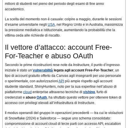
milioni di studenti nel pieno del periodo degli esami di fine anno
accademico.
La scelta del momento non è casuale: colpire a maggio, durante le sessioni
d’esame universitarie negli
USA
, nel Regno Unito e in Australia, massimizza
la pressione mediatica e istituzionale, aumentando la probabilità che la
vittima ceda alle richieste di riscatto.
Il vettore d’attacco: account Free-
For-Teacher e abuso OAuth
Secondo le prime ricostruzioni rese note da Instructure, il punto d’ingresso
iniziale è stato un’
vulnerabilità
legata agli account Free-For-Teacher
, un
tipo di account gratuito offerto da Canvas agli insegnanti per uso personale
o sperimentale, con autorizzazioni
API
più ampie rispetto agli account
studente standard. ShinyHunters, noto per la sua expertise nell’abuso di
piattaforme
cloud
enterprise attraverso tecniche di
vishing
, furto di
credenziali e
abuso
OAuth
, ha sfruttato questo vettore per ottenere token di
accesso con privilegi elevati all’infrastruttura di Instructure.
Il modus operandi del gruppo in operazioni precedenti — tra cui le violazioni
di Snowflake (2024) e Salesforce — segue uno schema consolidato:
compromissione di account cloud di terze parti con accesso API, escalation