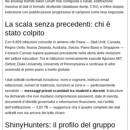
dei privilegi tramite token OAuth mal configurati o rubati, esfiltrazione
massiva di dati in formato strutturato (database dump, CSV), e infine doppia
estorsione con pubblicazione progressiva di campioni come leva negoziale.
La scala senza precedenti: chi è
stato colpito
Con 8.809 istituzioni coinvolte in almeno otto Paesi — Stati Uniti, Canada,
Regno Unito, Nuova Zelanda, Australia, Svezia, Paesi Bassi e Singapore —
il breach Canvas supera qualsiasi precedente nella storia delle violazioni
del settore education. Tra le istituzioni nominalmente esposte figurano MIT,
Oxford, Duke University, University of Pennsylvania e centinaia di altre
università di primo piano a livello globale.
I dati sottratti confermati includono: nomi e cognomi, indirizzi email
istituzionali, numeri di matricola, iscrizioni ai corsi e — particolarmente
sensibile —
messaggi privati scambiati tra studenti e docenti
. Instructure
ha dichiarato che non risultano compromesse password, date di nascita,
documenti d’identità governativi o informazioni finanziarie, ma l’entità
dell’esfiltrazione — 3,65 TB — suggerisce che il quadro completo dei dati
sottratti non sia ancora del tutto chiaro.
ShinyHunters: il profilo del gruppo