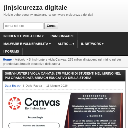
(in)sicurezza digitale
Notizie cybersecurity, malware, ransomware e sicurezza dei dati
INCIDENTI E VIOLAZIONI
RANSOMWARE
MALWARE E VULNERABILITÀ
ALTRO…
IL NETWORK
I FORUMS
Home
> Articolo > ShinyHunters viola Canvas: 275 milioni di studenti nel mirino nel più
grande data breach educativo della storia
SHINYHUNTERS VIOLA CANVAS: 275 MILIONI DI STUDENTI NEL MIRINO NEL
PIÙ GRANDE DATA BREACH EDUCATIVO DELLA STORIA
Data Breach
| Dario Fadda | 11 Maggio 2026