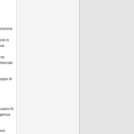
gnizione
eck in
ove
rse
merciali
luppo di
 usano AI
rgenza.
tool