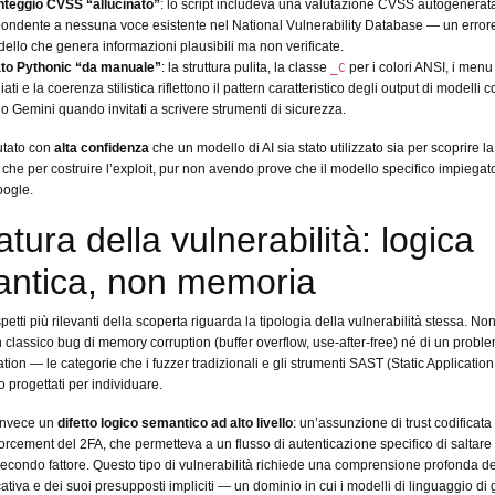
nteggio CVSS “allucinato”
: lo script includeva una valutazione CVSS autogenera
pondente a nessuna voce esistente nel National Vulnerability Database — un errore 
ello che genera informazioni plausibili ma non verificate.
to Pythonic “da manuale”
: la struttura pulita, la classe
per i colori ANSI, i menu 
_C
iati e la coerenza stilistica riflettono il pattern caratteristico degli output di modelli
o Gemini quando invitati a scrivere strumenti di sicurezza.
utato con
alta confidenza
che un modello di AI sia stato utilizzato sia per scoprire la
à che per costruire l’exploit, pur non avendo prove che il modello specifico impiegat
oogle.
tura della vulnerabilità: logica
ntica, non memoria
etti più rilevanti della scoperta riguarda la tipologia della vulnerabilità stessa. Non
un classico bug di memory corruption (buffer overflow, use-after-free) né di un probl
ation — le categorie che i fuzzer tradizionali e gli strumenti SAST (Static Application
o progettati per individuare.
 invece un
difetto logico semantico ad alto livello
: un’assunzione di trust codificata
forcement del 2FA, che permetteva a un flusso di autenticazione specifico di saltare 
 secondo fattore. Questo tipo di vulnerabilità richiede una comprensione profonda de
ativa e dei suoi presupposti impliciti — un dominio in cui i modelli di linguaggio di 