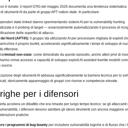
non è isolato: il report GTIG del maggio 2026 documenta una tendenza sistematica
di strumenti AI da parte di gruppi APT nation-state. In particolare:
 operatori state-linked stanno sperimentando sistemi AI per la vulnerability hunting
tizzata e il probing di target — essenzialmente automatizzando il processo di rico
ificazione delle superfici di attacco.
 del Nord (APT45)
: il gruppo sta utilizzando AI per processare migliaia di exploit ch
 arricchire il proprio toolkit, accelerando significativamente i tempi di sviluppo di nu
tà offensive.
 criminali non-state
: come dimostrato da questo episodio, anche attori privi di riso
i hanno ormai accesso a capacità di sviluppo exploit AI-assisted tramite modelli com
 source.
zzazione degli strumenti AI abbassa significativamente la barriera tecnica per lo svi
sticati, storicamente appannaggio di gruppi con risorse e competenze elevate.
righe per i difensori
rta accelera un dibattito che era rimasto per lungo tempo teorico: se gli attaccanti
vulnerabilità, i difensori devono adottare gli stessi strumenti con ancora maggiore u
derazioni pratiche:
re i programmi di bug bounty
per includere vulnerabilità logiche e di flusso che i 