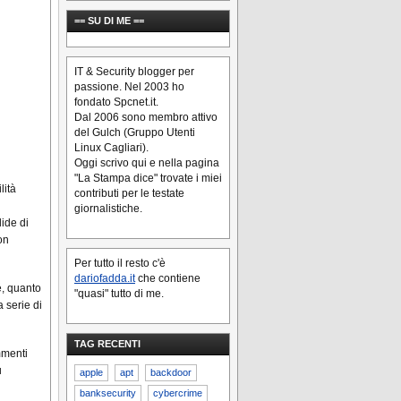
== SU DI ME ==
IT & Security blogger per
passione. Nel 2003 ho
fondato Spcnet.it.
Dal 2006 sono membro attivo
del Gulch (Gruppo Utenti
Linux Cagliari).
Oggi scrivo qui e nella pagina
"La Stampa dice" trovate i miei
lità
contributi per le testate
giornalistiche.
lide di
on
Per tutto il resto c'è
dariofadda.it
che contiene
é, quanto
"quasi" tutto di me.
a serie di
TAG RECENTI
mmenti
u
apple
apt
backdoor
banksecurity
cybercrime