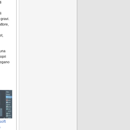
i
i
 gravi.
ttore,
et,
 una
opri
piegano
oft
e