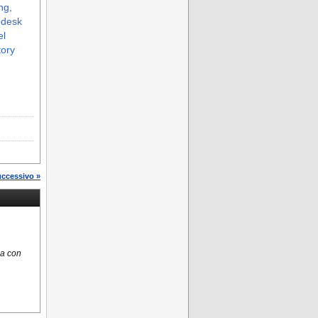
ng,
pdesk
el
tory
uccessivo »
sa con