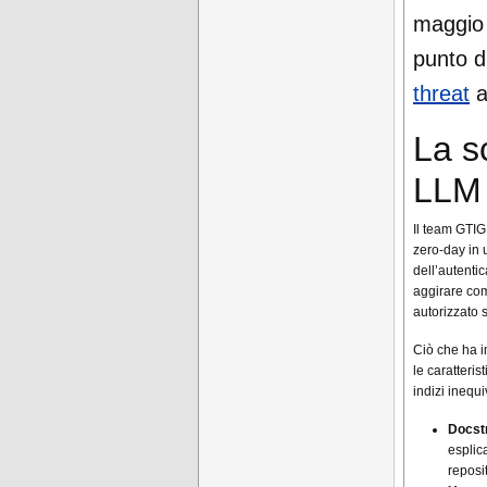
maggio 
punto di
threat
a
La s
LLM
Il team GTI
zero-day in 
dell’autentic
aggirare com
autorizzato 
Ciò che ha i
le caratteris
indizi inequi
Docstr
esplic
reposi