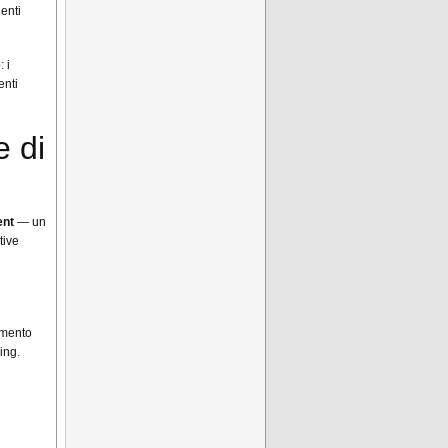
enti
 i
enti
e di
ent
— un
tive
rumento
hing.