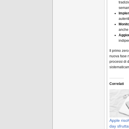
tradiz
semant
Imple
autent
Monito
anche 
Aggio
indipe
Il primo zer
nuova fase n
processi di 
sistematicam
Correlati
Apple risol
day sfrutta