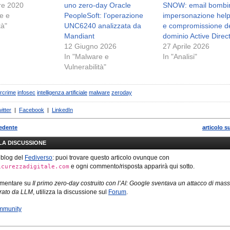
re 2020
uno zero-day Oracle
SNOW: email bombi
e e
PeopleSoft: l’operazione
impersonazione hel
tà"
UNC6240 analizzata da
e compromissione d
Mandiant
dominio Active Direc
12 Giugno 2026
27 Aprile 2026
In "Malware e
In "Analisi"
Vulnerabilità"
rcrime
infosec
intelligenza artificiale
malware
zeroday
itter
|
Facebook
|
LinkedIn
cedente
articolo s
LLA DISCUSSIONE
 blog del
Fediverso
: puoi trovare questo articolo ovunque con
e ogni commento/risposta apparirà qui sotto.
icurezzadigitale.com
mmentare su
Il primo zero-day costruito con l’AI: Google sventava un attacco di mas
erato da LLM
, utilizza la discussione sul
Forum
.
mmunity