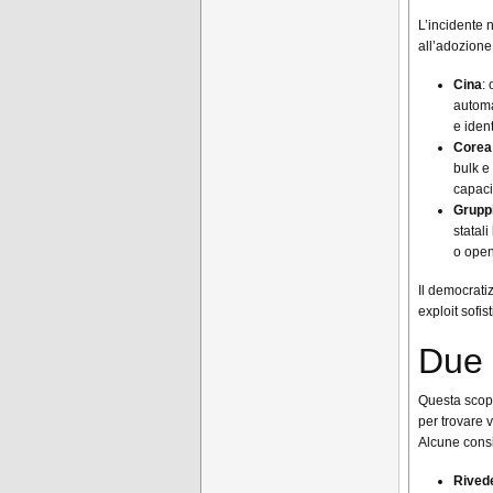
L’incidente 
all’adozione 
Cina
:
automa
e ident
Corea
bulk e
capaci
Gruppi
statal
o open
Il democrati
exploit sofi
Due 
Questa scope
per trovare 
Alcune consi
Rivede