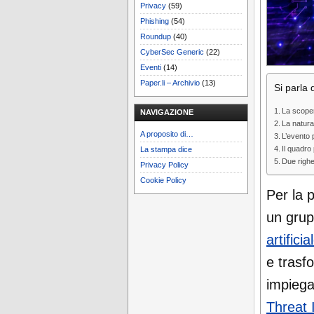
Privacy
(59)
Phishing
(54)
Roundup
(40)
CyberSec Generic
(22)
Eventi
(14)
Paper.li – Archivio
(13)
Si parla d
La scoper
NAVIGAZIONE
La natura
A proposito di…
L’evento 
Il quadro
La stampa dice
Due righe
Privacy Policy
Cookie Policy
Per la 
un grup
artificia
e trasf
impiega
Threat 