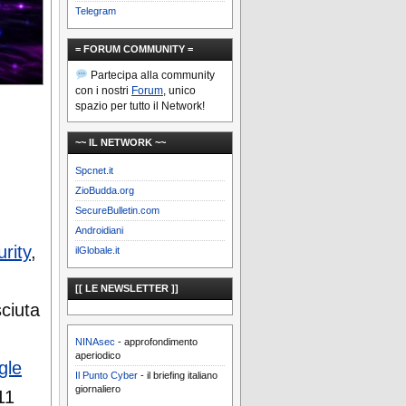
Telegram
= FORUM COMMUNITY =
Partecipa alla community
con i nostri
Forum
, unico
spazio per tutto il Network!
~~ IL NETWORK ~~
Spcnet.it
ZioBudda.org
SecureBulletin.com
Androidiani
rity
,
ilGlobale.it
[[ LE NEWSLETTER ]]
ciuta
NINAsec
- approfondimento
aperiodico
gle
Il Punto Cyber
- il briefing italiano
giornaliero
11