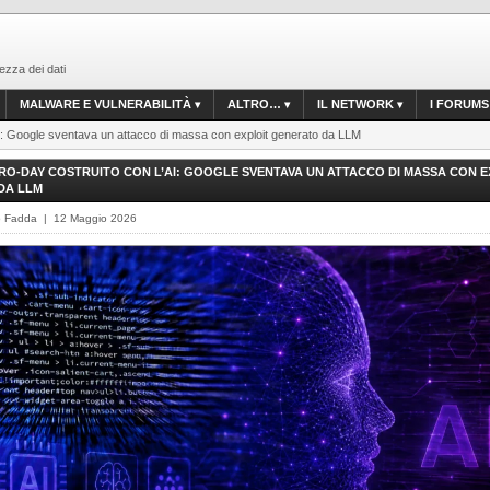
ezza dei dati
MALWARE E VULNERABILITÀ
ALTRO…
IL NETWORK
I FORUMS
’AI: Google sventava un attacco di massa con exploit generato da LLM
ERO-DAY COSTRUITO CON L’AI: GOOGLE SVENTAVA UN ATTACCO DI MASSA CON E
DA LLM
o Fadda | 12 Maggio 2026