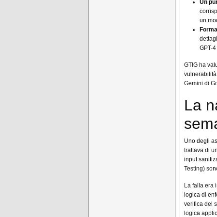
Un pu
corris
un mod
Forma
dettagl
GPT-4 
GTIG ha val
vulnerabilit
Gemini di G
La na
sema
Uno degli asp
trattava di 
input sanitiz
Testing) son
La falla era
logica di en
verifica del
logica applic