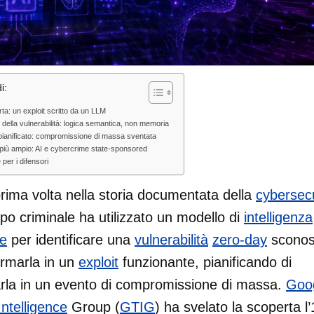
i:
ta: un exploit scritto da un LLM
 della vulnerabilità: logica semantica, non memoria
pianificato: compromissione di massa sventata
 più ampio: AI e cybercrime state-sponsored
 per i difensori
prima volta nella storia documentata della
cybersecu
po criminale ha utilizzato un modello di
intelligenza
le
per identificare una
vulnerabilità
zero-day
sconos
ormarla in un
exploit
funzionante, pianificando di
rla in un evento di compromissione di massa.
Goo
Intelligence
Group (
GTIG
) ha svelato la scoperta l’