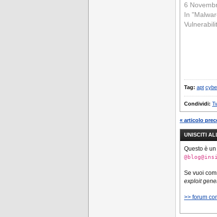
6 Novemb
In "Malwar
Vulnerabili
Tag:
apt
cybe
Condividi:
Tw
« articolo pre
UNISCITI A
Questo è un
@blog@ins
Se vuoi co
exploit gen
>> forum co