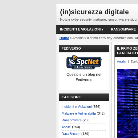
(in)sicurezza digitale
Notizie cybersecurity, malware, ransomware e sicur
INCIDENTI E VIOLAZIONI
RANSOMWARE
Home
> Articolo > Il primo zero-day costruito con l
FEDIVERSO
IL PRIMO Z
GENERATO 
Analisi
| Dari
Questo è un blog nel
Fediverso
CATEGORIE
Incidenti e Violazioni
(366)
Malware e Vulnerabilità
(342)
Ransomware
(263)
Analisi
(254)
Data Breach
(189)