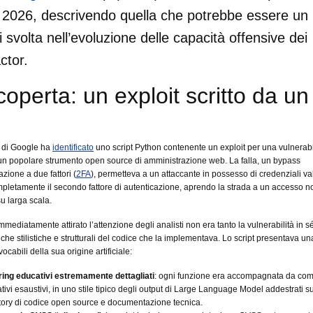
2026, descrivendo quella che potrebbe essere un
 svolta nell’evoluzione delle capacità offensive dei
ctor.
coperta: un exploit scritto da un
G di Google ha
identificato
uno script Python contenente un exploit per una vulnerabi
un popolare strumento open source di amministrazione web. La falla, un bypass
azione a due fattori (
2FA
), permetteva a un attaccante in possesso di credenziali va
pletamente il secondo fattore di autenticazione, aprendo la strada a un accesso n
su larga scala.
mmediatamente attirato l’attenzione degli analisti non era tanto la vulnerabilità in s
tiche stilistiche e strutturali del codice che la implementava. Lo script presentava un
vocabili della sua origine artificiale:
ing educativi estremamente dettagliati
: ogni funzione era accompagnata da co
ativi esaustivi, in uno stile tipico degli output di Large Language Model addestrati s
tory di codice open source e documentazione tecnica.