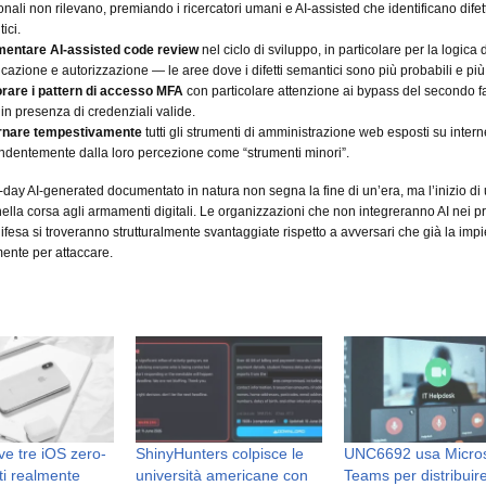
ionali non rilevano, premiando i ricercatori umani e AI-assisted che identificano difett
ici.
mentare AI-assisted code review
nel ciclo di sviluppo, in particolare per la logica d
icazione e autorizzazione — le aree dove i difetti semantici sono più probabili e più
rare i pattern di accesso MFA
con particolare attenzione ai bypass del secondo fa
in presenza di credenziali valide.
rnare tempestivamente
tutti gli strumenti di amministrazione web esposti su intern
ndentemente dalla loro percezione come “strumenti minori”.
o-day AI-generated documentato in natura non segna la fine di un’era, ma l’inizio di
ella corsa agli armamenti digitali. Le organizzazioni che non integreranno AI nei pr
difesa si troveranno strutturalmente svantaggiate rispetto a avversari che già la im
ente per attaccare.
ve tre iOS zero-
ShinyHunters colpisce le
UNC6692 usa Micros
ti realmente
università americane con
Teams per distribuir