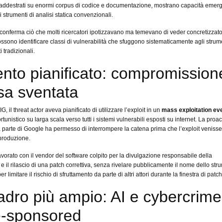
addestrati su enormi corpus di codice e documentazione, mostrano capacità emerg
i strumenti di analisi statica convenzionali.
conferma ciò che molti ricercatori ipotizzavano ma temevano di veder concretizzato:
ossono identificare classi di vulnerabilità che sfuggono sistematicamente agli strum
 tradizionali.
ento pianificato: compromission
a sventata
 il threat actor aveva pianificato di utilizzare l’exploit in un
mass exploitation ev
tunistico su larga scala verso tutti i sistemi vulnerabili esposti su internet. La proac
 parte di Google ha permesso di interrompere la catena prima che l’exploit venisse
 produzione.
vorato con il vendor del software colpito per la divulgazione responsabile della
 e il rilascio di una patch correttiva, senza rivelare pubblicamente il nome dello st
er limitare il rischio di sfruttamento da parte di altri attori durante la finestra di patc
uadro più ampio: AI e cybercrime
e-sponsored