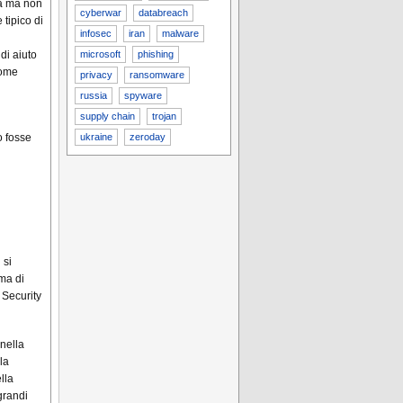
ta ma non
cyberwar
databreach
tipico di
infosec
iran
malware
di aiuto
microsoft
phishing
 come
privacy
ransomware
russia
spyware
supply chain
trojan
o fosse
ukraine
zeroday
 si
ema di
 Security
 nella
la
lla
grandi