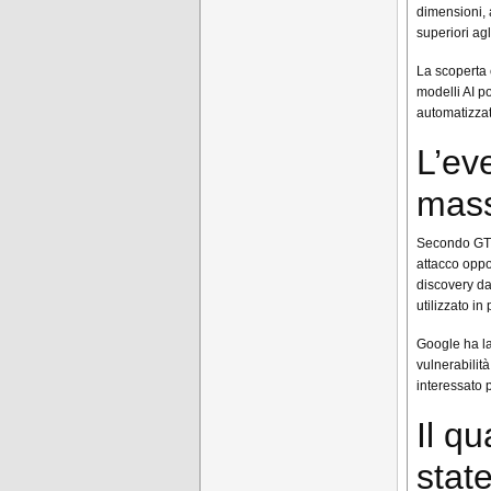
dimensioni, 
superiori agl
La scoperta 
modelli AI p
automatizzati
L’ev
mass
Secondo GTIG,
attacco oppor
discovery da
utilizzato in
Google ha la
vulnerabilità
interessato p
Il q
stat