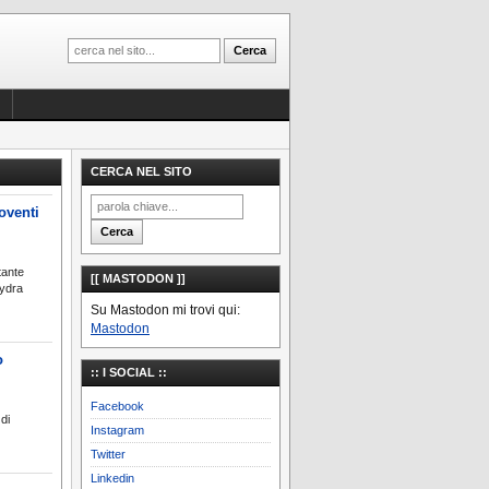
CERCA NEL SITO
oventi
tante
[[ MASTODON ]]
Hydra
Su Mastodon mi trovi qui:
Mastodon
o
:: I SOCIAL ::
Facebook
di
Instagram
Twitter
Linkedin