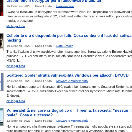
Disponibile il decryptor per il ransomware BianLian
16 Gennaio 2023 | Dario Fadda |
Ransomware
Avast ha rilasciato un decryptor per il ransomware BianLian, disponibile per il download 
BianLian è emersa nell’agosto 2022, effettuando attacchi mirati in vari settori, principalm
media, produzione...
>> leggi tutto
Cellebrite ora è disponibile per tutti. Cosa contiene il leak del softwa
hacking
15 Gennaio 2023 | Dario Fadda |
Data Breach
Tramite l’azione di un whistleblower che rimane anonimo, l’organizzazione Enlace Hackti
pubblica 1.7 TB di dati interni della società israeliana Cellebrite e del suo concorrente s
MSAB. I...
>> leggi tutto
Scattered Spider sfrutta vulnerabilità Windows per attacchi BYOVD
12 Gennaio 2023 | Dario Fadda |
Malware e Vulnerabilità
Nel loro ultimo rapporto i ricercatori di Crowdstrike riportano come Scattered Spider ha t
implementare BYOVD utilizzando il vecchio driver Intel per bypassare Microsoft Defende
Endpoint,...
>> leggi tutto
Vulnerabilità nel core crittografico di Threema, la società: “nessun 
reale”. Cosa è successo?
12 Gennaio 2023 | Dario Fadda |
Malware e Vulnerabilità
Non è un segreto che il messenger svizzero Threema sia molto popolare e sia stato util
principalmente per oltre 10 anni come alternativa sicura a WhatsApp. Inoltre questo...