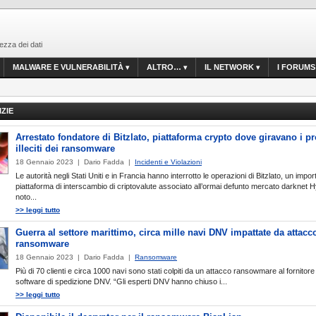
ezza dei dati
MALWARE E VULNERABILITÀ
ALTRO…
IL NETWORK
I FORUMS
IZIE
Arrestato fondatore di Bitzlato, piattaforma crypto dove giravano i pr
illeciti dei ransomware
18 Gennaio 2023 | Dario Fadda |
Incidenti e Violazioni
Le autorità negli Stati Uniti e in Francia hanno interrotto le operazioni di Bitzlato, un impor
piattaforma di interscambio di criptovalute associato all’ormai defunto mercato darknet 
noto...
>> leggi tutto
Guerra al settore marittimo, circa mille navi DNV impattate da attacc
ransomware
18 Gennaio 2023 | Dario Fadda |
Ransomware
Più di 70 clienti e circa 1000 navi sono stati colpiti da un attacco ransowmare al fornitore 
software di spedizione DNV. “Gli esperti DNV hanno chiuso i...
>> leggi tutto