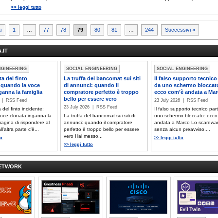
>> leggi tutto
nazione
i
1
…
77
78
79
80
81
…
244
Successivi »
.IT
oli
NGINEERING
SOCIAL ENGINEERING
SOCIAL ENGINEERING
a del finto
La truffa del bancomat sui siti
Il falso supporto tecnico
 quando la voce
di annunci: quando il
da uno schermo bloccat
ganna la famiglia
compratore perfetto è troppo
ecco com’è andata a Ma
bello per essere vero
6 | RSS Feed
23 July 2026 | RSS Feed
23 July 2026 | RSS Feed
del finto incidente:
Il falso supporto tecnico par
oce clonata inganna la
La truffa del bancomat sui siti di
uno schermo bloccato: ecco
magina di rispondere al
annunci: quando il compratore
andata a Marco Lo scarewar
l'altra parte c'è...
perfetto è troppo bello per essere
senza alcun preavviso....
vero Hai messo...
to
>> leggi tutto
>> leggi tutto
NETWORK