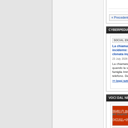
Pagi
« Precedent
degli
CYBERPEDIA
artic
SOCIAL E
La chiamat
incidente:
clonata in
23 July 202
La chiamata 
quando la v
famiglia Im
telefono. Dal
>> leggi tut
VOCI DAL 