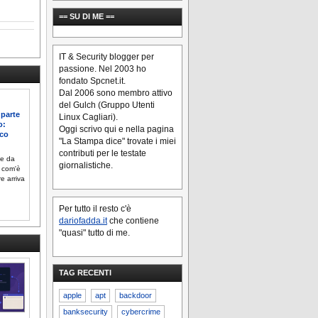
== SU DI ME ==
IT & Security blogger per
passione. Nel 2003 ho
fondato Spcnet.it.
Dal 2006 sono membro attivo
del Gulch (Gruppo Utenti
 parte
Linux Cagliari).
o:
Oggi scrivo qui e nella pagina
rco
"La Stampa dice" trovate i miei
contributi per le testate
te da
giornalistiche.
 com'è
e arriva
Per tutto il resto c'è
dariofadda.it
che contiene
"quasi" tutto di me.
TAG RECENTI
apple
apt
backdoor
banksecurity
cybercrime