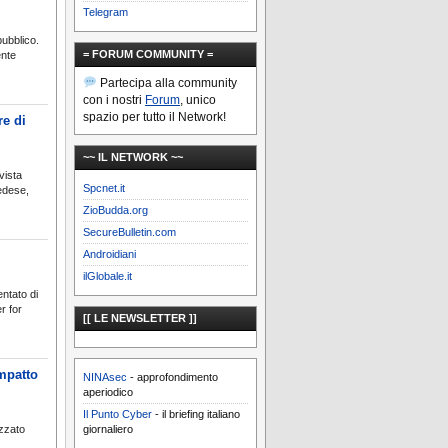
Telegram
pubblico.
= FORUM COMMUNITY =
ente
Partecipa alla community
con i nostri
Forum
, unico
spazio per tutto il Network!
re di
~~ IL NETWORK ~~
vista
Spcnet.it
vedese,
ZioBudda.org
SecureBulletin.com
Androidiani
ilGlobale.it
entato di
r for
[[ LE NEWSLETTER ]]
impatto
NINAsec
- approfondimento
aperiodico
Il Punto Cyber
- il briefing italiano
izzato
giornaliero