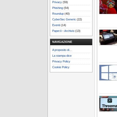
Privacy
(59)
Phishing
(54)
Roundup
(40)
CyberSec Generic
(22)
Eventi
(14)
Paper.li – Archivio
(13)
NAVIGAZIONE
A proposito di…
La stampa dice
Privacy Policy
Cookie Policy