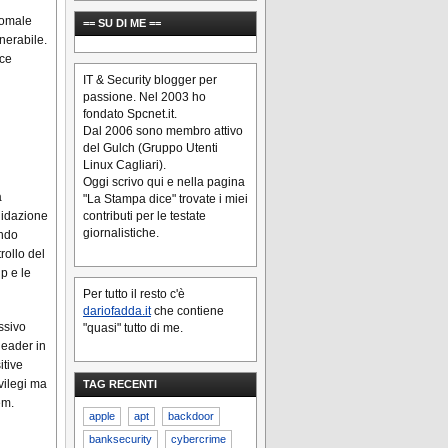
nomale
== SU DI ME ==
nerabile.
ice
IT & Security blogger per
passione. Nel 2003 ho
fondato Spcnet.it.
Dal 2006 sono membro attivo
del Gulch (Gruppo Utenti
Linux Cagliari).
Oggi scrivo qui e nella pagina
a
"La Stampa dice" trovate i miei
contributi per le testate
lidazione
giornalistiche.
endo
rollo del
p e le
Per tutto il resto c'è
dariofadda.it
che contiene
assivo
"quasi" tutto di me.
header in
itive
vilegi ma
TAG RECENTI
em.
apple
apt
backdoor
banksecurity
cybercrime