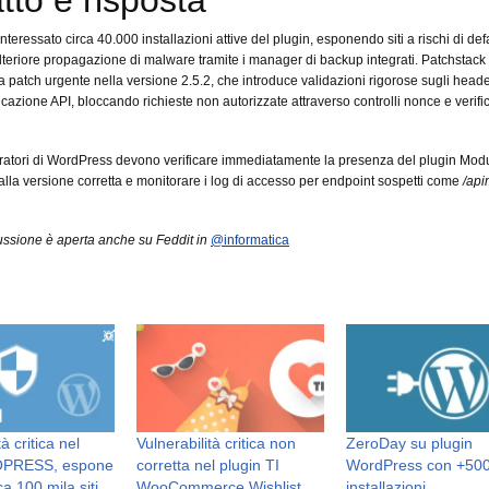
tto e risposta
interessato circa 40.000 installazioni attive del plugin, esponendo siti a rischi di d
 ulteriore propagazione di malware tramite i manager di backup integrati. Patchstack
na patch urgente nella versione 2.5.2, che introduce validazioni rigorose sugli heade
icazione API, bloccando richieste non autorizzate attraverso controlli nonce e verifi
ratori di WordPress devono verificare immediatamente la presenza del plugin Mod
alla versione corretta e monitorare i log di accesso per endpoint sospetti come
/api
ssione è aperta anche su Feddit in
@informatica
à critica nel
Vulnerabilità critica non
ZeroDay su plugin
OPRESS, espone
corretta nel plugin TI
WordPress con +500
ca 100 mila siti
WooCommerce Wishlist
installazioni