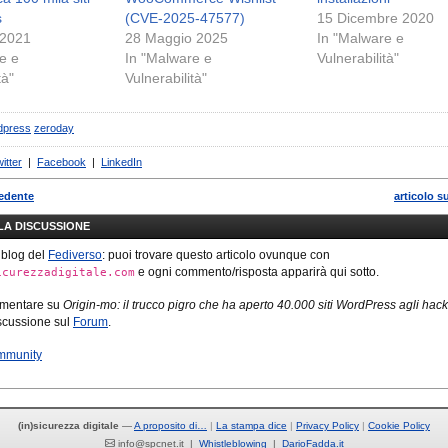
s
(CVE-2025-47577)
15 Dicembre 2020
 2021
28 Maggio 2025
In "Malware e
e e
In "Malware e
Vulnerabilità"
tà"
Vulnerabilità"
dpress
zeroday
itter
|
Facebook
|
LinkedIn
cedente
articolo s
LLA DISCUSSIONE
 blog del
Fediverso
: puoi trovare questo articolo ovunque con
e ogni commento/risposta apparirà qui sotto.
icurezzadigitale.com
mmentare su
Origin-mo: il trucco pigro che ha aperto 40.000 siti WordPress agli hac
iscussione sul
Forum
.
mmunity
(in)sicurezza digitale
—
A proposito di…
La stampa dice
Privacy Policy
Cookie Policy
info@spcnet.it |
Whistleblowing
|
DarioFadda.it