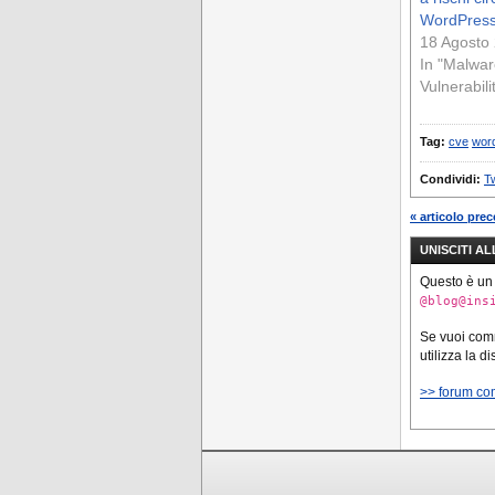
WordPres
18 Agosto
In "Malwar
Vulnerabili
Tag:
cve
wor
Condividi:
Tw
« articolo pre
UNISCITI A
Questo è un
@blog@ins
Se vuoi co
utilizza la d
>> forum co