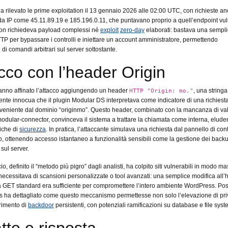
a rilevato le prime exploitation il 13 gennaio 2026 alle 02:00 UTC, con richieste a
da IP come 45.11.89.19 e 185.196.0.11, che puntavano proprio a quell’endpoint vul
non richiedeva payload complessi né
exploit
zero-day
elaborati: bastava una sempl
P per bypassare i controlli e iniettare un account amministratore, permettendo
di comandi arbitrari sul server sottostante.
ucco con l’header Origin
anno affinato l’attacco aggiungendo un header
, una stringa
HTTP "Origin: mo."
te innocua che il plugin Modular DS interpretava come indicatore di una richiest
oveniente dal dominio “originmo”. Questo header, combinato con la mancanza di va
modular-connector, convinceva il sistema a trattare la chiamata come interna, elud
fiche di
sicurezza
. In pratica, l’attaccante simulava una richiesta dal pannello di cont
o, ottenendo accesso istantaneo a funzionalità sensibili come la gestione dei backu
sul server.
o, definito il “metodo più pigro” dagli analisti, ha colpito siti vulnerabili in modo m
ecessitava di scansioni personalizzate o tool avanzati: una semplice modifica all’
a GET standard era sufficiente per compromettere l’intero ambiente WordPress. Pos
 ha dettagliato come questo meccanismo permettesse non solo l’elevazione di pri
rimento di
backdoor
persistenti, con potenziali ramificazioni su database e file syst