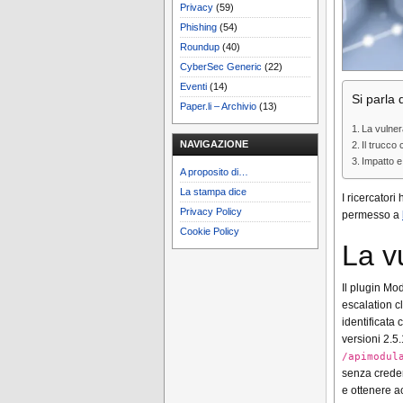
Privacy
(59)
Phishing
(54)
Roundup
(40)
CyberSec Generic
(22)
Eventi
(14)
Si parla d
Paper.li – Archivio
(13)
La vulne
NAVIGAZIONE
Il trucco
Impatto e
A proposito di…
La stampa dice
I ricercator
Privacy Policy
permesso a
Cookie Policy
La v
Il plugin Mod
escalation c
identificata
versioni 2.5
/apimodul
senza creden
e ottenere a