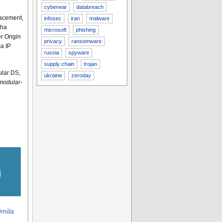
cyberwar
databreach
efacement,
infosec
iran
malware
 ha
microsoft
phishing
r Origin
privacy
ransomware
ca IP
russia
spyware
supply chain
trojan
ular DS,
ukraine
zeroday
modular-
mila