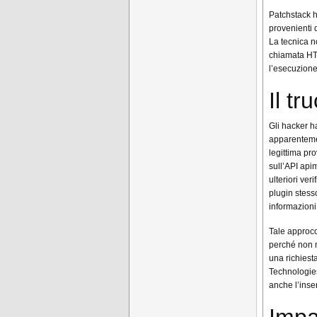
Patchstack h
provenienti 
La tecnica 
chiamata HTT
l’esecuzione 
Il tr
Gli hacker h
apparentemen
legittima pr
sull’API api
ulteriori veri
plugin stess
informazioni 
Tale approcci
perché non n
una richiest
Technologies
anche l’inse