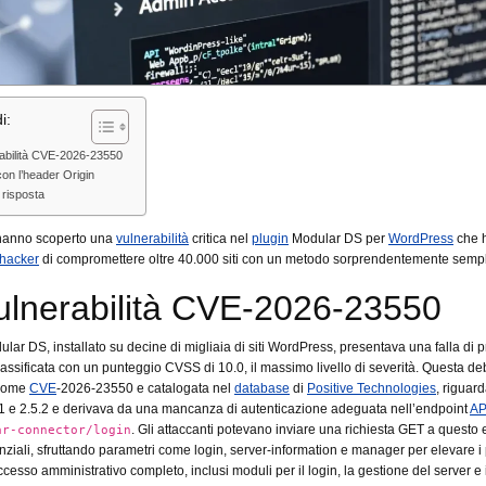
i:
rabilità CVE-2026-23550
 con l’header Origin
 risposta
i hanno scoperto una
vulnerabilità
critica nel
plugin
Modular DS per
WordPress
che 
hacker
di compromettere oltre 40.000 siti con un metodo sorprendentemente sempl
ulnerabilità CVE-2026-23550
ular DS, installato su decine di migliaia di siti WordPress, presentava una falla di p
lassificata con un punteggio CVSS di 10.0, il massimo livello di severità. Questa de
 come
CVE
-2026-23550 e catalogata nel
database
di
Positive Technologies
, riguar
.1 e 2.5.2 e derivava da una mancanza di autenticazione adeguata nell’endpoint
AP
. Gli attaccanti potevano inviare una richiesta GET a questo
ar-connector/login
ziali, sfruttando parametri come login, server-information e manager per elevare i p
ccesso amministrativo completo, inclusi moduli per il login, la gestione del server e