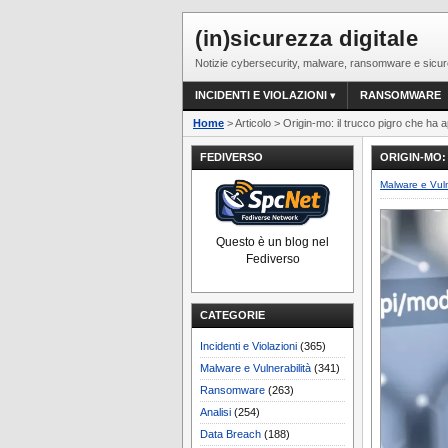
(in)sicurezza digitale
Notizie cybersecurity, malware, ransomware e sicur
INCIDENTI E VIOLAZIONI
RANSOMWARE
Home
> Articolo > Origin-mo: il trucco pigro che ha 
FEDIVERSO
ORIGIN-MO:
Malware e Vuln
Questo è un blog nel
Fediverso
CATEGORIE
Incidenti e Violazioni
(365)
Malware e Vulnerabilità
(341)
Ransomware
(263)
Analisi
(254)
Data Breach
(188)