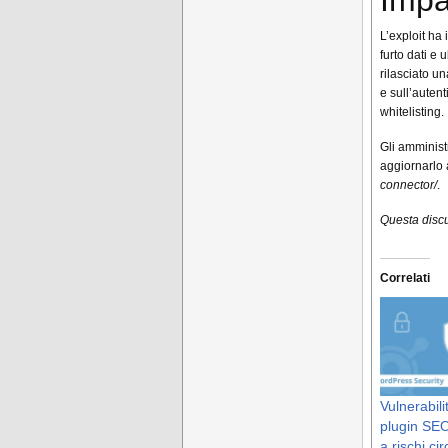
Impa
L’exploit ha 
furto dati e
rilasciato u
e sull’autent
whitelisting.
Gli amminist
aggiornarlo 
connector/
.
Questa discu
Correlati
Vulnerabilit
plugin SE
a rischi cir