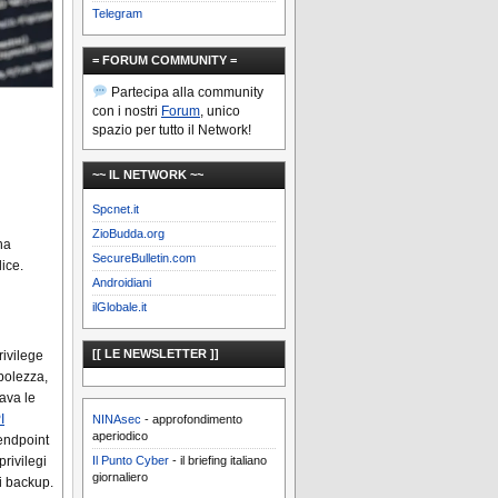
Telegram
= FORUM COMMUNITY =
Partecipa alla community
con i nostri
Forum
, unico
spazio per tutto il Network!
~~ IL NETWORK ~~
Spcnet.it
ZioBudda.org
ha
SecureBulletin.com
ice.
Androidiani
ilGlobale.it
[[ LE NEWSLETTER ]]
rivilege
bolezza,
dava le
I
NINAsec
- approfondimento
aperiodico
 endpoint
Il Punto Cyber
- il briefing italiano
rivilegi
giornaliero
 i backup.