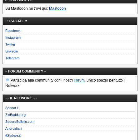
Su Mastodon mi trovi qui:
Mastodon
:: I SOCIAL ::
Facebook
Instagram
Twitter
Linkedin
Telegram
= FORUM COMMUNITY =
Partecipa alla community con i nostri
Forum
, unico spazio per tutto il
Network!
~~ IL NETWORK ~~
Spcnet.it
ZioBudda.org
SecureBulletin.com
Androidiani
ilGlobale.it