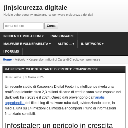
(in)sicurezza digitale
Notizie cybersecurity, malware, ransomware e sicurezza dei dati
INCIDENTI E VIOLAZIONI
RANSOMWARE
MALWARE E VULNERABILITÀ
ALTRO…
IL NETWORK
I FORUMS
Home
> Articolo > Kaspersky: milioni di Carte di Credito compromesse
KASPERSKY: MILIONI DI CARTE DI CREDITO COMPROMESSE
Dario Fadda | 5 Marzo 2025
Un recente studio di Kaspersky Digital Footprint Intelligence rivela una
realtà inquietante: circa 2,3 milioni di carte di credito sono state esposte nel
dark web tra il 2023 e il 2024. Questi dati provengono dall’
analisi
approfondita
dei file di log di malware ruba-dati, evidenziando come, in
media, una su 14 infezioni da infostealer comporti il furto di informazioni
finanziarie sensibili.
Infostealer: un pericolo in crescita