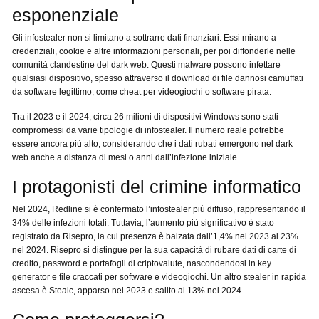
esponenziale
Gli infostealer non si limitano a sottrarre dati finanziari. Essi mirano a
credenziali, cookie e altre informazioni personali, per poi diffonderle nelle
comunità clandestine del dark web. Questi malware possono infettare
qualsiasi dispositivo, spesso attraverso il download di file dannosi camuffati
da software legittimo, come cheat per videogiochi o software pirata.
Tra il 2023 e il 2024, circa 26 milioni di dispositivi Windows sono stati
compromessi da varie tipologie di infostealer. Il numero reale potrebbe
essere ancora più alto, considerando che i dati rubati emergono nel dark
web anche a distanza di mesi o anni dall’infezione iniziale.
I protagonisti del crimine informatico
Nel 2024, Redline si è confermato l’infostealer più diffuso, rappresentando il
34% delle infezioni totali. Tuttavia, l’aumento più significativo è stato
registrato da Risepro, la cui presenza è balzata dall’1,4% nel 2023 al 23%
nel 2024. Risepro si distingue per la sua capacità di rubare dati di carte di
credito, password e portafogli di criptovalute, nascondendosi in key
generator e file craccati per software e videogiochi. Un altro stealer in rapida
ascesa è Stealc, apparso nel 2023 e salito al 13% nel 2024.