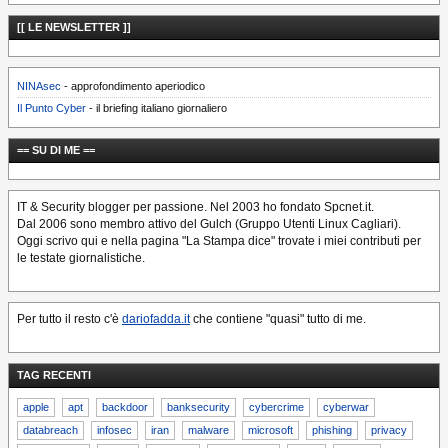
[[ LE NEWSLETTER ]]
NINAsec
- approfondimento aperiodico
Il Punto Cyber
- il briefing italiano giornaliero
== SU DI ME ==
IT & Security blogger per passione. Nel 2003 ho fondato Spcnet.it.
Dal 2006 sono membro attivo del Gulch (Gruppo Utenti Linux Cagliari).
Oggi scrivo qui e nella pagina "La Stampa dice" trovate i miei contributi per
le testate giornalistiche.
Per tutto il resto c'è
dariofadda.it
che contiene "quasi" tutto di me.
TAG RECENTI
apple
apt
backdoor
banksecurity
cybercrime
cyberwar
databreach
infosec
iran
malware
microsoft
phishing
privacy