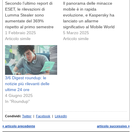
Secondo l’ultimo report di
Il panorama delle minacce
ESET, le rilevazioni di
mobile è in rapida
Lumma Stealer sono
evoluzione, e Kaspersky ha
aumentate del 369%
lanciato un allarme
rispetto al primo semestre
significativo al Mobile World
del 2024. Questo
1 Febbraio 2025
Congress 2025 di
5 Marzo 2025
infostealer, inizialmente
Articolo simile
Barcellona: gli attacchi
Articolo simile
noto per colpire i gamer,
Trojan Banker su
oggi prende di mira
smartphone sono
credenziali, portafogli
aumentati del 196% nel
crypto e autenticazioni a
2024 rispetto all'anno
due fattori, rendendolo una
precedente. Un dato che
minaccia per utenti e
non può essere ignorato
3/6 Digest roundup: le
aziende. Distribuito come
dagli esperti di
notizie più rilevanti delle
Malware-as-a-Service…
cybersecurity. Cambio…
ultime 24 ore
4 Giugno 2025
In "Roundup"
Condividi:
Twitter
|
Facebook
|
LinkedIn
« articolo precedente
articolo successivo »